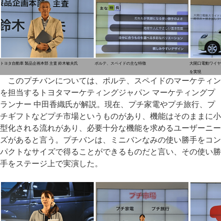
トヨタ自動車 製品企画本部 主査 鈴木敏夫氏
ポルテ、スペイドの主な特徴
大開口電動ワイヤ
を実現
このプチバンについては、ポルテ、スペイドのマーケティン
を担当するトヨタマーケティングジャパン マーケティングプ
ランナー 中田香織氏が解説。現在、プチ家電やプチ旅行、プ
チギフトなどプチ市場というものがあり、機能はそのままに小
型化される流れがあり、必要十分な機能を求めるユーザーニー
ズがあると言う。プチバンは、ミニバンなみの使い勝手をコン
パクトなサイズで得ることができるものだと言い、その使い勝
手をステージ上で実演した。