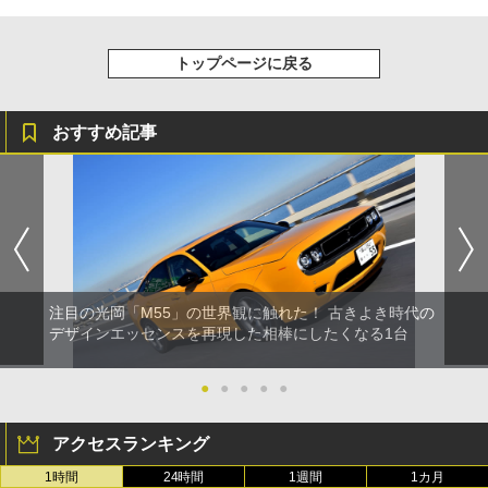
トップページに戻る
おすすめ記事
注目の光岡「M55」の世界観に触れた！ 古きよき時代の
デザインエッセンスを再現した相棒にしたくなる1台
●
●
●
●
●
アクセスランキング
1時間
24時間
1週間
1カ月