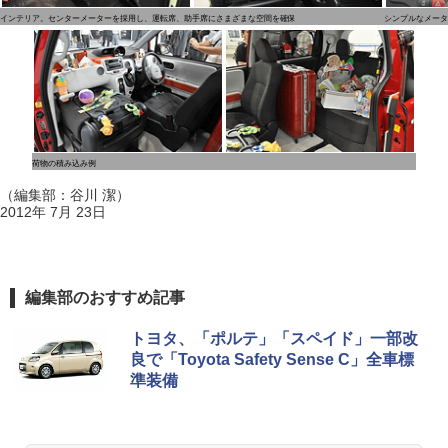
インテリア。センターメーターを採用し、運転席、助手席にさまざまな空間を確保
シンプルなメータ
荷物の積み込み例
（編集部：谷川 潔）
2012年 7月 23日
編集部のおすすめ記事
トヨタ、「ポルテ」「スペイド」一部改
良で「Toyota Safety Sense C」全車標
準装備