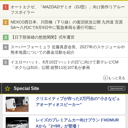
オートエクゼ、「MAZDA2/デミオ（DJ型）」向け新作リアルー
フスポイラー
NEXCO西日本、川田橋（下り線）の復旧状況公開 九州道 宮原
SA〜八代ICで8月9日中に緊急車両を通行可能に
【日下部保雄の悠悠閑閑】式年遷宮
スーパーフォーミュラ 近藤真彦会長、2027年のスケジュールや
熊本地震についての募金活動を紹介
イエローハット、8月10日“ハットの日”に向けて新テレビCM
「ボクらは810」公開 総勢11社107名が参画
もっと見る
Special Site
クリエイティブが作った2万円台の“小さなピュ
アオーディオスピーカー”
レイズのプレミアムカー向けブランドHOMUR
Aから「2×9R」が登場！