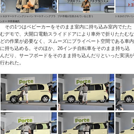
トヨタマーケティングジャパン マーケティングプラ
プチ市場が注目されていると言う
トヨタのプチバン
ンナー 中田香織氏
その1つはベビーカーをそのまま室内に持ち込み室内でたた
むデモで、大開口電動スライドドアにより車外で折りたたむな
どの作業が必要なく、スムーズにプライベート空間である車内
に持ち込める。そのほか、26インチ自転車をそのまま持ち込
んだり、サーフボードをそのまま持ち込んだりといった実演が
行われた。