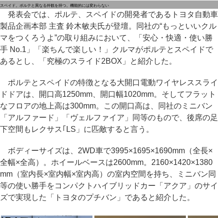
スペイド。ポルテと異なる外観を持つ。機能的には変わらない
発表会では、ポルテ、スペイドの開発者であるトヨタ自動車
製品企画本部 主査 鈴木敏夫氏が登壇。同社の“もっといいクル
マをつくろうよ”の取り組みにおいて、「安心・快適・使い勝
手 No.1」「楽ちんで楽しい！」クルマがポルテとスペイドで
あるとし、「究極のスライド2BOX」と紹介した。
ポルテとスペイドの特徴となる大開口電動ワイヤレススライ
ドドアは、開口高1250mm、開口幅1020mm。そしてフラット
なフロアの地上高は300mm。この開口高は、同社のミニバン
「アルファード」「ヴェルファイア」同等のもので、後席の足
下空間もレクサス｢LS」に匹敵すると言う。
ボディーサイズは、2WD車で3995×1695×1690mm（全長×
全幅×全高）。ホイールベースは2600mm。2160×1420×1380
mm（室内長×室内幅×室内高）の室内空間を持ち、ミニバン同
等の使い勝手をコンパクトハイブリッドカー「アクア」のサイ
ズで実現した「トヨタのプチバン」であると紹介した。