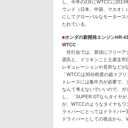
し、今年の2月にWTCCに20
ウンド（日本、中国、マカオ）
にしてグローバルなモータース
たれている。
■
ホンダの新開発エンジンHR-4
WTCC
壮行会では、冒頭にフリーア
彦氏と、ドリキンこと土屋圭市氏
レギュレーションや見所などが
「WTCCは30分程度の超スプ
トレースには集中力が必要で、
なんて考えないでいいので、ガ
し、「SUPER GTならタイ
が、WTCCのようなタイヤも
ライバーにとってはドライバー
ドライバーとしての視点から、