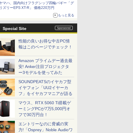
ヤマハ、国内向けフラグシップ四輪バギー「グ
リズリーEPS XT-R」 価格220万円
もっと見る
Special Site
性能の良いお得な中古PC情
報はこのページでチェック！
Amazon プライムデー過去最
安! Anker注目プロジェクタ
ー3モデルを使ってみた
SOUNDPEATSのイヤカフ型
イヤフォン「UU2イヤーカ
フ」をイヤカフマニアが語る
マウス、RTX 5060 Ti搭載ゲ
ーミングPCが7万5,000円オ
フで30万円台！
エントリーなのに脅威の実
力!「Osprey」Noble Audioワ