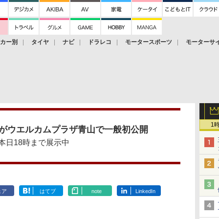
ーカー別
タイヤ
ナビ
ドラレコ
モータースポーツ
モーターサ
1
」がウエルカムプラザ青山で一般初公開
本日18時まで展示中
ェア
はてブ
note
LinkedIn