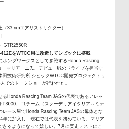
ター
以上（33mmエアリストリクター）
上
GTR2560R
-412EをWTCC用に改造してシビックに搭載
ンダワークスとして参戦するHonda Rascing
ンドロ・マリアーニ氏、デビュー戦のドライブを担当す
田技術研究所 シビックWTCC開発プロジェクトリ
5人でのトークショーが行われた。
da Rascing Team JASの代表であるアレッ
F3000、F1チーム（スクーデリアイタリア～ミナ
屋でHonda Rascing Team JASの母体とな
tには2004年に加入し、現在では代表を務めている。マリア
できるようになって嬉しい。7月に実走テストにこ