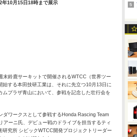
12年10月15日18時まで展示
週末鈴鹿サーキットで開催されるWTCC（世界ツー
始する本田技研工業は、それに先立つ10月13日に
カムプラザ青山において、参戦を記念した壮行会を
ークスとして参戦するHonda Rascing Team
マリアーニ氏、デビュー戦のドライブを担当するティ
研究所 シビックWTCC開発プロジェクトリーダー