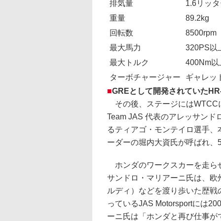
排気量
1.6リッ
重量
89.2kg
回転数
8500rpm
最大馬力
320PS
最大トルク
400Nm以
ターボチャージャー
ギャレット 
■
GREとして開発されていたHR
その後、ステージにはWTCCにホ
Team JAS 代表のアレッサ
るティアゴ・モンテイロ選手、本
ーダーの堀内大資氏が呼ばれ、
ホンダのワークスカーを走らせるHon
サンドロ・マリアーニ氏は、欧州
ルディ）などを渡り歩いた歴戦のレース
っているJAS Motorspor
ーニ氏は「ホンダと再び仕事が