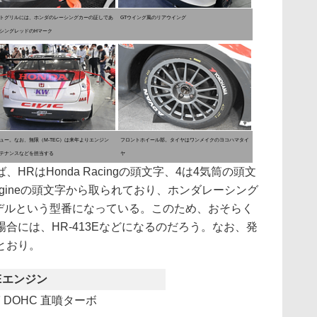
トグリルには、ホンダのレーシングカーの証しであ
GTウイング風のリアウイング
シングレッドのHマーク
ュー。なお、無限（M-TEC）は来年よりエンジン
フロントホイール部。タイヤはワンメイクのヨコハマタイ
テナンスなどを担当する
ヤ
RはHonda Racingの頭文字、4は4気筒の頭文
Engineの頭文字から取られており、ホンダレーシング
モデルという型番になっている。このため、おそらく
合には、HR-413Eなどになるのだろう。なお、発
とおり。
2Eエンジン
 DOHC 直噴ターボ