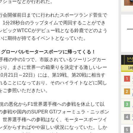
クショーなどが行われた。
会開催前日までに行われたスポーツランド菅生で
、1分28秒台のラップタイムで周回することができ
シビックWTCCがデビュー戦となる鈴鹿でどのよう
いに期待が持てるイベントとなっていた。
、グローバルモータースポーツに帰ってくる！
選手権の中の1つで、市販されているツーリングカー
おり、まさに世界一の箱乗りを決定する激しいレー
1
月21日～22日）には、第19戦、第20戦に相当す
れることになっており、そのハイライトなどに関し
をご参照いただきたい。
況の悪化からF1世界選手権への参戦を休止して以
参戦や国内のSUPER GT/フォーミュラ・ニッポン
、世界選手権への参戦はなく、モータースポーツイ
ンダからすればやや寂しい状況になっていた。しか