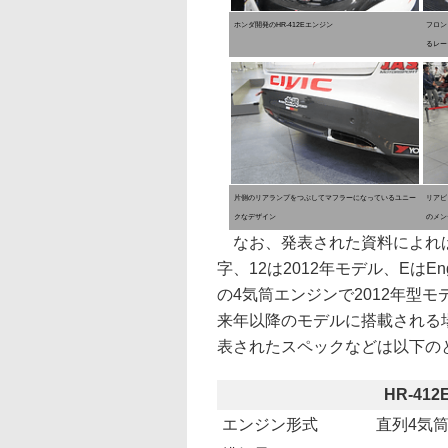
ホンダ開発のHR-412Eエンジン
フロン
るレー
片側のリアランプをつぶしてマフラーになっているユニー
リアビ
クなデザイン
のメン
なお、発表された資料によれば、H
字、12は2012年モデル、Eは
の4気筒エンジンで2012年型
来年以降のモデルに搭載される場
表されたスペックなどは以下の
HR-41
エンジン形式
直列4気筒