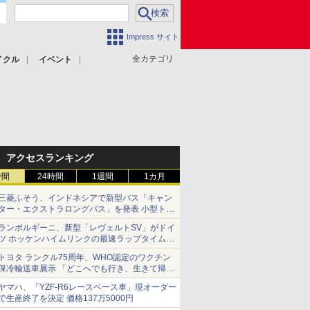
Impress サイト
全カテゴリ
イクル
イベント
アクセスランキング
時間
24時間
1週間
1カ月
三菱ふそう、インドネシアで新型バス「キャン
ター・エクストラロングバス」を発表 小型トラ
ックベースの観光・旅客輸送向けバス
ランボルギーニ、新型「レヴェルトSV」がドイ
ツ ホッケンハイムリンクの最速ラップタイムを
記録
トヨタ ランクル75周年、WHO認定のワクチン
保冷輸送車展示 「どこへでも行き、生きて帰っ
てこられる」ランドクルーザーで命をつなぐ
ヤマハ、「YZF-R6レースベース車」現オーダー
で生産終了を決定 価格137万5000円