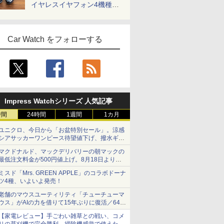
イヤレスイヤフォン4機種を
一気に聴く
Car Watch をフォローする
Impress Watchシリーズ 人気記事
時間
24時間
1週間
1カ月
ユニクロ、今日から「お盆特別セール」。涼感
シアサッカーワンピース待望値下げ、撥水ギア
ショーツは1990円に
マクドナルド、マックデリバリーの朝マックの
最低注文料金が500円値上げ。8月18日より
1,500円から受付
ミスド「Mrs. GREEN APPLE」のコラボドーナ
ツ4種、いよいよ発売！
老舗のマウスユーティリティ「チューチューマ
ウス」がAIの力を借りて15年ぶりに復活／64bit
化、Windows 10/11、「Chrome」も走り回
【家電レビュー】手ごわい雑草との戦い、コメ
る。復活記念で2026年末まで500円