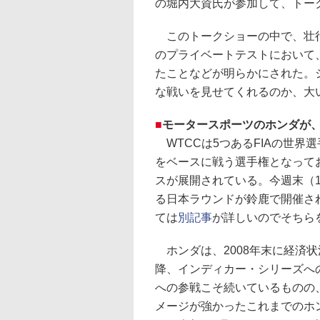
の堀内大資氏が参加して、トー
このトークショーの中で、壮行
のプライベートテストにおいて
たことなどが明らかにされた。
な戦いを見せてくれるのか、大
■
モータースポーツのホンダが
WTCCは5つあるFIAの世界
をベースに戦う選手権となって
スが展開されている。今週末（10
る日本ラウンドが鈴鹿で開催さ
ては
別記事
が詳しいのでそちら
ホンダは、2008年末に経済状
降、インディカー・シリーズへの
への参戦こそ続いているものの
メージが強かったこれまでのホ