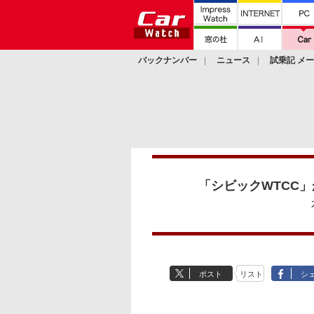
バックナンバー
ニュース
試乗記 メ
カスタム
「シビックWTCC
ポスト
リスト
シ