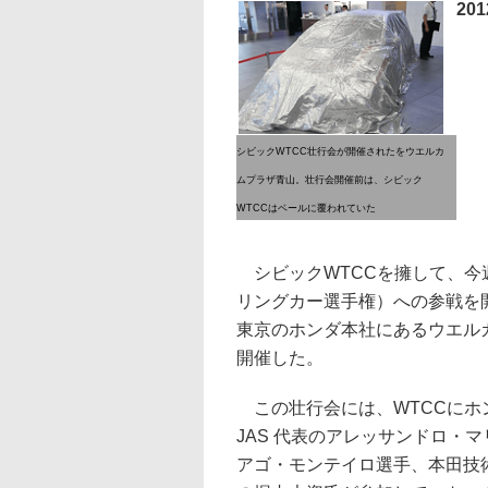
20
シビックWTCC壮行会が開催されたをウエルカ
ムプラザ青山。壮行会開催前は、シビック
WTCCはベールに覆われていた
シビックWTCCを擁して、今
リングカー選手権）への参戦を開
東京のホンダ本社にあるウエル
開催した。
この壮行会には、WTCCにホンダワ
JAS 代表のアレッサンドロ・
アゴ・モンテイロ選手、本田技術