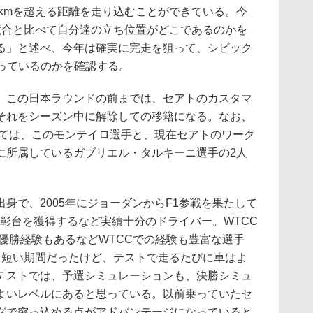
0kmを超える距離を走り込むことができている。今
競合と比べて自分達の立ち位置がどこであるのかを
る」と述べ、今年は確実に完走を狙って、シビック
もっているのかを確認する。
この日本ラウンドの前までは、セアトのカスタマ
それをシーズン中に解除しての移籍になる。なお、
っては、このモンテイロ選手と、現在セアトのワーク
に所属しているガブリエル・タルキーニ選手の2人
で、2005年にジョーダンからF1参戦を果たして
彰台を獲得するなど実績十分のドライバー。WTCC
、優勝経験もあるなどWTCCでの経験も豊富な選手
と短い期間だったけど、テストで走るたびに車はよ
テストでは、予選シミュレーションも、決勝シミュ
よいレベルにあると思っている。以前乗っていたセ
グで突っ込める点がアドバンテージになっていると