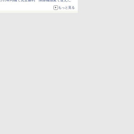
リの草刈機で完全勝利 掃除機感覚で使えた
もっと見る