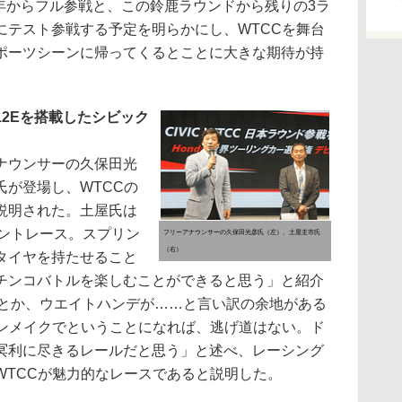
13年からフル参戦と、この鈴鹿ラウンドから残りの3ラ
にテスト参戦する予定を明らかにし、WTCCを舞台
ポーツシーンに帰ってくるとことに大きな期待が持
12Eを搭載したシビック
ナウンサーの久保田光
が登場し、WTCCの
説明された。土屋氏は
リントレース。スプリン
フリーアナウンサーの久保田光彦氏（左）、土屋圭市氏
（右）
タイヤを持たせること
チンコバトルを楽しむことができると思う」と紹介
ヤがとか、ウエイトハンデが……と言い訳の余地がある
ワンメイクでということになれば、逃げ道はない。ド
冥利に尽きるレールだと思う」と述べ、レーシング
WTCCが魅力的なレースであると説明した。