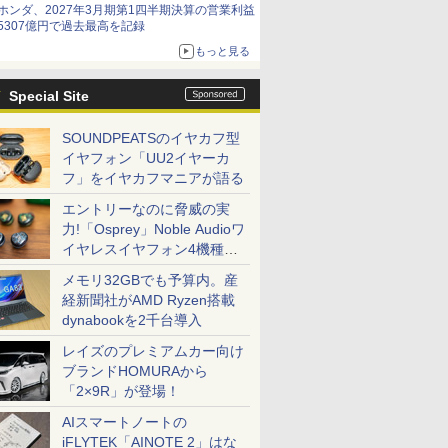
ホンダ、2027年3月期第1四半期決算の営業利益
5307億円で過去最高を記録
もっと見る
Special Site
SOUNDPEATSのイヤカフ型
イヤフォン「UU2イヤーカ
フ」をイヤカフマニアが語る
エントリーなのに脅威の実
力!「Osprey」Noble Audioワ
イヤレスイヤフォン4機種を
一気に聴く
メモリ32GBでも予算内。産
経新聞社がAMD Ryzen搭載
dynabookを2千台導入
レイズのプレミアムカー向け
ブランドHOMURAから
「2×9R」が登場！
AIスマートノートの
iFLYTEK「AINOTE 2」はな