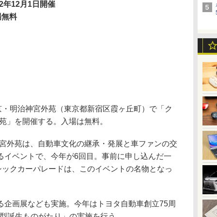
12年12月1日開催
場無料
京・明治神宮外苑（東京都新宿区霞ヶ丘町）で「ク
宮外苑」を開催する。入場は無料。
神宮外苑は、自動車文化の継承・発展と車ファンの交
るイベントで、今年が6回目。事前に申し込んだ一
ラシックカーパレードは、このイベントの名物となっ
企画展なども実施。今年はトヨタ自動車創立75周
A型誕生ものがたり」の実施を行う。