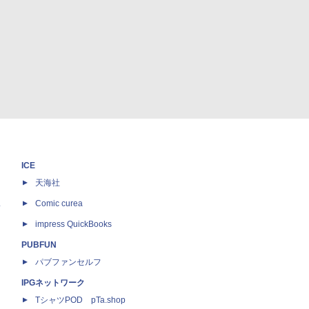
ICE
天海社
ス
Comic curea
impress QuickBooks
PUBFUN
パブファンセルフ
IPGネットワーク
TシャツPOD pTa.shop