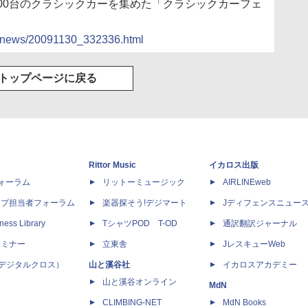
約100台のクラシックカーを集めた「クラシックカーフェ
ocs/news/20091130_332336.html
トップページに戻る
Rittor Music
イカロス出版
dフォーラム
リットーミュージック
AIRLINEweb
ップ担当者フォーラム
楽器探そう!デジマート
Jディフェンスニュー
ness Library
TシャツPOD T-OD
通訳翻訳ジャーナル
セミナー
立東舎
JレスキューWeb
 X（デジタルクロス）
山と溪谷社
イカロスアカデミー
山と溪谷オンライン
MdN
CLIMBING-NET
MdN Books