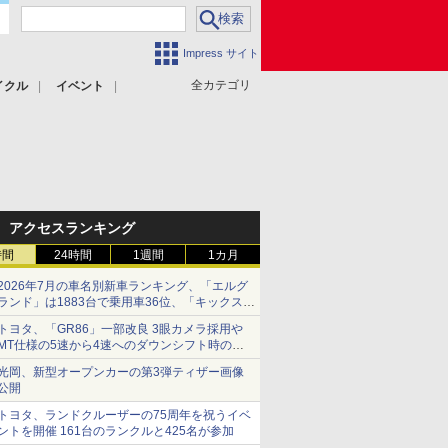
Impress サイト
全カテゴリ
イクル
イベント
アクセスランキング
時間
24時間
1週間
1カ月
2026年7月の車名別新車ランキング、「エルグ
ランド」は1883台で乗用車36位、「キックス」
は2591台で27位に
トヨタ、「GR86」一部改良 3眼カメラ採用や
MT仕様の5速から4速へのダウンシフト時の操
作性向上など
光岡、新型オープンカーの第3弾ティザー画像
公開
トヨタ、ランドクルーザーの75周年を祝うイベ
ントを開催 161台のランクルと425名が参加