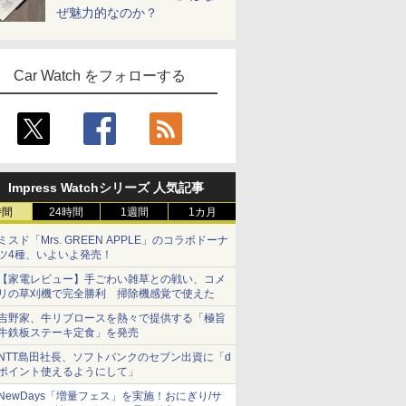
ぜ魅力的なのか？
Car Watch をフォローする
Impress Watchシリーズ 人気記事
時間
24時間
1週間
1カ月
ミスド「Mrs. GREEN APPLE」のコラボドーナ
ツ4種、いよいよ発売！
【家電レビュー】手ごわい雑草との戦い、コメ
リの草刈機で完全勝利 掃除機感覚で使えた
吉野家、牛リブロースを熱々で提供する「極旨
牛鉄板ステーキ定食」を発売
NTT島田社長、ソフトバンクのセブン出資に「d
ポイント使えるようにして」
NewDays「増量フェス」を実施！おにぎり/サ