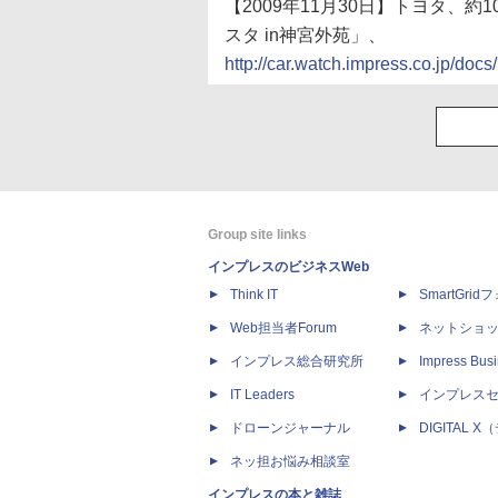
【2009年11月30日】トヨタ、
スタ in神宮外苑」、
http://car.watch.impress.co.jp/d
Group site links
インプレスのビジネスWeb
Think IT
SmartGri
Web担当者Forum
ネットショ
インプレス総合研究所
Impress Busi
IT Leaders
インプレス
ドローンジャーナル
DIGITAL
ネッ担お悩み相談室
インプレスの本と雑誌