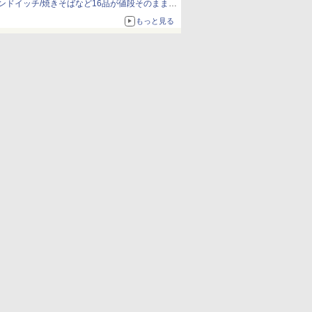
ンドイッチ/焼きそばなど16品が値段そのままで
ボリュームアップ
もっと見る