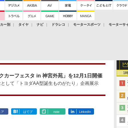
ーカー別
タイヤ
ナビ
ドラレコ
モータースポーツ
モーターサ
1
カーフェスタ in 神宮外苑」を12月1日開催
念として「トヨダAA型誕生ものがたり」企画展示
ェア
はてブ
note
LinkedIn