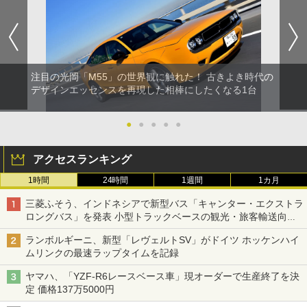
注目の光岡「M55」の世界観に触れた！ 古きよき時代の
デザインエッセンスを再現した相棒にしたくなる1台
●
●
●
●
●
アクセスランキング
1時間
24時間
1週間
1カ月
三菱ふそう、インドネシアで新型バス「キャンター・エクストラ
ロングバス」を発表 小型トラックベースの観光・旅客輸送向け
バス
ランボルギーニ、新型「レヴェルトSV」がドイツ ホッケンハイ
ムリンクの最速ラップタイムを記録
ヤマハ、「YZF-R6レースベース車」現オーダーで生産終了を決
定 価格137万5000円