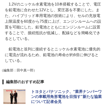
1.2Vのニッケル水素電池を10本搭載することで、電圧
を鉛電池に合わせた12Vとし、変圧器を不要にした。ま
た、ハイブリッド車用電池の技術により、セルの充放電
上限温度を60度から75度に上げ、エンジンルームへの設
置を可能にした。鉛電池とともにエンジンルームに設置
することで、接続抵抗が低減し、配線などを簡略化でき
るとしている。
鉛電池と並列に接続するとニッケル水素電池に優先的
に電流が流れるため、鉛電池の寿命が約6倍に伸びると
している。
（編集部：田中真一郎）
編集部のおすすめ記事
トヨタとパナソニック、“業界ナンバーワ
ンの車載用角形電池を目指す”新たな協業
について記者会見