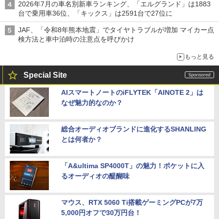
2026年7月の車名別新車ランキング、「エルグランド」は1883
台で乗用車36位、「キックス」は2591台で27位に
JAF、「令和8年熊本地震」でタイヤトラブルが増加 マイカー点
検方法と車中泊時の注意点を呼びかけ
もっと見る
Special Site
AIスマートノートのiFLYTEK「AINOTE 2」は
なぜ魅力的なのか？
総合オーディオブランドに進化するSHANLING
とは何者か？
「A&ultima SP4000T」の魅力！ポケットに入
るオーディオの醍醐味
マウス、RTX 5060 Ti搭載ゲーミングPCが7万
5,000円オフで30万円台！