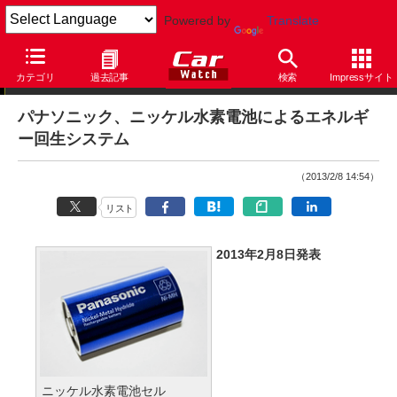
Powered by
Translate
ニュース
カテゴリ
過去記事
検索
Impressサイト
パナソニック、ニッケル水素電池によるエネルギ
ー回生システム
（2013/2/8 14:54）
リスト
2013年2月8日発表
ニッケル水素電池セル