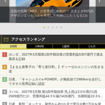
注目の光岡「M55」の世界観に触れた！ 古きよき時代の
デザインエッセンスを再現した相棒にしたくなる1台
●
●
●
●
●
アクセスランキング
1時間
24時間
1週間
1カ月
ホンダ、2027年3月期第1四半期決算の営業利益5307億円で過去
最高を記録
【まるも亜希子の「寄り道日和」】ディーゼルエンジンの生きる
道
日産、「キャシュカイe-POWER」が無給油で1980kmを走行し
てギネス世界記録に認定
スバル、2027年3月期 第1四半期決算 売上高は3.0％増の1兆
2509億円だが、営業利益44.3％減の426億円、当期利益10.3％減
の492億円で増収減益
日産、新型「キックス」発売から約1か月で受注台数1万台を突