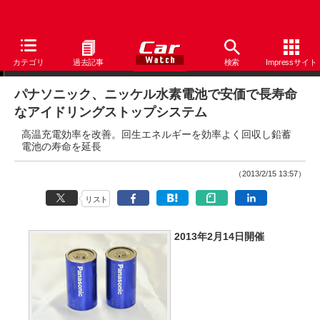
ニュース
カテゴリ
過去記事
検索
Impressサイト
パナソニック、ニッケル水素電池で安価で長寿命
なアイドリングストップシステム
高温充電効率を改善。回生エネルギーを効率よく回収し鉛蓄
電池の寿命を延長
（2013/2/15 13:57）
リスト
2013年2月14日開催