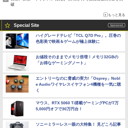
破
もっと見る
Special Site
ハイグレードテレビ「TCL Q7D Pro」。圧巻の
色彩美で映画＆ゲームが極上体験に
お値段そのままでメモリ倍増！メモリ32GBの
「お得なゲーミングノート」
エントリーなのに脅威の実力!「Osprey」Nobl
e Audioワイヤレスイヤフォン4機種を一気に聴
く
マウス、RTX 5060 Ti搭載ゲーミングPCが7万
5,000円オフで30万円台！
ソニーミラーレス一眼の大特集！ 見どころ記事