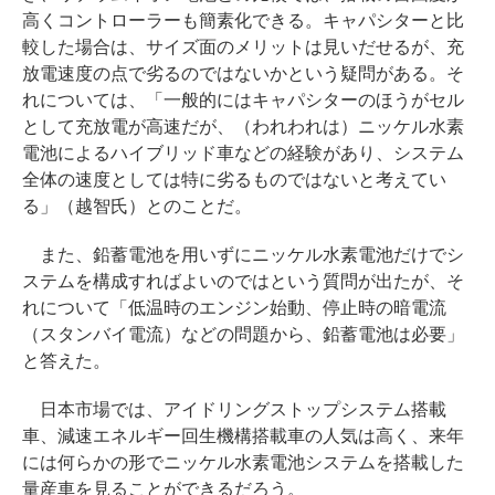
高くコントローラーも簡素化できる。キャパシターと比
較した場合は、サイズ面のメリットは見いだせるが、充
放電速度の点で劣るのではないかという疑問がある。そ
れについては、「一般的にはキャパシターのほうがセル
として充放電が高速だが、（われわれは）ニッケル水素
電池によるハイブリッド車などの経験があり、システム
全体の速度としては特に劣るものではないと考えてい
る」（越智氏）とのことだ。
また、鉛蓄電池を用いずにニッケル水素電池だけでシ
ステムを構成すればよいのではという質問が出たが、そ
れについて「低温時のエンジン始動、停止時の暗電流
（スタンバイ電流）などの問題から、鉛蓄電池は必要」
と答えた。
日本市場では、アイドリングストップシステム搭載
車、減速エネルギー回生機構搭載車の人気は高く、来年
には何らかの形でニッケル水素電池システムを搭載した
量産車を見ることができるだろう。