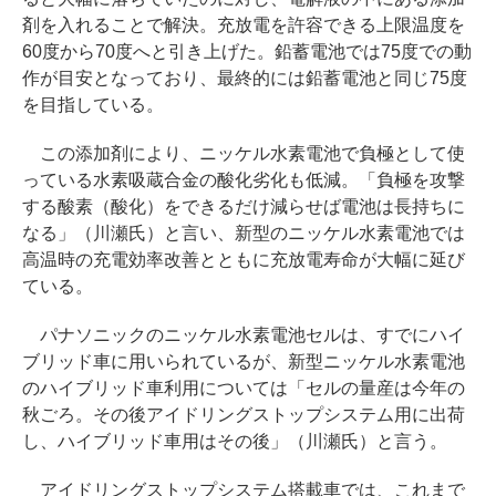
剤を入れることで解決。充放電を許容できる上限温度を
60度から70度へと引き上げた。鉛蓄電池では75度での動
作が目安となっており、最終的には鉛蓄電池と同じ75度
を目指している。
この添加剤により、ニッケル水素電池で負極として使
っている水素吸蔵合金の酸化劣化も低減。「負極を攻撃
する酸素（酸化）をできるだけ減らせば電池は長持ちに
なる」（川瀬氏）と言い、新型のニッケル水素電池では
高温時の充電効率改善とともに充放電寿命が大幅に延び
ている。
パナソニックのニッケル水素電池セルは、すでにハイ
ブリッド車に用いられているが、新型ニッケル水素電池
のハイブリッド車利用については「セルの量産は今年の
秋ごろ。その後アイドリングストップシステム用に出荷
し、ハイブリッド車用はその後」（川瀬氏）と言う。
アイドリングストップシステム搭載車では、これまで