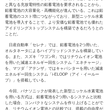
と異なる充放電特性の鉛蓄電池を要求されることから、
鉛蓄電池の大容量化・高機能化が進んでいる。これは鉛
蓄電池のコスト増につながっており、新型ニッケル水素
電池を導入することで、より安価な鉛蓄電池でも優れた
アイドリングストップシステムを構築できるだろうとの
ことだ。
日産自動車「セレナ」では、鉛蓄電池を2つ用いた、
オルタネータによるハイブリッドシステムを構築してい
る。また、スズキ「ワゴンR」ではリチウムイオン電池
を用いた減速エネルギー回生システム「エネチャージ」
を、マツダ「アテンザ」ではキャパシターを用いた減速
エネルギー回生システム「i-ELOOP（アイ・イールー
プ）」を搭載している。
今回、パナソニックが発表した新型ニッケル水素電池
を用いる方式は、鉛蓄電池を2つ用いるシステムと比較
した場合、コンパクトなシステムを作り上げることがで
き、リチウムイオン電池との比較では、搭載の自由度が