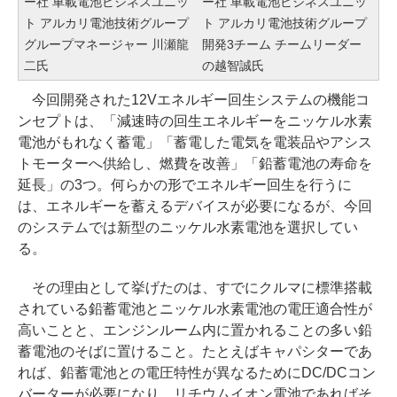
ー社 車載電池ビジネスユニッ
ー社 車載電池ビジネスユニッ
ト アルカリ電池技術グループ
ト アルカリ電池技術グループ
グループマネージャー 川瀬龍
開発3チーム チームリーダー
二氏
の越智誠氏
今回開発された12Vエネルギー回生システムの機能コ
ンセプトは、「減速時の回生エネルギーをニッケル水素
電池がもれなく蓄電」「蓄電した電気を電装品やアシス
トモーターへ供給し、燃費を改善」「鉛蓄電池の寿命を
延長」の3つ。何らかの形でエネルギー回生を行うに
は、エネルギーを蓄えるデバイスが必要になるが、今回
のシステムでは新型のニッケル水素電池を選択してい
る。
その理由として挙げたのは、すでにクルマに標準搭載
されている鉛蓄電池とニッケル水素電池の電圧適合性が
高いことと、エンジンルーム内に置かれることの多い鉛
蓄電池のそばに置けること。たとえばキャパシターであ
れば、鉛蓄電池との電圧特性が異なるためにDC/DCコン
バーターが必要になり、リチウムイオン電池であればそ