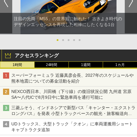
注目の光岡「M55」の世界観に触れた！ 古きよき時代の
デザインエッセンスを再現した相棒にしたくなる1台
●
●
●
●
●
アクセスランキング
1時間
24時間
1週間
1カ月
スーパーフォーミュラ 近藤真彦会長、2027年のスケジュールや
熊本地震についての募金活動を紹介
NEXCO西日本、川田橋（下り線）の復旧状況公開 九州道 宮原
SA〜八代ICで8月9日中に緊急車両を通行可能に
三菱ふそう、インドネシアで新型バス「キャンター・エクストラ
ロングバス」を発表 小型トラックベースの観光・旅客輸送向け
バス
UDトラックス、大型トラック「クオン」に車両運搬用ショート
キャブトラクタ追加