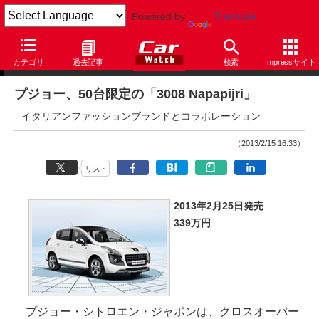
Powered by
Translate
ニュース
カテゴリ
過去記事
検索
Impressサイト
プジョー、50台限定の「3008 Napapijri」
イタリアンファッションブランドとコラボレーション
（2013/2/15 16:33）
リスト
2013年2月25日発売
339万円
プジョー・シトロエン・ジャポンは、クロスオーバー