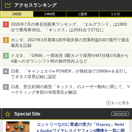
アクセスランキング
1時間
24時間
1週間
1カ月
2026年7月の車名別新車ランキング、「エルグランド」は1883
台で乗用車36位、「キックス」は2591台で27位に
ホンダ、2027年3月期第1四半期決算の営業利益5307億円で過去
最高を記録
トヨタ、「GR86」一部改良 3眼カメラ採用やMT仕様の5速から
4速へのダウンシフト時の操作性向上など
日産、「キャシュカイe-POWER」が無給油で1980kmを走行し
てギネス世界記録に認定
日産、受注好調の新型「キックス」のユーザー動向に関して、マ
ーケティング本部の寺西章氏が解説
もっと見る
Special Site
エントリーなのに脅威の実力!「Osprey」Nobl
e Audioワイヤレスイヤフォン4機種を一気に聴