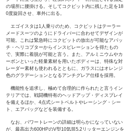
の場所に腰掛ける。そしてコクピット内に残した足を18
0度旋回させ、車外に出る。
エゴイスタは1人乗りのため、コクピットはテーラー
メードスーツのようにドライバーに合わせてデザインが
可能。これは緊急時にコクピットの放出が可能なアパッ
チ・ヘリコプターからインスピレーションを得たもの
で、実際に着脱が可能と言う。また、アルミニウムやカ
ーボンといった軽量素材を用いたボディーは、特殊な対
レーダー素材も使われるとともに、ガラスにはオレンジ
色のグラデーションとなるアンチグレア仕様を採用。
機能性を追求し、極めて合理的に作られたと言うイン
テリアでは、戦闘機特有のヘッドアップ・ディスプレイ
を備えるほか、4点式シートベルトやレーシング・シー
ト、エアバッグなどを装備する。
なお、パワートレーンの詳細は明らかになっていない
が、最高出力600HPのV型10気筒5.2リッターエンジンを