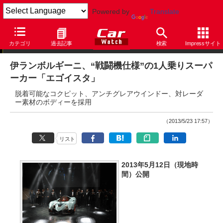
Powered by
Translate
ニュース
カテゴリ
過去記事
検索
Impressサイト
伊ランボルギーニ、“戦闘機仕様”の1人乗りスーパ
ーカー「エゴイスタ」
脱着可能なコクピット、アンチグレアウインドー、対レーダ
ー素材のボディーを採用
（2013/5/23 17:57）
リスト
2013年5月12日（現地時
間）公開