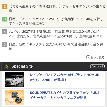
【まるも亜希子の「寄り道日和」】ディーゼルエンジンの生きる
道
日産、「キャシュカイe-POWER」が無給油で1980kmを走行し
てギネス世界記録に認定
スバル、2027年3月期 第1四半期決算 売上高は3.0％増の1兆
2509億円だが、営業利益44.3％減の426億円、当期利益10.3％減
の492億円で増収減益
日産、新型「キックス」発売から約1か月で受注台数1万台を突
破
もっと見る
Special Site
レイズのプレミアムカー向けブランドHOMUR
Aから「2×9R」が登場！
SOUNDPEATSのイヤカフ型イヤフォン「UU2
イヤーカフ」をイヤカフマニアが語る