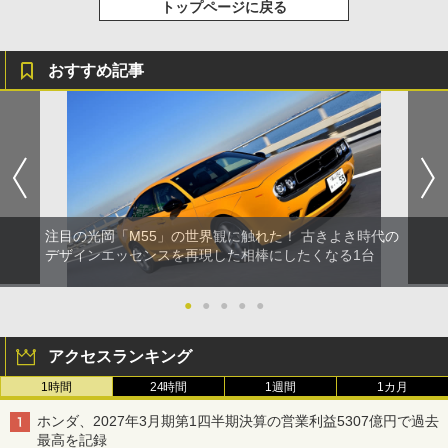
トップページに戻る
おすすめ記事
注目の光岡「M55」の世界観に触れた！ 古きよき時代の
デザインエッセンスを再現した相棒にしたくなる1台
●
●
●
●
●
アクセスランキング
1時間
24時間
1週間
1カ月
ホンダ、2027年3月期第1四半期決算の営業利益5307億円で過去
最高を記録