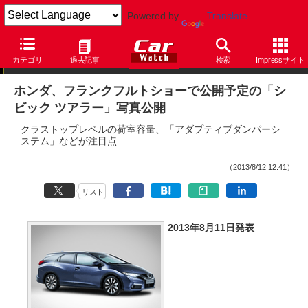
Powered by
Translate
ニュース
カテゴリ
過去記事
検索
Impressサイト
ホンダ、フランクフルトショーで公開予定の「シ
ビック ツアラー」写真公開
クラストップレベルの荷室容量、「アダプティブダンパーシ
ステム」などが注目点
（2013/8/12 12:41）
リスト
2013年8月11日発表