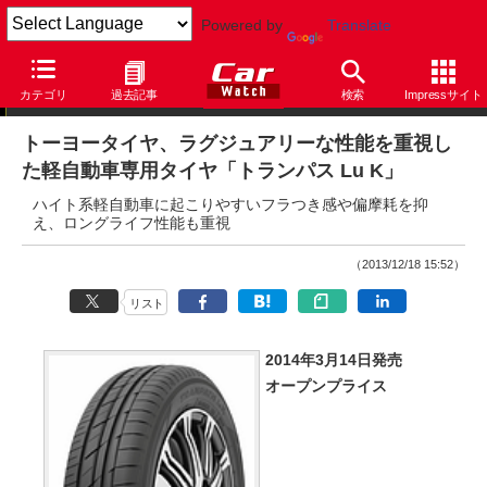
Powered by
Translate
ニュース
カテゴリ
過去記事
検索
Impressサイト
トーヨータイヤ、ラグジュアリーな性能を重視し
た軽自動車専用タイヤ「トランパス Lu K」
ハイト系軽自動車に起こりやすいフラつき感や偏摩耗を抑
え、ロングライフ性能も重視
（2013/12/18 15:52）
リスト
2014年3月14日発売
オープンプライス