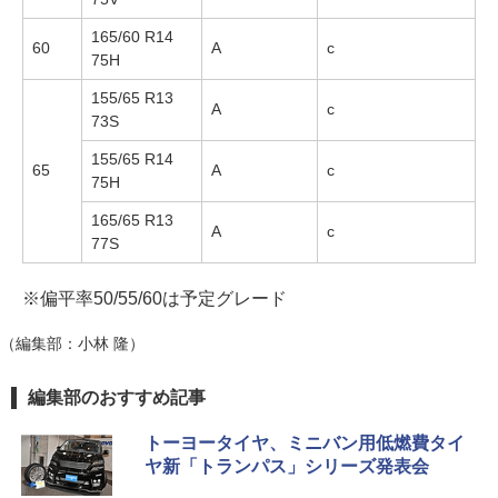
165/60 R14
60
A
c
75H
155/65 R13
A
c
73S
155/65 R14
65
A
c
75H
165/65 R13
A
c
77S
※偏平率50/55/60は予定グレード
（編集部：小林 隆）
編集部のおすすめ記事
トーヨータイヤ、ミニバン用低燃費タイ
ヤ新「トランパス」シリーズ発表会