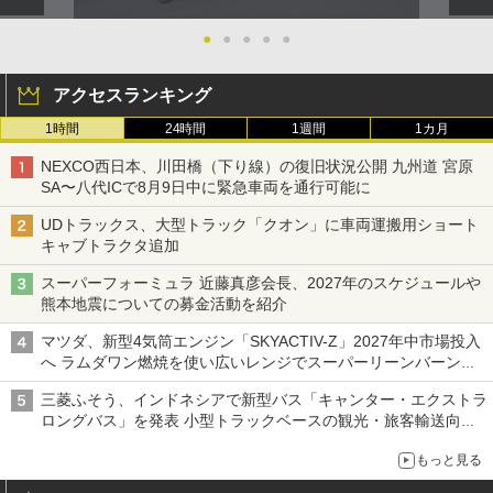
●
●
●
●
●
アクセスランキング
1時間
24時間
1週間
1カ月
NEXCO西日本、川田橋（下り線）の復旧状況公開 九州道 宮原
SA〜八代ICで8月9日中に緊急車両を通行可能に
UDトラックス、大型トラック「クオン」に車両運搬用ショート
キャブトラクタ追加
スーパーフォーミュラ 近藤真彦会長、2027年のスケジュールや
熊本地震についての募金活動を紹介
マツダ、新型4気筒エンジン「SKYACTIV-Z」2027年中市場投入
へ ラムダワン燃焼を使い広いレンジでスーパーリーンバーン燃
焼を実現
三菱ふそう、インドネシアで新型バス「キャンター・エクストラ
ロングバス」を発表 小型トラックベースの観光・旅客輸送向け
バス
もっと見る