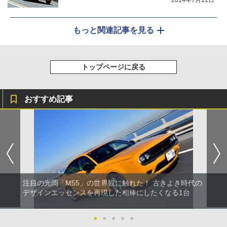
2014年7月11日
もっと関連記事を見る
トップページに戻る
おすすめ記事
注目の光岡「M55」の世界観に触れた！ 古きよき時代の
デザインエッセンスを再現した相棒にしたくなる1台
●
●
●
●
●