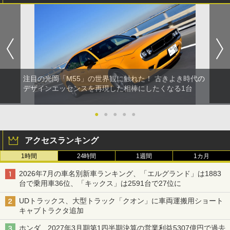
注目の光岡「M55」の世界観に触れた！ 古きよき時代の
デザインエッセンスを再現した相棒にしたくなる1台
●
●
●
●
●
アクセスランキング
1時間
24時間
1週間
1カ月
2026年7月の車名別新車ランキング、「エルグランド」は1883
台で乗用車36位、「キックス」は2591台で27位に
UDトラックス、大型トラック「クオン」に車両運搬用ショート
キャブトラクタ追加
ホンダ、2027年3月期第1四半期決算の営業利益5307億円で過去