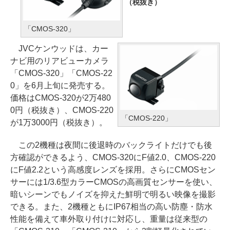
（税抜き）
「CMOS-320」
JVCケンウッドは、カー
ナビ用のリアビューカメラ
「CMOS-320」「CMOS-22
0」を6月上旬に発売する。
価格はCMOS-320が2万480
0円（税抜き）、CMOS-220
「CMOS-220」
が1万3000円（税抜き）。
この2機種は夜間に後退時のバックライトだけでも後
方確認ができるよう、CMOS-320にF値2.0、CMOS-220
にF値2.2という高感度レンズを採用。さらにCMOSセン
サーには1/3.6型カラーCMOSの高画質センサーを使い、
暗いシーンでもノイズを抑えた鮮明で明るい映像を撮影
できる。また、2機種ともにIP67相当の高い防塵・防水
性能を備えて車外取り付けに対応し、重量は従来型の