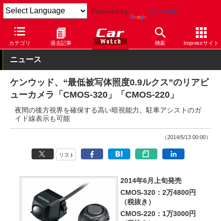
Powered by
Translate
Car Watch
パーツ
カー用品
その他
カテゴリ
過去記事
検索
Impressサイト
ニュース
ケンウッド、“最低被写体照度0.9ルクス”のリアビ
ューカメラ「CMOS-320」「CMOS-220」
夜間の後方視界を確保する高い暗視能力。駐車アシストのガ
イド線表示も可能
（2014/5/13 00:00）
リスト
2014年6月上旬発売
CMOS-320：2万4800円
（税抜き）
CMOS-220：1万3000円