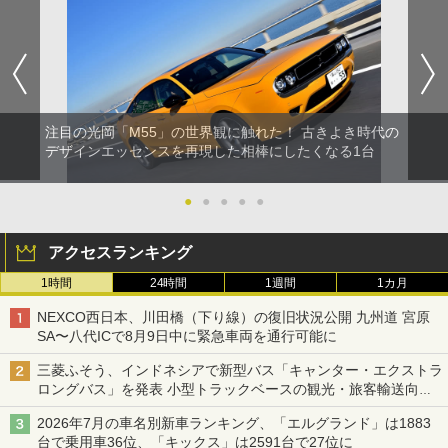
注目の光岡「M55」の世界観に触れた！ 古きよき時代の
デザインエッセンスを再現した相棒にしたくなる1台
●
●
●
●
●
アクセスランキング
1時間
24時間
1週間
1カ月
NEXCO西日本、川田橋（下り線）の復旧状況公開 九州道 宮原
SA〜八代ICで8月9日中に緊急車両を通行可能に
三菱ふそう、インドネシアで新型バス「キャンター・エクストラ
ロングバス」を発表 小型トラックベースの観光・旅客輸送向け
バス
2026年7月の車名別新車ランキング、「エルグランド」は1883
台で乗用車36位、「キックス」は2591台で27位に