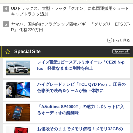
UDトラックス、大型トラック「クオン」に車両運搬用ショート
キャブトラクタ追加
ヤマハ、国内向けフラグシップ四輪バギー「グリズリーEPS XT-
R」 価格220万円
もっと見る
Special Site
レイズ鍛造1ピースアルミホイール「CE28 N-p
lus」軽量なままに剛性を向上
ハイグレードテレビ「TCL Q7D Pro」。圧巻の
色彩美で映画＆ゲームが極上体験に
「A&ultima SP4000T」の魅力！ポケットに入
るオーディオの醍醐味
お値段そのままでメモリ倍増！メモリ32GBの