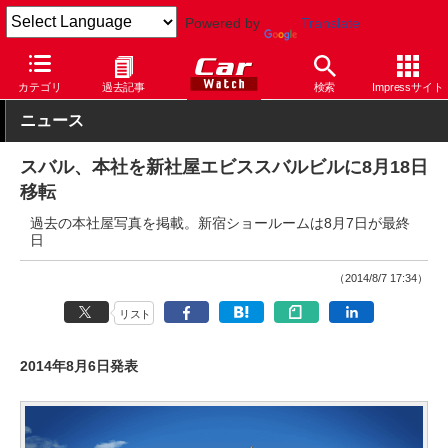
Powered by
Translate
Car Watch
自動車
スバル
その他
カテゴリ
過去記事
検索
Impressサイト
ニュース
スバル、本社を新社屋エビススバルビルに8月18日
移転
過去の本社屋写真を掲載。新宿ショールームは8月7日が最終
日
（2014/8/7 17:34）
リスト
2014年8月6日発表