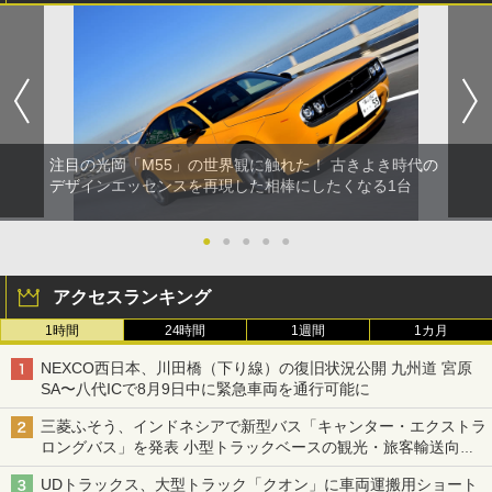
注目の光岡「M55」の世界観に触れた！ 古きよき時代の
デザインエッセンスを再現した相棒にしたくなる1台
●
●
●
●
●
アクセスランキング
1時間
24時間
1週間
1カ月
NEXCO西日本、川田橋（下り線）の復旧状況公開 九州道 宮原
SA〜八代ICで8月9日中に緊急車両を通行可能に
三菱ふそう、インドネシアで新型バス「キャンター・エクストラ
ロングバス」を発表 小型トラックベースの観光・旅客輸送向け
バス
UDトラックス、大型トラック「クオン」に車両運搬用ショート