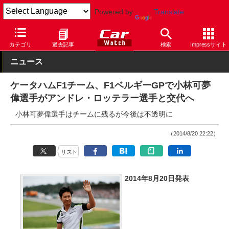
Powered by
Translate
Car Watch
モータースポーツ
F1
カテゴリ
過去記事
検索
Impressサイト
ニュース
ケータハムF1チーム、F1ベルギーGPで小林可夢
偉選手がアンドレ・ロッテラー選手と交代へ
小林可夢偉選手はチームに残るが今後は不透明に
（2014/8/20 22:22）
リスト
2014年8月20日発表