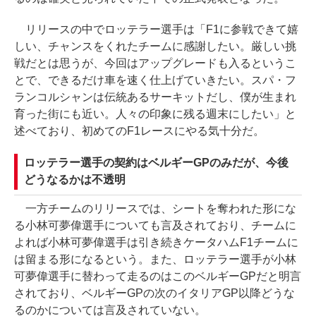
リリースの中でロッテラー選手は「F1に参戦できて嬉
しい、チャンスをくれたチームに感謝したい。厳しい挑
戦だとは思うが、今回はアップグレードも入るというこ
とで、できるだけ車を速く仕上げていきたい。スパ・フ
ランコルシャンは伝統あるサーキットだし、僕が生まれ
育った街にも近い。人々の印象に残る週末にしたい」と
述べており、初めてのF1レースにやる気十分だ。
ロッテラー選手の契約はベルギーGPのみだが、今後
どうなるかは不透明
一方チームのリリースでは、シートを奪われた形にな
る小林可夢偉選手についても言及されており、チームに
よれば小林可夢偉選手は引き続きケータハムF1チームに
は留まる形になるという。また、ロッテラー選手が小林
可夢偉選手に替わって走るのはこのベルギーGPだと明言
されており、ベルギーGPの次のイタリアGP以降どうな
るのかについては言及されていない。