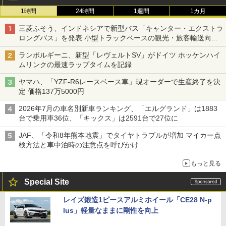
1時間
24時間
1週間
1カ月
三菱ふそう、インドネシアで新型バス「キャンター・エクストラ
ロングバス」を発表 小型トラックベースの観光・旅客輸送向け
バス
ランボルギーニ、新型「レヴェルトSV」がドイツ ホッケンハイ
ムリンクの最速ラップタイムを記録
ヤマハ、「YZF-R6レースベース車」現オーダーで生産終了を決
定 価格137万5000円
2026年7月の車名別新車ランキング、「エルグランド」は1883
台で乗用車36位、「キックス」は2591台で27位に
JAF、「令和8年熊本地震」でタイヤトラブルが増加 マイカー点
検方法と車中泊時の注意点を呼びかけ
もっと見る
Special Site
レイズ鍛造1ピースアルミホイール「CE28 N-p
lus」軽量なままに剛性を向上