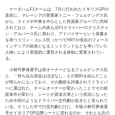
ケータハムF1チームは、7月に行われたイギリスGPの
直前に、マレーシアの実業家トニー・フェルナンデス氏
から、スイスや中東を中心とした投資家グループに売却
されており、チーム代表も元F1ドライバーのクリスチャ
ン・アルバース氏に替わり、アドバイザーという肩書き
を持つコリン・コレス氏（かつてHRTや現在のフォース
インディアの前身となるミッドランドなどを率いていた
人物）により実質的に運営される体制に変更されてい
る。
小林可夢偉選手は前オーナーとなるフェルナンデス氏
と、「持ち込み資金はほぼなし」との契約を結んだこと
が明らかになっており、その腕前を評価されてドライバ
ーに選ばれた。チームオーナーが変わったことでその前
提条件が変わり、シートが資金次第という状況になった
ため今回のようなドライバー交代劇が起きたと見られて
いる。そうした中での交代劇だけに、今後小林可夢偉選
手がイタリアGP以降シートに戻れるのか、それとも次の