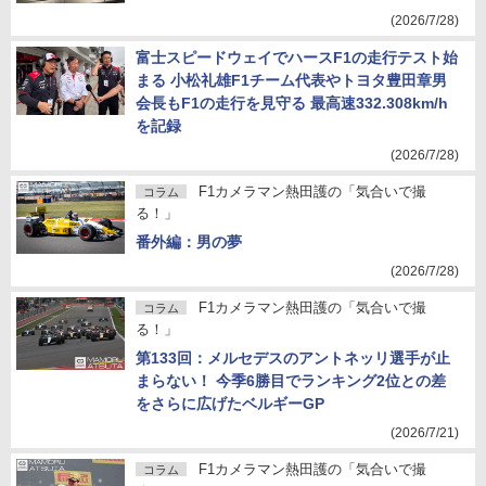
(2026/7/28)
富士スピードウェイでハースF1の走行テスト始
まる 小松礼雄F1チーム代表やトヨタ豊田章男
会長もF1の走行を見守る 最高速332.308km/h
を記録
(2026/7/28)
F1カメラマン熱田護の「気合いで撮
コラム
る！」
番外編：男の夢
(2026/7/28)
F1カメラマン熱田護の「気合いで撮
コラム
る！」
第133回：メルセデスのアントネッリ選手が止
まらない！ 今季6勝目でランキング2位との差
をさらに広げたベルギーGP
(2026/7/21)
F1カメラマン熱田護の「気合いで撮
コラム