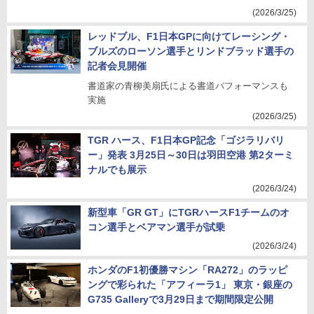
(2026/3/25)
レッドブル、F1日本GPに向けてレーシング・
ブルズのローソン選手とリンドブラッド選手の
記者会見開催
書道家の青柳美扇氏による書道パフォーマンスも
実施
(2026/3/25)
TGR ハース、F1日本GP記念「ゴジラリバリ
ー」発表 3月25日～30日は羽田空港 第2ターミ
ナルでも展示
(2026/3/24)
新型車「GR GT」にTGRハースF1チームのオ
コン選手とベアマン選手が試乗
(2026/3/24)
ホンダのF1初優勝マシン「RA272」のラッピ
ングで彩られた「アフィーラ1」 東京・銀座の
G735 Galleryで3月29日まで期間限定公開