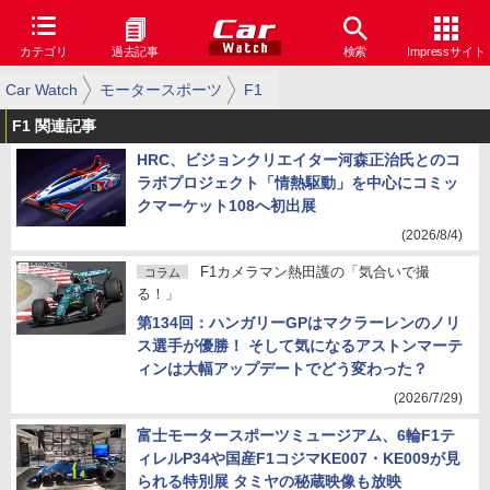
カテゴリ
過去記事
検索
Impressサイト
Car Watch
モータースポーツ
F1
F1 関連記事
HRC、ビジョンクリエイター河森正治氏とのコ
ラボプロジェクト「情熱駆動」を中心にコミッ
クマーケット108へ初出展
(2026/8/4)
F1カメラマン熱田護の「気合いで撮
コラム
る！」
第134回：ハンガリーGPはマクラーレンのノリ
ス選手が優勝！ そして気になるアストンマーテ
ィンは大幅アップデートでどう変わった？
(2026/7/29)
富士モータースポーツミュージアム、6輪F1テ
ィレルP34や国産F1コジマKE007・KE009が見
られる特別展 タミヤの秘蔵映像も放映