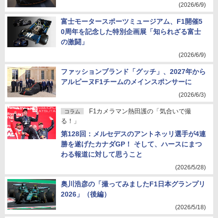
(2026/6/9)
富士モータースポーツミュージアム、F1開催5
0周年を記念した特別企画展「知られざる富士
の激闘」
(2026/6/9)
ファッションブランド「グッチ」、2027年から
アルピーヌF1チームのメインスポンサーに
(2026/6/3)
F1カメラマン熱田護の「気合いで撮
コラム
る！」
第128回：メルセデスのアントネッリ選手が4連
勝を遂げたカナダGP！ そして、ハースにまつ
わる報道に対して思うこと
(2026/5/28)
奥川浩彦の「撮ってみましたF1日本グランプリ
2026」（後編）
(2026/5/18)