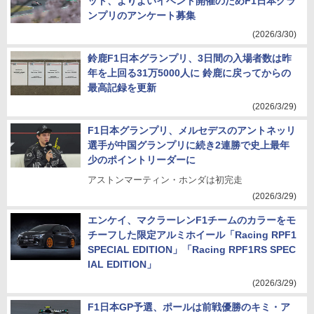
ット、よりよいイベント開催のためF1日本グラ
ンプリのアンケート募集
(2026/3/30)
鈴鹿F1日本グランプリ、3日間の入場者数は昨
年を上回る31万5000人に 鈴鹿に戻ってからの
最高記録を更新
(2026/3/29)
F1日本グランプリ、メルセデスのアントネッリ
選手が中国グランプリに続き2連勝で史上最年
少のポイントリーダーに
アストンマーティン・ホンダは初完走
(2026/3/29)
エンケイ、マクラーレンF1チームのカラーをモ
チーフした限定アルミホイール「Racing RPF1
SPECIAL EDITION」「Racing RPF1RS SPEC
IAL EDITION」
(2026/3/29)
F1日本GP予選、ポールは前戦優勝のキミ・ア