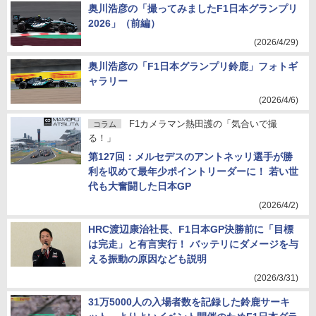
奥川浩彦の「撮ってみましたF1日本グランプリ
2026」（前編）
(2026/4/29)
奥川浩彦の「F1日本グランプリ鈴鹿」フォトギ
ャラリー
(2026/4/6)
F1カメラマン熱田護の「気合いで撮
コラム
る！」
第127回：メルセデスのアントネッリ選手が勝
利を収めて最年少ポイントリーダーに！ 若い世
代も大奮闘した日本GP
(2026/4/2)
HRC渡辺康治社長、F1日本GP決勝前に「目標
は完走」と有言実行！ バッテリにダメージを与
える振動の原因なども説明
(2026/3/31)
31万5000人の入場者数を記録した鈴鹿サーキ