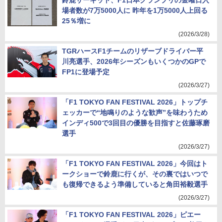
鈴鹿サーキット、F1日本グランプリの金曜日入
場者数が7万5000人に 昨年を1万5000人上回る
25％増に
(2026/3/28)
TGRハースF1チームのリザーブドライバー平
川亮選手、2026年シーズンもいくつかのGPで
FP1に登場予定
(2026/3/27)
「F1 TOKYO FAN FESTIVAL 2026」トップチ
ェッカーで“地鳴りのような歓声”を味わうため
インディ500で3回目の優勝を目指すと佐藤琢磨
選手
(2026/3/27)
「F1 TOKYO FAN FESTIVAL 2026」今回はト
ークショーで鈴鹿に行くが、その裏ではいつで
も復帰できるよう準備していると角田裕毅選手
(2026/3/27)
「F1 TOKYO FAN FESTIVAL 2026」ピエー