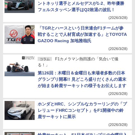
ントネッリ選手とメルセデスが1-2、昨年優勝
フェルスタッペン選手はQ2敗退の波乱！
(2026/3/28)
「TGRとハースという日米連合F1チームが参
戦することで人材育成が加速する」とTOYOTA
GAZOO Racing 加地雅哉氏
(2026/3/28)
F1カメラマン熱田護の「気合いで撮
コラム
る！」
第126回：木曜日＆金曜日も来場者多数の日本
グランプリ開幕!! 見どころ盛りだくさんの週末
が始まる鈴鹿サーキットの様子をお伝えします
(2026/3/28)
ホンダとHRC、シンプルなカラーリングの「プ
レリュードHRCコンセプト」をF1開催中の鈴
鹿サーキットに展示
(2026/3/28)