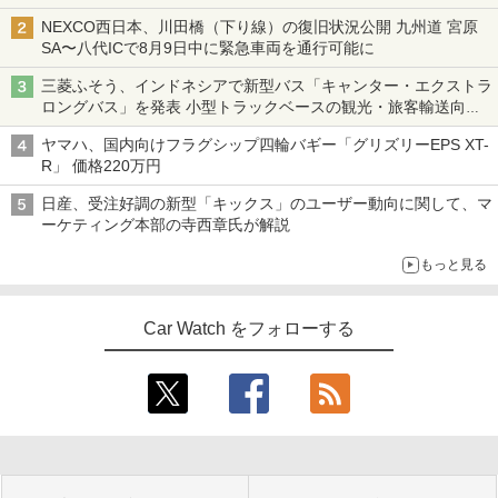
NEXCO西日本、川田橋（下り線）の復旧状況公開 九州道 宮原
SA〜八代ICで8月9日中に緊急車両を通行可能に
三菱ふそう、インドネシアで新型バス「キャンター・エクストラ
ロングバス」を発表 小型トラックベースの観光・旅客輸送向け
バス
ヤマハ、国内向けフラグシップ四輪バギー「グリズリーEPS XT-
R」 価格220万円
日産、受注好調の新型「キックス」のユーザー動向に関して、マ
ーケティング本部の寺西章氏が解説
もっと見る
Car Watch をフォローする