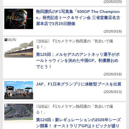
(2026/3/20)
熱田護氏のF1写真集「600GP The Champion
s」発売記念トーク＆サイン会 三省堂書店名古
屋本店で3月25日開催
(2026/3/19)
F1カメラマン熱田護の「気合いで撮
コラム
る！」
第125回：メルセデスのアントネッリ選手がポ
ールトゥウィンを決めた中国GP。初優勝おめ
でとう！
(2026/3/18)
JAF、F1日本グランプリに体験型ブースを出展
(2026/3/13)
F1カメラマン熱田護の「気合いで撮
コラム
る！」
第124回：新レギュレーションの2026年シーズ
ン開幕！ オーストラリアGPはトピックが盛り