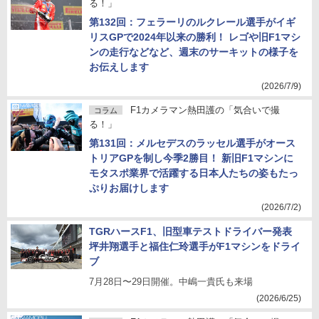
る！」
第132回：フェラーリのルクレール選手がイギ
リスGPで2024年以来の勝利！ レゴや旧F1マシ
ンの走行などなど、週末のサーキットの様子を
お伝えします
(2026/7/9)
F1カメラマン熱田護の「気合いで撮
コラム
る！」
第131回：メルセデスのラッセル選手がオース
トリアGPを制し今季2勝目！ 新旧F1マシンに
モタスポ業界で活躍する日本人たちの姿もたっ
ぷりお届けします
(2026/7/2)
TGRハースF1、旧型車テストドライバー発表
坪井翔選手と福住仁玲選手がF1マシンをドライ
ブ
7月28日〜29日開催。中嶋一貴氏も来場
(2026/6/25)