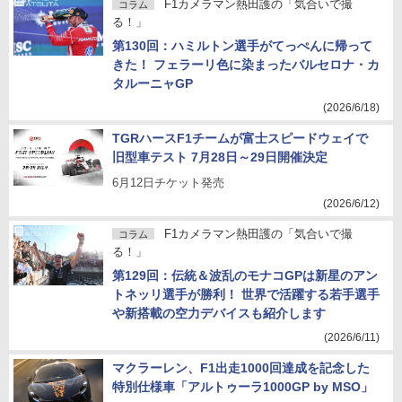
F1カメラマン熱田護の「気合いで撮
コラム
る！」
第130回：ハミルトン選手がてっぺんに帰って
きた！ フェラーリ色に染まったバルセロナ・カ
タルーニャGP
(2026/6/18)
TGRハースF1チームが富士スピードウェイで
旧型車テスト 7月28日～29日開催決定
6月12日チケット発売
(2026/6/12)
F1カメラマン熱田護の「気合いで撮
コラム
る！」
第129回：伝統＆波乱のモナコGPは新星のアン
トネッリ選手が勝利！ 世界で活躍する若手選手
や新搭載の空力デバイスも紹介します
(2026/6/11)
マクラーレン、F1出走1000回達成を記念した
特別仕様車「アルトゥーラ1000GP by MSO」