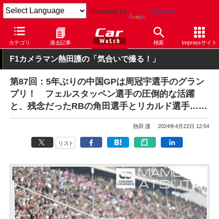
Powered by
Translate
Car Watch
モータースポーツ
F1
カテゴリ
過去記事
検索
Impressサイト
F1カメラマン熱田護の「気合いで撮る！」
第87回：5年ぶりの中国GPは周冠宇選手のグラン
プリ！ フェルスタッペン選手の圧倒的な活躍
と、残念だったRBの角田選手とリカルド選手……
熱田 護
2024年4月22日 12:54
リスト