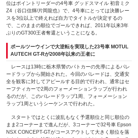
位はポイントリーダーの4号車 グッドスマイル 初音ミク
Z4（谷口信輝/片岡龍也）で、4号車にとっては決勝レー
スを3位以上で終えれば自力でタイトルが決定するの
で、このままの順位でゴールできれば、2011年以来3年
ぶりのGT300王者奪還ということになる。
ポールツーウインで大逆転を実現した23号車 MOTUL
AUTECH GT-Rが2008年以来の王者に
レースは13時に栃木県警のパトカーの先導によるパレ
ードラップから開始された。今回のパレードは、交通安
全を観客に対してアピールする目的で行われ、通常はセ
ーフティカーで2周のフォーメーションラップが行われ
るのだが、このパレードラップ1周、フォーメーション
ラップ1周というシーケンスで行われた。
スタートではとくに波乱もなく予選順位と同じ順位の
まま2コーナーまで進んだが、3コーナーで32号車 Epson
NSX CONCEPT-GTがコースアウトして大きく順位を落