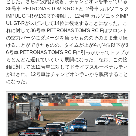
とした。さらに波乱は続き、チャンピオンを争っている
36号車 PETRONAS TOM'S RC Fと12号車 カルソニック
IMPUL GT-Rが130Rで接触し、12号車 カルソニックIMP
UL GT-Rがスピンして14位に後退することになった。こ
れに対して36号車 PETRONAS TOM'S RC Fはフロント
の空力パーツにダメージを負ったもののそのまま走り続
けることができたものの、タイムが上がらず4位以下が3
6号車 PETRONAS TOM'S RC Fに引っかかってトップか
らどんどん遅れていくいく展開になった。なお、この接
触に対しては12号車に対してドライブスルーペナルティ
が出され、12号車はチャンピオン争いから脱落すること
になった。