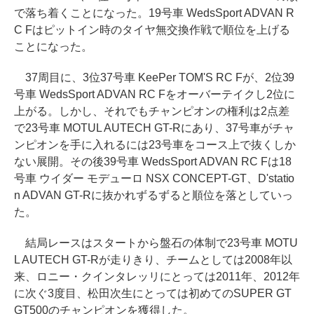
で落ち着くことになった。19号車 WedsSport ADVAN R
C Fはピットイン時のタイヤ無交換作戦で順位を上げる
ことになった。
37周目に、3位37号車 KeePer TOM'S RC Fが、2位39
号車 WedsSport ADVAN RC Fをオーバーテイクし2位に
上がる。しかし、それでもチャンピオンの権利は2点差
で23号車 MOTUL AUTECH GT-Rにあり、37号車がチャ
ンピオンを手に入れるには23号車をコース上で抜くしか
ない展開。その後39号車 WedsSport ADVAN RC Fは18
号車 ウイダー モデューロ NSX CONCEPT-GT、D'statio
n ADVAN GT-Rに抜かれずるずると順位を落としていっ
た。
結局レースはスタートから盤石の体制で23号車 MOTU
L AUTECH GT-Rが走りきり、チームとしては2008年以
来、ロニー・クインタレッリにとっては2011年、2012年
に次ぐ3度目、松田次生にとっては初めてのSUPER GT
GT500のチャンピオンを獲得した。