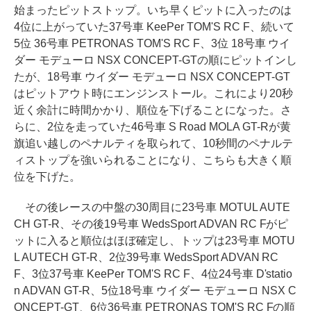
始まったピットストップ。いち早くピットに入ったのは
4位に上がっていた37号車 KeePer TOM'S RC F、続いて
5位 36号車 PETRONAS TOM'S RC F、3位 18号車 ウイ
ダー モデューロ NSX CONCEPT-GTの順にピットインし
たが、18号車 ウイダー モデューロ NSX CONCEPT-GT
はピットアウト時にエンジンストール。これにより20秒
近く余計に時間かかり、順位を下げることになった。さ
らに、2位を走っていた46号車 S Road MOLA GT-Rが黄
旗追い越しのペナルティを取られて、10秒間のペナルテ
ィストップを強いられることになり、こちらも大きく順
位を下げた。
その後レースの中盤の30周目に23号車 MOTUL AUTE
CH GT-R、その後19号車 WedsSport ADVAN RC Fがピ
ットに入ると順位はほぼ確定し、トップは23号車 MOTU
L AUTECH GT-R、2位39号車 WedsSport ADVAN RC
F、3位37号車 KeePer TOM'S RC F、4位24号車 D'statio
n ADVAN GT-R、5位18号車 ウイダー モデューロ NSX C
ONCEPT-GT、6位36号車 PETRONAS TOM'S RC Fの順