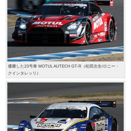
優勝した23号車 MOTUL AUTECH GT-R（松田次生/ロニー・
クインタレッリ）