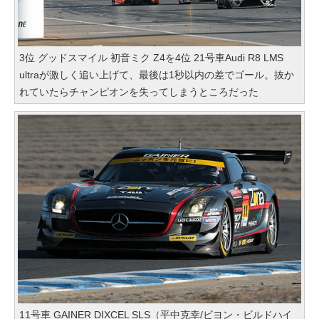
3位 グッドスマイル 初音ミク Z4を4位 21号車Audi R8 LMS
ultraが激しく追い上げて、最後は1秒以内の差でゴール。抜か
れていたらチャンピオンを失ってしまうところだった
11号車 GAINER DIXCEL SLS（平中克幸/ビヨン・ビルドハイ