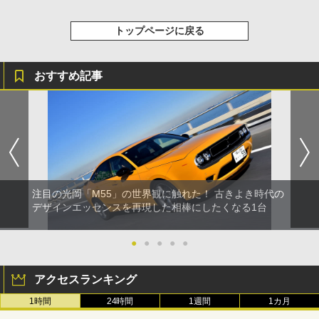
トップページに戻る
おすすめ記事
注目の光岡「M55」の世界観に触れた！ 古きよき時代の
デザインエッセンスを再現した相棒にしたくなる1台
●
●
●
●
●
アクセスランキング
1時間
24時間
1週間
1カ月