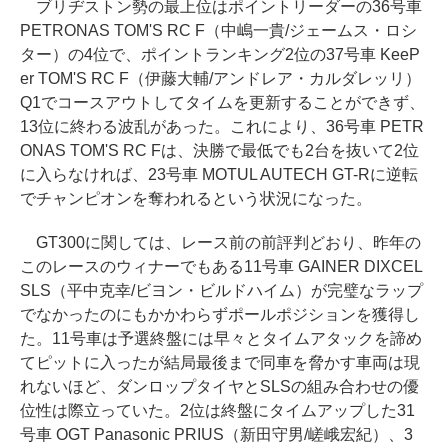
ブリヂストン勢の最上位はポイントリーダーの36号車
PETRONAS TOM'S RC F（中嶋一貴/ジェームス・ロシ
ター）の4位で、ポイントランキング2位の37号車 KeeP
er TOM'S RC F（伊藤大輔/アンドレア・カルダレッリ）
Q1でコースアウトしてタイムを更新することができず、
13位に終わる波乱があった。これにより、36号車 PETR
ONAS TOM'S RC Fは、決勝で最低でも2台を抜いて2位
に入らなければ、23号車 MOTUL AUTECH GT-Rに逆転
でチャンピオンを奪われるという状況になった。
GT300に関しては、レース前の前評判どおり、昨年の
このレースのウィナーでもある11号車 GAINER DIXCEL
SLS（平中克幸/ビヨン・ビルドハイム）が完璧なラップ
でなかったのにもかかわらずポールポジションを獲得し
た。11号車は予選終盤には早々とタイムアタックを諦め
てピットに入ったが結局最後まで同車を脅かす車両は現
れないほど、ダンロップタイヤとSLSの組み合わせの優
位性は際立っていた。2位は終盤にタイムアップした31
号車 OGT Panasonic PRIUS（新田守男/嵯峨宏紀）、3