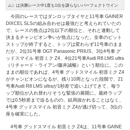
ム）は決勝レース中1度も1位を譲らないパーフェクトウイン
今回のレースではダンロップタイヤと11号車 GAINER
DIXCEL SLSの組み合わせは最強だと考えられていたの
で、レースの焦点は2位以下の順位と、それと連動して
決まるチャンピオン争いが焦点になった。全車のピット
ストップが終了すると、トップは変わらず11号車のまま
だが、2位31号車 OGT Panasonic PRIUS、3位4号車 グ
ッドスマイル 初音ミク Z4、4位21号車Audi R8 LMS ultra
（リチャード・ライアン/藤井誠暢）という順位に。この
ままの順位であれば、4号車 グッドスマイル 初音ミク Z4
がチャンピオンになるが、残り10周となった段階で、21
号車Audi R8 LMS ultraが1秒差で追い上げてきて、毎ラ
ップ順位が入れ替わりそうな緊張の展開に。最終ラップ
では0.5秒差まで迫るものの、結局抜かれることはなく、
4号車 グッドスマイル 初音ミク Z4が逃げ切って、3位の
座を確実にした。
4号車 グッドスマイル 初音ミク Z4は、11号車 GAINE