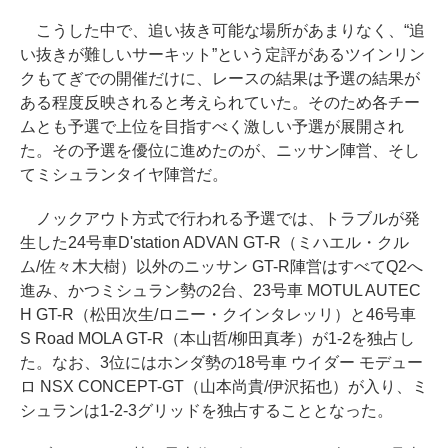
こうした中で、追い抜き可能な場所があまりなく、“追
い抜きが難しいサーキット”という定評があるツインリン
クもてぎでの開催だけに、レースの結果は予選の結果が
ある程度反映されると考えられていた。そのため各チー
ムとも予選で上位を目指すべく激しい予選が展開され
た。その予選を優位に進めたのが、ニッサン陣営、そし
てミシュランタイヤ陣営だ。
ノックアウト方式で行われる予選では、トラブルが発
生した24号車D'station ADVAN GT-R（ミハエル・クル
ム/佐々木大樹）以外のニッサン GT-R陣営はすべてQ2へ
進み、かつミシュラン勢の2台、23号車 MOTUL AUTEC
H GT-R（松田次生/ロニー・クインタレッリ）と46号車
S Road MOLA GT-R（本山哲/柳田真孝）が1-2を独占し
た。なお、3位にはホンダ勢の18号車 ウイダー モデュー
ロ NSX CONCEPT-GT（山本尚貴/伊沢拓也）が入り、ミ
シュランは1-2-3グリッドを独占することとなった。