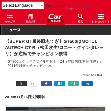
Powered by
Translate
Car Watch
モータースポーツ
SUPER GT
カテゴリ
過去記事
検索
Impressサイト
ニュース
【SUPER GT最終戦もてぎ】GT500はMOTUL
AUTECH GT-R（松田次生/ロニー・クインタレッ
リ）が逆転でチャンピオン獲得
GT300はグッドスマイル初音ミクZ4（谷口信輝/片岡龍也）が
2011年以来のチャンピオンに
（2014/11/16 16:40）
リスト
2014年11月16日決勝開催