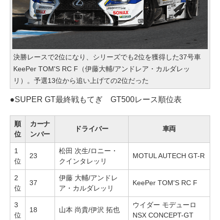
決勝レースで2位になり、シリーズでも2位を獲得した37号車
KeePer TOM'S RC F（伊藤大輔/アンドレア・カルダレッ
リ）。予選13位から追い上げての2位だった
●
SUPER GT最終戦もてぎ GT500レース順位表
順
カーナ
ドライバー
車両
位
ンバー
1
松田 次生/ロニー・
23
MOTUL AUTECH GT-R
位
クインタレッリ
2
伊藤 大輔/アンドレ
37
KeePer TOM'S RC F
位
ア・カルダレッリ
3
ウイダー モデューロ
18
山本 尚貴/伊沢 拓也
位
NSX CONCEPT-GT