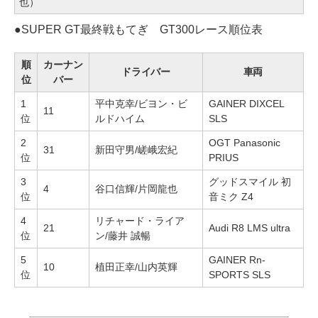
也）
●
SUPER GT最終戦もてぎ GT300レース順位表
順
カーナン
ドライバー
車両
位
バー
1
平中克幸/ビヨン・ビ
GAINER DIXCEL
11
位
ルドハイム
SLS
2
OGT Panasonic
31
新田守男/嵯峨宏紀
位
PRIUS
3
グッドスマイル 初
4
谷口信輝/片岡龍也
位
音ミク Z4
4
リチャード・ライア
21
Audi R8 LMS ultra
位
ン/藤井 誠暢
5
GAINER Rn-
10
植田正幸/山内英輝
位
SPORTS SLS