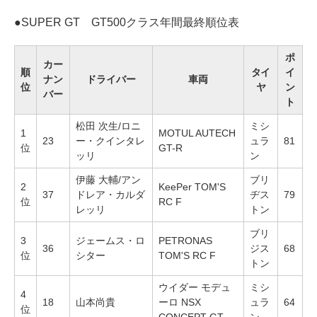
●
SUPER GT GT500クラス年間最終順位表
ポ
カー
順
タイ
イ
ナン
ドライバー
車両
位
ヤ
ン
バー
ト
松田 次生/ロニ
ミシ
1
MOTUL AUTECH
23
ー・クインタレ
ュラ
81
位
GT-R
ッリ
ン
伊藤 大輔/アン
ブリ
2
KeePer TOM'S
37
ドレア・カルダ
ヂス
79
位
RC F
レッリ
トン
ブリ
3
ジェームス・ロ
PETRONAS
36
ジス
68
位
シター
TOM'S RC F
トン
ウイダー モデュ
ミシ
4
18
山本尚貴
ーロ NSX
ュラ
64
位