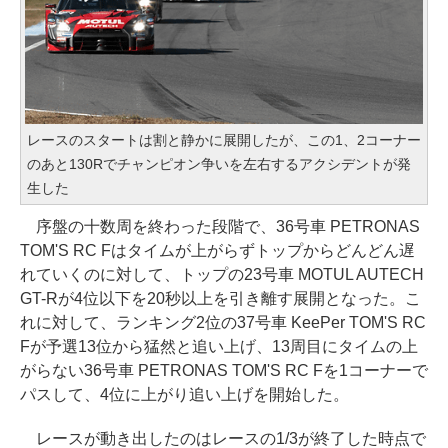
レースのスタートは割と静かに展開したが、この1、2コーナー
のあと130Rでチャンピオン争いを左右するアクシデントが発
生した
序盤の十数周を終わった段階で、36号車 PETRONAS
TOM'S RC Fはタイムが上がらずトップからどんどん遅
れていくのに対して、トップの23号車 MOTUL AUTECH
GT-Rが4位以下を20秒以上を引き離す展開となった。こ
れに対して、ランキング2位の37号車 KeePer TOM'S RC
Fが予選13位から猛然と追い上げ、13周目にタイムの上
がらない36号車 PETRONAS TOM'S RC Fを1コーナーで
パスして、4位に上がり追い上げを開始した。
レースが動き出したのはレースの1/3が終了した時点で