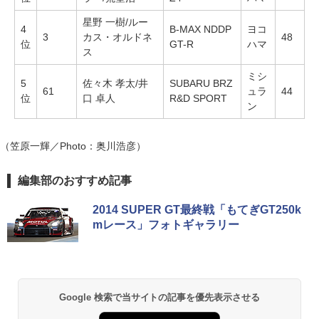
星野 一樹/ルー
4
B-MAX NDDP
ヨコ
3
カス・オルドネ
48
位
GT-R
ハマ
ス
ミシ
5
佐々木 孝太/井
SUBARU BRZ
61
ュラ
44
位
口 卓人
R&D SPORT
ン
（笠原一輝／Photo：奥川浩彦）
編集部のおすすめ記事
2014 SUPER GT最終戦「もてぎGT250k
mレース」フォトギャラリー
Google 検索で当サイトの記事を優先表示させる