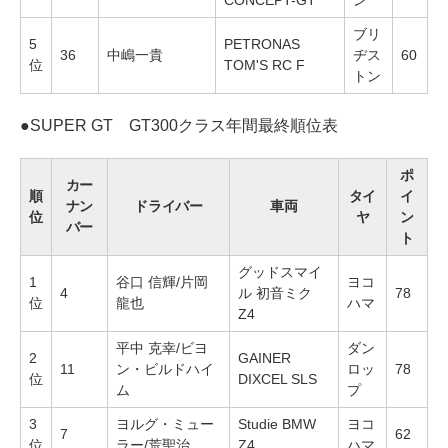
CONCEPT-GT
ン
ブリ
5
PETRONAS
36
中嶋一貴
ヂス
60
位
TOM'S RC F
トン
●
SUPER GT GT300クラス年間最終順位表
ポ
カー
順
タイ
イ
ナン
ドライバー
車両
位
ヤ
ン
バー
ト
グッドスマイ
1
谷口 信輝/片岡
ヨコ
4
ル 初音ミク
78
位
龍也
ハマ
Z4
平中 克幸/ビヨ
ダン
2
GAINER
11
ン・ビルドハイ
ロッ
78
位
DIXCEL SLS
ム
プ
3
ヨルグ・ミュー
Studie BMW
ヨコ
7
62
位
ラー/荒聖治
Z4
ハマ