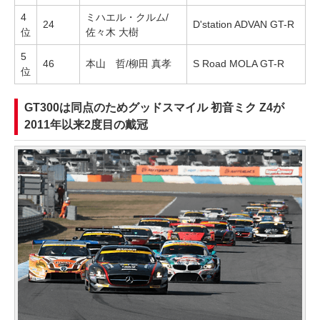
4
ミハエル・クルム/
24
D'station ADVAN GT-R
位
佐々木 大樹
5
46
本山 哲/柳田 真孝
S Road MOLA GT-R
位
GT300は同点のためグッドスマイル 初音ミク Z4が
2011年以来2度目の戴冠