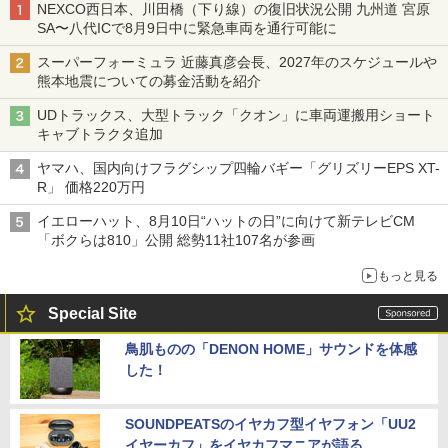
NEXCO西日本、川田橋（下り線）の復旧状況公開 九州道 宮原
SA〜八代ICで8月9日中に緊急車両を通行可能に
スーパーフォーミュラ 近藤真彦会長、2027年のスケジュールや
熊本地震についての募金活動を紹介
UDトラックス、大型トラック「クオン」に車両運搬用ショート
キャブトラクタ追加
ヤマハ、国内向けフラグシップ四輪バギー「グリズリーEPS XT-
R」 価格220万円
イエローハット、8月10日“ハットの日”に向けて新テレビCM
「ボクらは810」公開 総勢11社107名が参画
もっと見る
Special Site
鳥肌ものの「DENON HOME」サウンドを体感
した！
SOUNDPEATSのイヤカフ型イヤフォン「UU2
イヤーカフ」をイヤカフマニアが語る