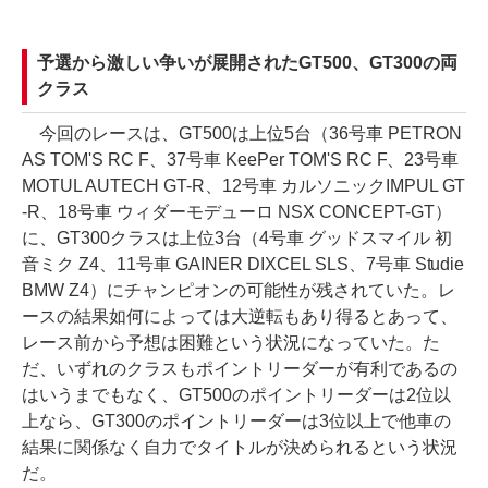
予選から激しい争いが展開されたGT500、GT300の両
クラス
今回のレースは、GT500は上位5台（36号車 PETRON
AS TOM'S RC F、37号車 KeePer TOM'S RC F、23号車
MOTUL AUTECH GT-R、12号車 カルソニックIMPUL GT
-R、18号車 ウィダーモデューロ NSX CONCEPT-GT）
に、GT300クラスは上位3台（4号車 グッドスマイル 初
音ミク Z4、11号車 GAINER DIXCEL SLS、7号車 Studie
BMW Z4）にチャンピオンの可能性が残されていた。レ
ースの結果如何によっては大逆転もあり得るとあって、
レース前から予想は困難という状況になっていた。た
だ、いずれのクラスもポイントリーダーが有利であるの
はいうまでもなく、GT500のポイントリーダーは2位以
上なら、GT300のポイントリーダーは3位以上で他車の
結果に関係なく自力でタイトルが決められるという状況
だ。