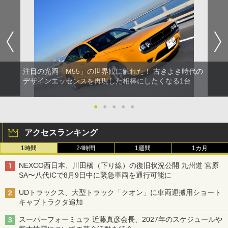
注目の光岡「M55」の世界観に触れた！ 古きよき時代の
デザインエッセンスを再現した相棒にしたくなる1台
●
●
●
●
●
アクセスランキング
1時間
24時間
1週間
1カ月
NEXCO西日本、川田橋（下り線）の復旧状況公開 九州道 宮原
SA〜八代ICで8月9日中に緊急車両を通行可能に
UDトラックス、大型トラック「クオン」に車両運搬用ショート
キャブトラクタ追加
スーパーフォーミュラ 近藤真彦会長、2027年のスケジュールや