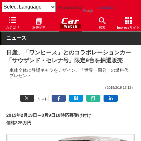
Powered by
Translate
Car Watch
自動車
日産
セレナ
カテゴリ
過去記事
検索
Impressサイト
ニュース
日産、「ワンピース」とのコラボレーションカー
「サウザンド・セレナ号」限定9台を抽選販売
車体全体に登場キャラをデザイン。「世界一周分」の燃料代
プレゼント
（2015/2/19 15:12）
リスト
2015年2月19日～3月9日10時応募受け付け
価格325万円