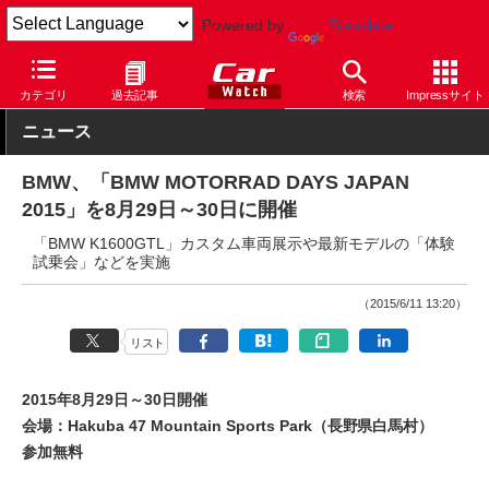
Powered by
Translate
Car Watch
自動車
BMW
その他
カテゴリ
過去記事
検索
Impressサイト
ニュース
BMW、「BMW MOTORRAD DAYS JAPAN
2015」を8月29日～30日に開催
「BMW K1600GTL」カスタム車両展示や最新モデルの「体験
試乗会」などを実施
（2015/6/11 13:20）
リスト
2015年8月29日～30日開催
会場：Hakuba 47 Mountain Sports Park（長野県白馬村）
参加無料