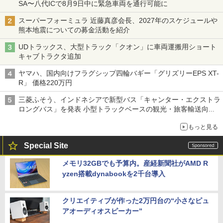
SA〜八代ICで8月9日中に緊急車両を通行可能に
スーパーフォーミュラ 近藤真彦会長、2027年のスケジュールや
熊本地震についての募金活動を紹介
UDトラックス、大型トラック「クオン」に車両運搬用ショート
キャブトラクタ追加
ヤマハ、国内向けフラグシップ四輪バギー「グリズリーEPS XT-
R」 価格220万円
三菱ふそう、インドネシアで新型バス「キャンター・エクストラ
ロングバス」を発表 小型トラックベースの観光・旅客輸送向け
バス
もっと見る
Special Site
メモリ32GBでも予算内。産経新聞社がAMD R
yzen搭載dynabookを2千台導入
クリエイティブが作った2万円台の“小さなピュ
アオーディオスピーカー”