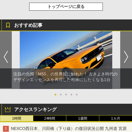
トップページに戻る
おすすめ記事
注目の光岡「M55」の世界観に触れた！ 古きよき時代の
デザインエッセンスを再現した相棒にしたくなる1台
●
●
●
●
●
アクセスランキング
1時間
24時間
1週間
1カ月
NEXCO西日本、川田橋（下り線）の復旧状況公開 九州道 宮原