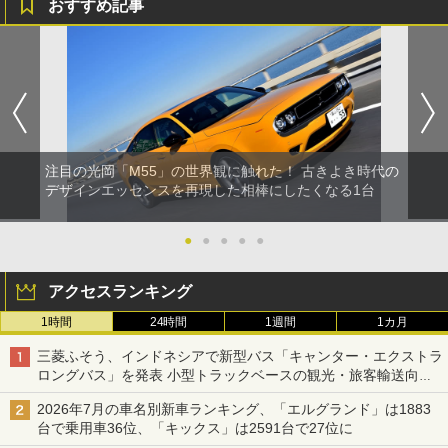
おすすめ記事
注目の光岡「M55」の世界観に触れた！ 古きよき時代の
デザインエッセンスを再現した相棒にしたくなる1台
●
●
●
●
●
アクセスランキング
1時間
24時間
1週間
1カ月
三菱ふそう、インドネシアで新型バス「キャンター・エクストラ
ロングバス」を発表 小型トラックベースの観光・旅客輸送向け
バス
2026年7月の車名別新車ランキング、「エルグランド」は1883
台で乗用車36位、「キックス」は2591台で27位に