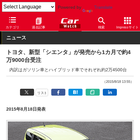
Powered by
Translate
Car Watch
自動車
トヨタ
シエンタ
カテゴリ
過去記事
検索
Impressサイト
ニュース
トヨタ、新型「シエンタ」が発売から1カ月で約4
万9000台受注
内訳はガソリン車とハイブリッド車でそれぞれ約2万4500台
（2015/8/18 13:55）
リスト
2015年8月18日発表