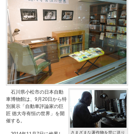
石川県小松市の日本自動
車博物館は、9月20日から特
別展示「自動車評論家の巨
匠 徳大寺有恒の世界」を開
催する。
さまざまな著作物を世に送り
2014年11月7日に他界し