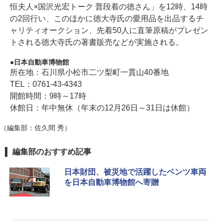
恒夫人×国沢光宏トーク 普段着の徳さん」を12時、14時
の2回行い、このほかに徳大寺氏の愛用品を出品するチ
ャリティオークション、先着50人に直筆原稿がプレゼン
トされる徳大寺氏の著書販売などが実施される。
日本自動車博物館
所在地：石川県小松市二ツ梨町一貫山40番地
TEL：0761-43-4343
開館時間：9時～17時
休館日：年中無休（年末の12月26日～31日は休館）
（編集部：佐久間 秀）
編集部のおすすめ記事
日本財団、被災地で活躍したベンツ車両
を日本自動車博物館へ寄贈