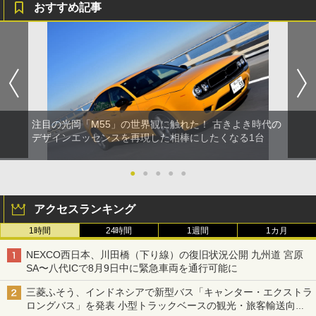
おすすめ記事
注目の光岡「M55」の世界観に触れた！ 古きよき時代の
デザインエッセンスを再現した相棒にしたくなる1台
●
●
●
●
●
アクセスランキング
1時間
24時間
1週間
1カ月
NEXCO西日本、川田橋（下り線）の復旧状況公開 九州道 宮原
SA〜八代ICで8月9日中に緊急車両を通行可能に
三菱ふそう、インドネシアで新型バス「キャンター・エクストラ
ロングバス」を発表 小型トラックベースの観光・旅客輸送向け