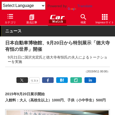
Powered by
Translate
Car Watch
技術
その他
カテゴリ
過去記事
検索
Impressサイト
ニュース
日本自動車博物館、9月20日から特別展示「徳大寺
有恒の世界」開催
9月21日に国沢光宏氏と徳大寺有恒氏の夫人によるトークショ
ーを実施
（2015/9/11 00:00）
リスト
2015年9月20日展示開始
入館料：大人（高校生以上）1000円、子供（小中学生）500円