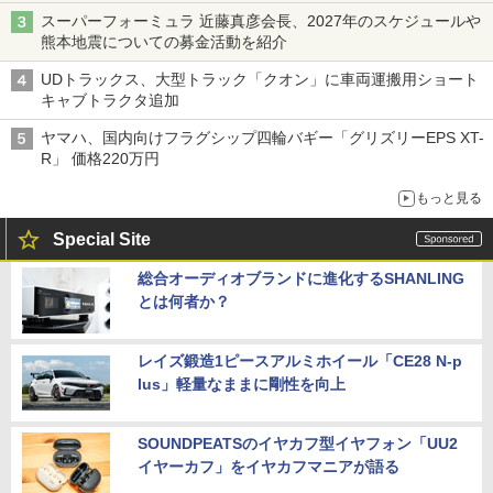
バス
スーパーフォーミュラ 近藤真彦会長、2027年のスケジュールや
熊本地震についての募金活動を紹介
UDトラックス、大型トラック「クオン」に車両運搬用ショート
キャブトラクタ追加
ヤマハ、国内向けフラグシップ四輪バギー「グリズリーEPS XT-
R」 価格220万円
もっと見る
Special Site
総合オーディオブランドに進化するSHANLING
とは何者か？
レイズ鍛造1ピースアルミホイール「CE28 N-p
lus」軽量なままに剛性を向上
SOUNDPEATSのイヤカフ型イヤフォン「UU2
イヤーカフ」をイヤカフマニアが語る