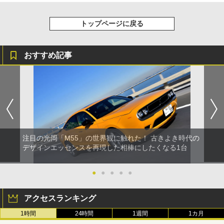
トップページに戻る
おすすめ記事
注目の光岡「M55」の世界観に触れた！ 古きよき時代の
デザインエッセンスを再現した相棒にしたくなる1台
●
●
●
●
●
アクセスランキング
1時間
24時間
1週間
1カ月