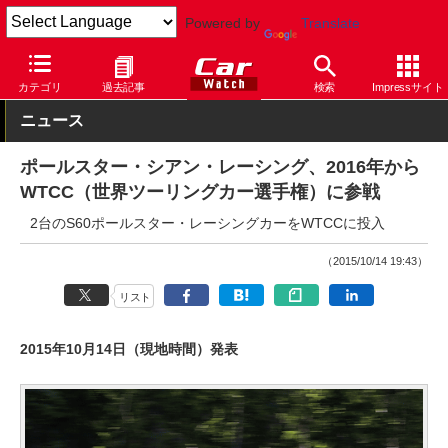
Powered by
Translate
Car Watch
モータースポーツ
その他
カテゴリ
過去記事
検索
Impressサイト
ニュース
ポールスター・シアン・レーシング、2016年から
WTCC（世界ツーリングカー選手権）に参戦
2台のS60ポールスター・レーシングカーをWTCCに投入
（2015/10/14 19:43）
リスト
2015年10月14日（現地時間）発表