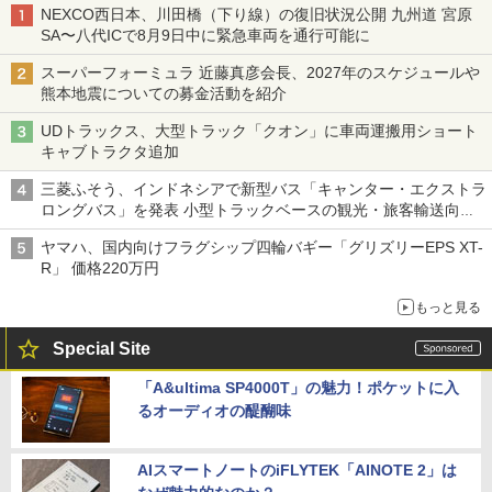
NEXCO西日本、川田橋（下り線）の復旧状況公開 九州道 宮原
SA〜八代ICで8月9日中に緊急車両を通行可能に
スーパーフォーミュラ 近藤真彦会長、2027年のスケジュールや
熊本地震についての募金活動を紹介
UDトラックス、大型トラック「クオン」に車両運搬用ショート
キャブトラクタ追加
三菱ふそう、インドネシアで新型バス「キャンター・エクストラ
ロングバス」を発表 小型トラックベースの観光・旅客輸送向け
バス
ヤマハ、国内向けフラグシップ四輪バギー「グリズリーEPS XT-
R」 価格220万円
もっと見る
Special Site
「A&ultima SP4000T」の魅力！ポケットに入
るオーディオの醍醐味
AIスマートノートのiFLYTEK「AINOTE 2」は