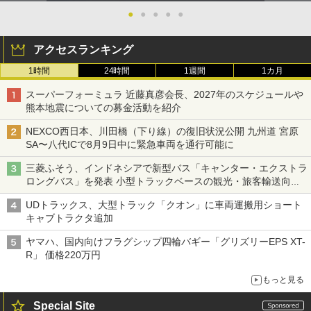
●
●
●
●
●
アクセスランキング
1時間
24時間
1週間
1カ月
スーパーフォーミュラ 近藤真彦会長、2027年のスケジュールや
熊本地震についての募金活動を紹介
NEXCO西日本、川田橋（下り線）の復旧状況公開 九州道 宮原
SA〜八代ICで8月9日中に緊急車両を通行可能に
三菱ふそう、インドネシアで新型バス「キャンター・エクストラ
ロングバス」を発表 小型トラックベースの観光・旅客輸送向け
バス
UDトラックス、大型トラック「クオン」に車両運搬用ショート
キャブトラクタ追加
ヤマハ、国内向けフラグシップ四輪バギー「グリズリーEPS XT-
R」 価格220万円
もっと見る
Special Site