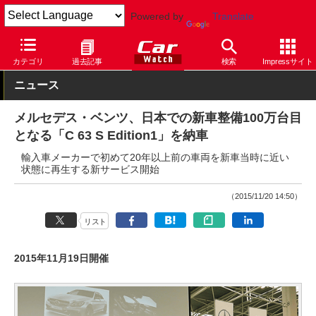
Powered by
Translate
Car Watch
自動車
メルセデス・ベンツ
C
カテゴリ
過去記事
検索
Impressサイト
ニュース
メルセデス・ベンツ、日本での新車整備100万台目
となる「C 63 S Edition1」を納車
輸入車メーカーで初めて20年以上前の車両を新車当時に近い
状態に再生する新サービス開始
（2015/11/20 14:50）
リスト
2015年11月19日開催