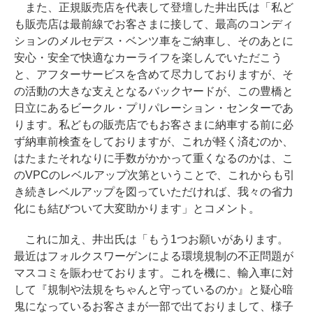
また、正規販売店を代表して登壇した井出氏は「私ど
も販売店は最前線でお客さまに接して、最高のコンディ
ションのメルセデス・ベンツ車をご納車し、そのあとに
安心・安全で快適なカーライフを楽しんでいただこう
と、アフターサービスを含めて尽力しておりますが、そ
の活動の大きな支えとなるバックヤードが、この豊橋と
日立にあるビークル・プリパレーション・センターであ
ります。私どもの販売店でもお客さまに納車する前に必
ず納車前検査をしておりますが、これが軽く済むのか、
はたまたそれなりに手数がかかって重くなるのかは、こ
のVPCのレベルアップ次第ということで、これからも引
き続きレベルアップを図っていただければ、我々の省力
化にも結びついて大変助かります」とコメント。
これに加え、井出氏は「もう1つお願いがあります。
最近はフォルクスワーゲンによる環境規制の不正問題が
マスコミを賑わせております。これを機に、輸入車に対
して『規制や法規をちゃんと守っているのか』と疑心暗
鬼になっているお客さまが一部で出ておりまして、様子