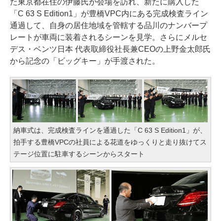
た東京都在住の伊藤氏が会場を訪れ、新たに購入した
「C 63 S Edition1」が豊橋VPC内にある完成検査ライン
通過して、自身の居住地域を管轄する品川のナンバープ
レートが車両に装着されるシーンを見学。さらにメルセ
デス・ベンツ日本 代表取締役社長兼CEOの上野金太郎氏
から記念の「ビッグキー」が手渡された。
納車式は、完成検査ラインを通過した「C 63 S Edition1」が、
拍手する豊橋VPCの社員による花道をゆっくりと走り抜けてス
テージ位置に駐車するシーンからスタート