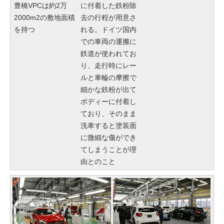
豊橋VPCは約2万
に付着した鉄粉除
2000m2の敷地面積
去の行程が用意さ
を持つ
れる。ドイツ国内
での車両の運搬に
鉄道が使われてお
り、走行時にレー
ルと車輪の摩擦で
細かな鉄粉が出て
ボディーに付着し
ており、そのまま
洗車すると塗装面
に微細な傷ができ
てしまうことが理
由とのこと