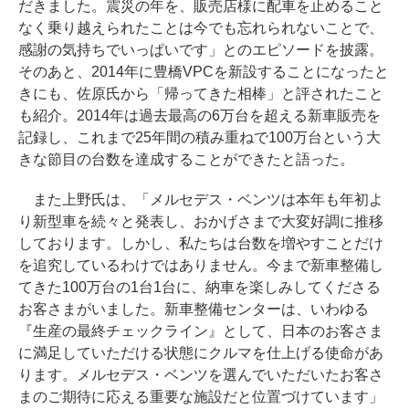
だきました。震災の年を、販売店様に配車を止めること
なく乗り越えられたことは今でも忘れられないことで、
感謝の気持ちでいっぱいです」とのエピソードを披露。
そのあと、2014年に豊橋VPCを新設することになったと
きにも、佐原氏から「帰ってきた相棒」と評されたこと
も紹介。2014年は過去最高の6万台を超える新車販売を
記録し、これまで25年間の積み重ねで100万台という大
きな節目の台数を達成することができたと語った。
また上野氏は、「メルセデス・ベンツは本年も年初よ
り新型車を続々と発表し、おかげさまで大変好調に推移
しております。しかし、私たちは台数を増やすことだけ
を追究しているわけではありません。今まで新車整備し
てきた100万台の1台1台に、納車を楽しみしてくださる
お客さまがいました。新車整備センターは、いわゆる
『生産の最終チェックライン』として、日本のお客さま
に満足していただける状態にクルマを仕上げる使命があ
ります。メルセデス・ベンツを選んでいただいたお客さ
まのご期待に応える重要な施設だと位置づけています」