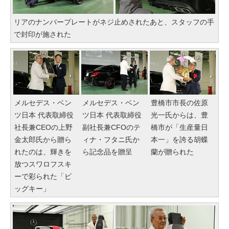
リアのナンバープレートがネジ止めされたあと、スタッフの手
で封印が施された
メルセデス・ベン
メルセデス・ベン
豊橋市市長の佐原
ツ日本 代表取締役
ツ日本 代表取締役
光一氏からは、豊
社長兼CEOの上野
副社長兼CFOのテ
橋市が「生産量日
金太郎氏から贈ら
ィナ・フタニ氏か
本一」を誇る胡蝶
れたのは、輝きを
ら記念品を贈呈
蘭が贈られた
放つスワロフスキ
ーで彩られた「ビ
ッグキー」