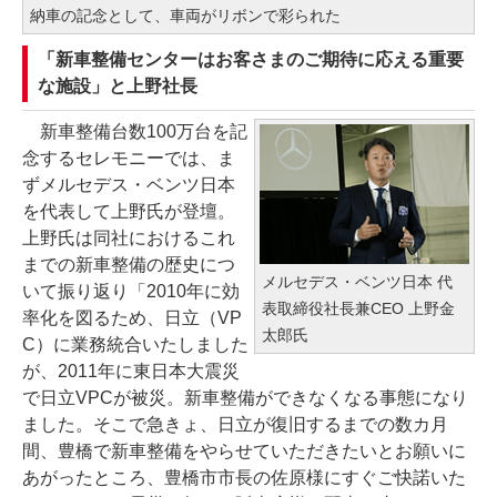
納車の記念として、車両がリボンで彩られた
「新車整備センターはお客さまのご期待に応える重要
な施設」と上野社長
新車整備台数100万台を記
念するセレモニーでは、ま
ずメルセデス・ベンツ日本
を代表して上野氏が登壇。
上野氏は同社におけるこれ
までの新車整備の歴史につ
メルセデス・ベンツ日本 代
いて振り返り「2010年に効
表取締役社長兼CEO 上野金
率化を図るため、日立（VP
太郎氏
C）に業務統合いたしました
が、2011年に東日本大震災
で日立VPCが被災。新車整備ができなくなる事態になり
ました。そこで急きょ、日立が復旧するまでの数カ月
間、豊橋で新車整備をやらせていただきたいとお願いに
あがったところ、豊橋市市長の佐原様にすぐご快諾いた