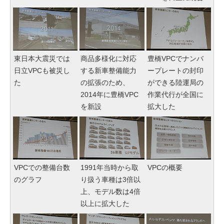
東日本大震災では
商品多様化に対応
豊橋VPCでナンバ
日立VPCも被災し
する新車整備能力
ープレートの封印
た
の拡張のため、
ができる陸運局の
2014年に豊橋VPC
作業代行が全国に
を新設
拡大した
VPCでの整備台数
1991年当時から取
VPCの概要
のグラフ
り扱う車種は3倍以
上、モデル数は4倍
以上に拡大した