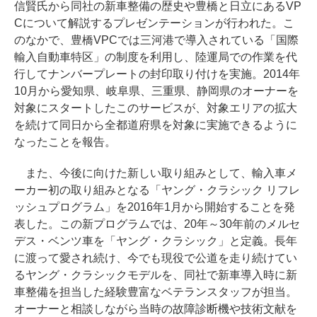
信賢氏から同社の新車整備の歴史や豊橋と日立にあるVP
Cについて解説するプレゼンテーションが行われた。こ
のなかで、豊橋VPCでは三河港で導入されている「国際
輸入自動車特区」の制度を利用し、陸運局での作業を代
行してナンバープレートの封印取り付けを実施。2014年
10月から愛知県、岐阜県、三重県、静岡県のオーナーを
対象にスタートしたこのサービスが、対象エリアの拡大
を続けて同日から全都道府県を対象に実施できるように
なったことを報告。
また、今後に向けた新しい取り組みとして、輸入車メ
ーカー初の取り組みとなる「ヤング・クラシック リフレ
ッシュプログラム」を2016年1月から開始することを発
表した。この新プログラムでは、20年～30年前のメルセ
デス・ベンツ車を「ヤング・クラシック」と定義。長年
に渡って愛され続け、今でも現役で公道を走り続けてい
るヤング・クラシックモデルを、同社で新車導入時に新
車整備を担当した経験豊富なベテランスタッフが担当。
オーナーと相談しながら当時の故障診断機や技術文献を