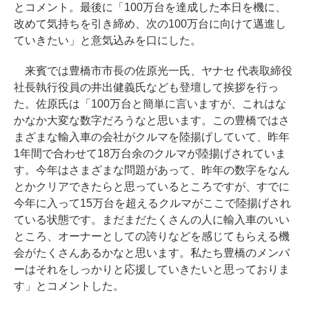
とコメント。最後に「100万台を達成した本日を機に、
改めて気持ちを引き締め、次の100万台に向けて邁進し
ていきたい」と意気込みを口にした。
来賓では豊橋市市長の佐原光一氏、ヤナセ 代表取締役
社長執行役員の井出健義氏なども登壇して挨拶を行っ
た。佐原氏は「100万台と簡単に言いますが、これはな
かなか大変な数字だろうなと思います。この豊橋ではさ
まざまな輸入車の会社がクルマを陸揚げしていて、昨年
1年間で合わせて18万台余のクルマが陸揚げされていま
す。今年はさまざまな問題があって、昨年の数字をなん
とかクリアできたらと思っているところですが、すでに
今年に入って15万台を超えるクルマがここで陸揚げされ
ている状態です。まだまだたくさんの人に輸入車のいい
ところ、オーナーとしての誇りなどを感じてもらえる機
会がたくさんあるかなと思います。私たち豊橋のメンバ
ーはそれをしっかりと応援していきたいと思っておりま
す」とコメントした。