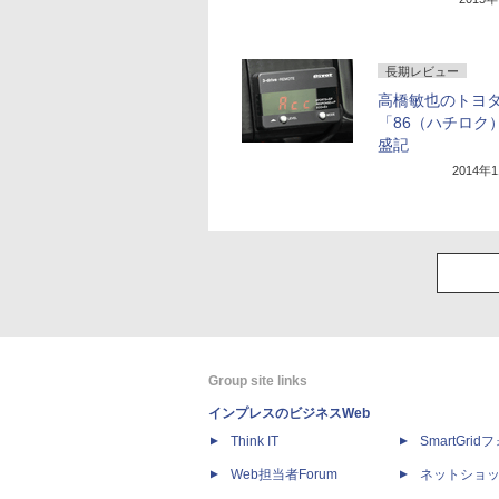
長期レビュー
高橋敏也のトヨ
「86（ハチロク
盛記
2014年
Group site links
インプレスのビジネスWeb
Think IT
SmartGri
Web担当者Forum
ネットショ