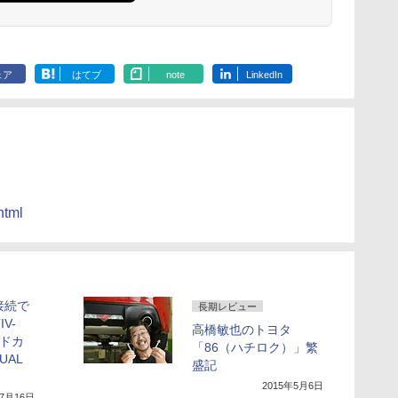
ェア
はてブ
note
LinkedIn
html
接続で
長期レビュー
V-
高橋敏也のトヨタ
ドカ
「86（ハチロク）」繁
UAL
盛記
2015年5月6日
年7月16日