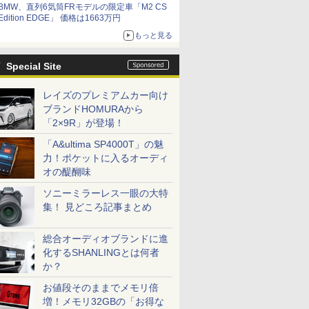
BMW、直列6気筒FRモデルの限定車「M2 CS
Edition EDGE」 価格は1663万円
もっと見る
Special Site
レイズのプレミアムカー向け
ブランドHOMURAから
「2×9R」が登場！
「A&ultima SP4000T」の魅
力！ポケットに入るオーディ
オの醍醐味
ソニーミラーレス一眼の大特
集！ 見どころ記事まとめ
総合オーディオブランドに進
化するSHANLINGとは何者
か？
お値段そのままでメモリ倍
増！メモリ32GBの「お得な