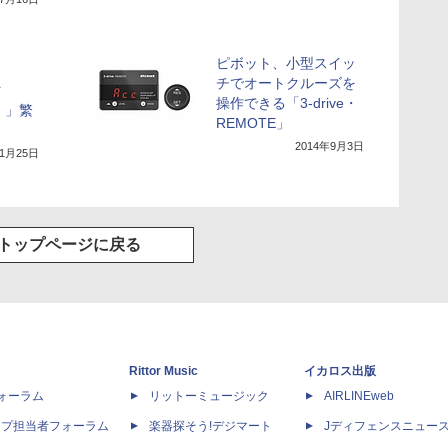
ピボット、小型スイッ
チでオートクルーズを
タ
操作できる「3-drive・
）」繁
REMOTE」
2014年9月3日
11月25日
トップページに戻る
Rittor Music
イカロス出版
dフォーラム
リットーミュージック
AIRLINEweb
ップ担当者フォーラム
楽器探そう!デジマート
Jディフェンスニュー