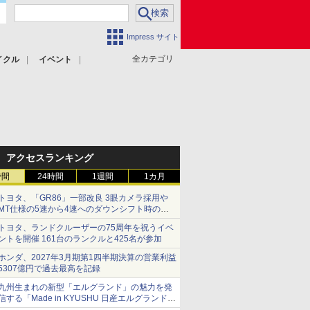
Impress サイト
全カテゴリ
イクル
イベント
アクセスランキング
時間
24時間
1週間
1カ月
トヨタ、「GR86」一部改良 3眼カメラ採用や
MT仕様の5速から4速へのダウンシフト時の操
作性向上など
トヨタ、ランドクルーザーの75周年を祝うイベ
ントを開催 161台のランクルと425名が参加
ホンダ、2027年3月期第1四半期決算の営業利益
5307億円で過去最高を記録
九州生まれの新型「エルグランド」の魅力を発
信する「Made in KYUSHU 日産エルグランドデ
ー」8月14日開催