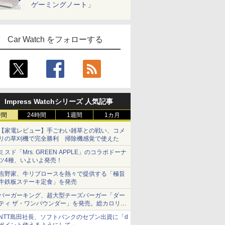
ゲーミングノート」
Car Watch をフォローする
Impress Watchシリーズ 人気記事
時間
24時間
1週間
1カ月
【家電レビュー】手ごわい雑草との戦い、コメ
リの草刈機で完全勝利 掃除機感覚で使えた
ミスド「Mrs. GREEN APPLE」のコラボドーナ
ツ4種、いよいよ発売！
吉野家、牛リブロースを熱々で提供する「極旨
牛鉄板ステーキ定食」を発売
バーガーキング、超大型チーズバーガー「ダー
ティ ザ・ワンパウンダー」を発売。総カロリー
約1656kcal、総重量約527g！
NTT島田社長、ソフトバンクのセブン出資に「d