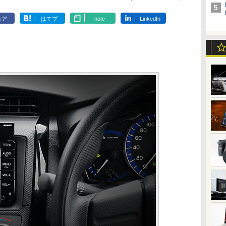
ェア
はてブ
note
LinkedIn