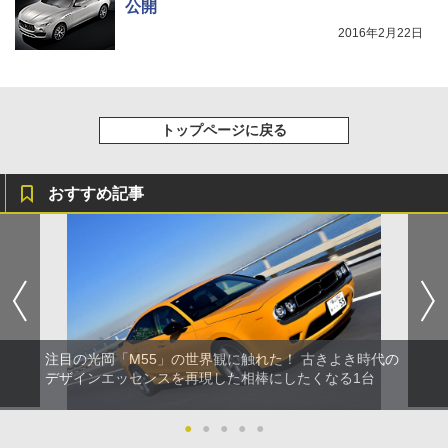
公開
2016年2月22日
トップページに戻る
おすすめ記事
注目の光岡「M55」の世界観に触れた！ 古きよき時代の
デザインエッセンスを再現した相棒にしたくなる1台
●
●
●
●
●