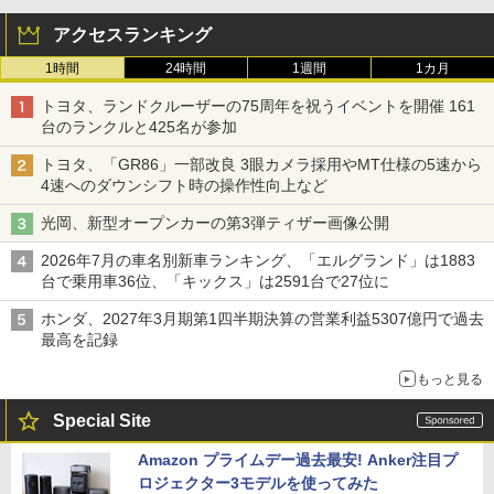
アクセスランキング
1時間
24時間
1週間
1カ月
トヨタ、ランドクルーザーの75周年を祝うイベントを開催 161
台のランクルと425名が参加
トヨタ、「GR86」一部改良 3眼カメラ採用やMT仕様の5速から
4速へのダウンシフト時の操作性向上など
光岡、新型オープンカーの第3弾ティザー画像公開
2026年7月の車名別新車ランキング、「エルグランド」は1883
台で乗用車36位、「キックス」は2591台で27位に
ホンダ、2027年3月期第1四半期決算の営業利益5307億円で過去
最高を記録
もっと見る
Special Site
Amazon プライムデー過去最安! Anker注目プ
ロジェクター3モデルを使ってみた