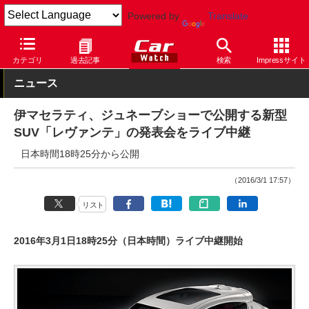
Powered by
Translate
Car Watch
イベント
ジュネーブショー
2016
カテゴリ
過去記事
検索
Impressサイト
ニュース
伊マセラティ、ジュネーブショーで公開する新型
SUV「レヴァンテ」の発表会をライブ中継
日本時間18時25分から公開
（2016/3/1 17:57）
リスト
2016年3月1日18時25分（日本時間）ライブ中継開始