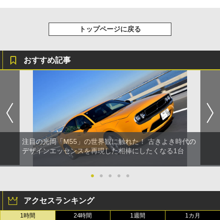
トップページに戻る
おすすめ記事
注目の光岡「M55」の世界観に触れた！ 古きよき時代の
デザインエッセンスを再現した相棒にしたくなる1台
●
●
●
●
●
アクセスランキング
1時間
24時間
1週間
1カ月