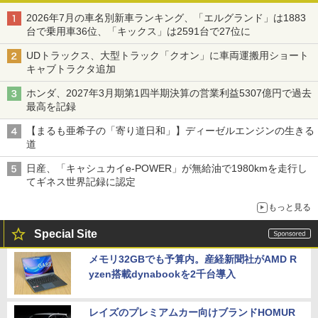
2026年7月の車名別新車ランキング、「エルグランド」は1883
台で乗用車36位、「キックス」は2591台で27位に
UDトラックス、大型トラック「クオン」に車両運搬用ショート
キャブトラクタ追加
ホンダ、2027年3月期第1四半期決算の営業利益5307億円で過去
最高を記録
【まるも亜希子の「寄り道日和」】ディーゼルエンジンの生きる
道
日産、「キャシュカイe-POWER」が無給油で1980kmを走行し
てギネス世界記録に認定
もっと見る
Special Site
メモリ32GBでも予算内。産経新聞社がAMD R
yzen搭載dynabookを2千台導入
レイズのプレミアムカー向けブランドHOMUR