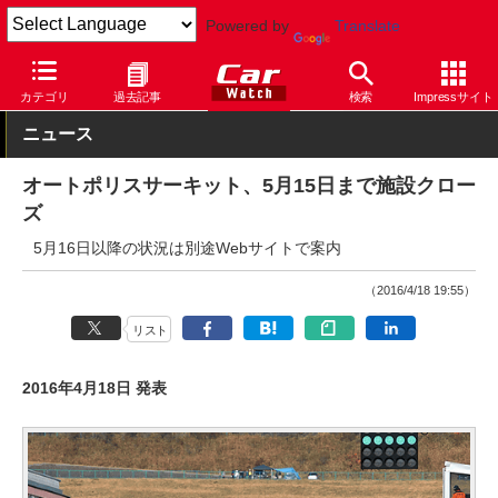
Powered by
Translate
Car Watch
モータースポーツ
SUPER GT
カテゴリ
過去記事
検索
Impressサイト
ニュース
オートポリスサーキット、5月15日まで施設クロー
ズ
5月16日以降の状況は別途Webサイトで案内
（2016/4/18 19:55）
リスト
2016年4月18日 発表