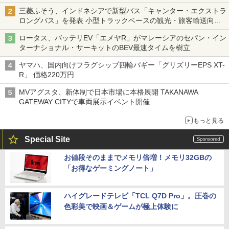
三菱ふそう、インドネシアで新型バス「キャンター・エクストラ
ロングバス」を発表 小型トラックベースの観光・旅客輸送向け
バス
ロータス、バッテリEV「エメヤR」がマレーシアのセパン・イン
ターナショナル・サーキットのBEV最速タイムを樹立
ヤマハ、国内向けフラグシップ四輪バギー「グリズリーEPS XT-
R」 価格220万円
MVアグスタ、新体制で日本市場に本格展開 TAKANAWA
GATEWAY CITYで車両展示イベント開催
もっと見る
Special Site
お値段そのままでメモリ倍増！メモリ32GBの
「お得なゲーミングノート」
ハイグレードテレビ「TCL Q7D Pro」。圧巻の
色彩美で映画＆ゲームが極上体験に