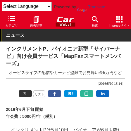
Powered by
Translate
Car Watch
ナビ
パイオニア
サイバーナビ
カテゴリ
過去記事
検索
Impressサイト
ニュース
インクリメントP、パイオニア新型「サイバーナ
ビ」向け会員サービス「MapFanスマートメンバ
ーズ」
オービスライブの配信やカーナビ盗難でお見舞い金5万円など
（2016/5/10 15:14）
リスト
2016年6月下旬 開始
年会費：5000円/年（税別）
インクリメントPは5月10日、パイオニアが6月以降に