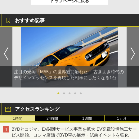
トップページに戻る
おすすめ記事
注目の光岡「M55」の世界観に触れた！ 古きよき時代の
デザインエッセンスを再現した相棒にしたくなる1台
●
●
●
●
●
アクセスランキング
1時間
24時間
1週間
1カ月
BYDとコジマ、EV関連サービス事業を拡大 EV充電設備施工サー
ビス開始、コジマ店舗でBYD車の展示・試乗イベントを強化