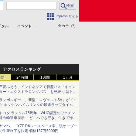
Impress サイト
全カテゴリ
イクル
イベント
アクセスランキング
時間
24時間
1週間
1カ月
三菱ふそう、インドネシアで新型バス「キャン
ター・エクストラロングバス」を発表 小型トラ
ックベースの観光・旅客輸送向けバス
ランボルギーニ、新型「レヴェルトSV」がドイ
ツ ホッケンハイムリンクの最速ラップタイムを
記録
トヨタ ランクル75周年、WHO認定のワクチン
保冷輸送車展示 「どこへでも行き、生きて帰っ
てこられる」ランドクルーザーで命をつなぐ
ヤマハ、「YZF-R6レースベース車」現オーダー
で生産終了を決定 価格137万5000円