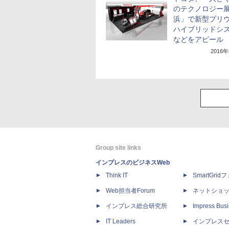
のテクノロジー展
浜」で新型プリ
ハイブリッドシ
などをアピール
2016
Group site links
インプレスのビジネスWeb
Think IT
SmartGri
Web担当者Forum
ネットショ
インプレス総合研究所
Impress Busi
IT Leaders
インプレス