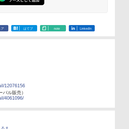
ェア
はてブ
note
LinkedIn
tail/12076156
ーバル販売）
ail/4061096/
くるま