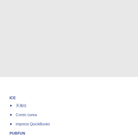
ICE
天海社
ス
Comic curea
impress QuickBooks
PUBFUN