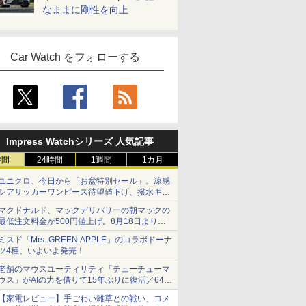
なままに剛性を向上
Car Watch をフォローする
Impress Watchシリーズ 人気記事
時間
24時間
1週間
1カ月
ユニクロ、今日から「お盆特別セール」。涼感
シアサッカーワンピース待望値下げ、撥水ギア
ショーツは1990円に
マクドナルド、マックデリバリーの朝マックの
最低注文料金が500円値上げ。8月18日より
1,500円から受付
ミスド「Mrs. GREEN APPLE」のコラボドーナ
ツ4種、いよいよ発売！
老舗のマウスユーティリティ「チューチューマ
ウス」がAIの力を借りて15年ぶりに復活／64bit
化、Windows 10/11、「Chrome」も走り回
【家電レビュー】手ごわい雑草との戦い、コメ
る。復活記念で2026年末まで500円