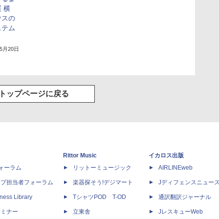
 横
ウスの
ステム
年5月20日
トップページに戻る
Rittor Music
イカロス出版
dフォーラム
リットーミュージック
AIRLINEweb
ップ担当者フォーラム
楽器探そう!デジマート
Jディフェンスニュー
ness Library
TシャツPOD T-OD
通訳翻訳ジャーナル
セミナー
立東舎
JレスキューWeb