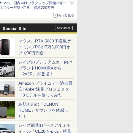
ヤマハ、国内向けフラグシップ四輪バギー「グ
リズリーEPS XT-R」 価格220万円
もっと見る
Special Site
マウス、RTX 5060 Ti搭載ゲ
ーミングPCが7万5,000円オ
フで30万円台！
レイズのプレミアムカー向け
ブランドHOMURAから
「2×9R」が登場！
Amazon プライムデー過去最
安! Anker注目プロジェクタ
ー3モデルを使ってみた
鳥肌ものの「DENON
HOME」サウンドを体感し
た！
レイズ鍛造1ピースアルミホ
イール「CE28 N-plus」軽量