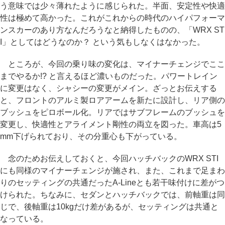
う意味では少々薄れたように感じられた。半面、安定性や快適
性は極めて高かった。これがこれからの時代のハイパフォーマ
ンスカーのあり方なんだろうなと納得したものの、「WRX ST
I」としてはどうなのか？ という気もしなくはなかった。
ところが、今回の乗り味の変化は、マイナーチェンジでここ
までやるか!? と言えるほど濃いものだった。パワートレイン
に変更はなく、シャシーの変更がメイン。ざっとお伝えする
と、フロントのアルミ製ロアアームを新たに設計し、リア側の
ブッシュをピロボール化。リアではサブフレームのブッシュを
変更し、快適性とアライメント剛性の両立を図った。車高は5
mm下げられており、その分重心も下がっている。
念のためお伝えしておくと、今回ハッチバックのWRX STI
にも同様のマイナーチェンジが施され、また、これまで足まわ
りのセッティングの共通だったA-Lineとも若干味付けに差がつ
けられた。ちなみに、セダンとハッチバックでは、前軸重は同
じで、後軸重は10kgだけ差があるが、セッティングは共通と
なっている。