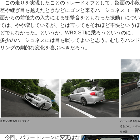
この走りを実現したことのトレードオフとして、路面の小段
差や継ぎ目を越えたときなどにゴンと来るハーシュネス（＝路
面からの前後力の入力による衝撃音をともなった振動）につい
ては、やや増しているが、とは言ってもそれほど不快というほ
どでもなかった。というか、WRX STIに乗ろうというのに、
多少のハーシュネスには目を瞑ってよいと思う。むしろハンド
リングの劇的な変化を喜ぶべきだろう。
直進安定性も向上していた
ハーシュネスは若
るものの、スポー
容範囲
今回、パワートレーンに変更はな