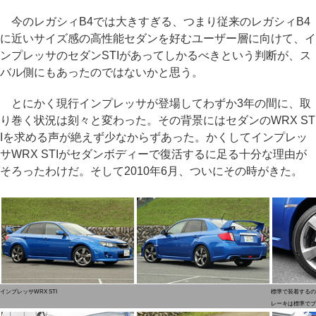
今のレガシィB4では大きすぎる、つまり従来のレガシィB4
に近いサイズ感の高性能セダンを好むユーザー層に向けて、イ
ンプレッサのセダンSTIがあってしかるべきという判断が、ス
バル側にもあったのではないかと思う。
とにかく現行インプレッサが登場してわずか3年の間に、取
り巻く状況は刻々と変わった。その背景にはセダンのWRX ST
Iを求める声が絶えず少なからずあった。かくしてインプレッ
サWRX STIがセダンボディーで復活するに足る十分な理由が
そろったわけだ。そして2010年6月、ついにその時がきた。
インプレッサWRX STI
標準で装着するの
レーキは標準でブ