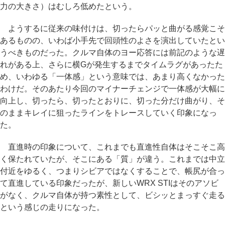
力の大きさ）はむしろ低めたという。
ようするに従来の味付けは、切ったらパッと曲がる感覚こそ
あるものの、いわば小手先で回頭性のよさを演出していたとい
うべきものだった。クルマ自体のヨー応答には前記のような遅
れがある上、さらに横Gが発生するまでタイムラグがあったた
め、いわゆる「一体感」という意味では、あまり高くなかった
わけだ。そのあたり今回のマイナーチェンジで一体感が大幅に
向上し、切ったら、切ったとおりに、切った分だけ曲がり、そ
のままキレイに狙ったラインをトレースしていく印象になっ
た。
直進時の印象について、これまでも直進性自体はそこそこ高
く保たれていたが、そこにある「質」が違う。これまでは中立
付近をゆるく、つまりシビアではなくすることで、帳尻が合っ
て直進している印象だったが、新しいWRX STIはそのアソビ
がなく、クルマ自体が持つ素性として、ビシッとまっすぐ走る
という感じの走りになった。