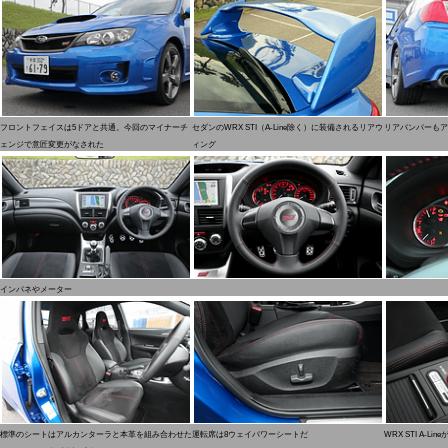
フロントフェイスは5ドアと共通。今回のマイナーチ
セダンのWRX STI（A-Line除く）に装備されるリアウ
リアバンパーもア
ェンジで意匠変更がなされた
ィング
インパネやメーター
標準のシートはアルカンターラと本革を組み合わせた
運転席は8ウェイパワーシートだ
WRX STI A-Li