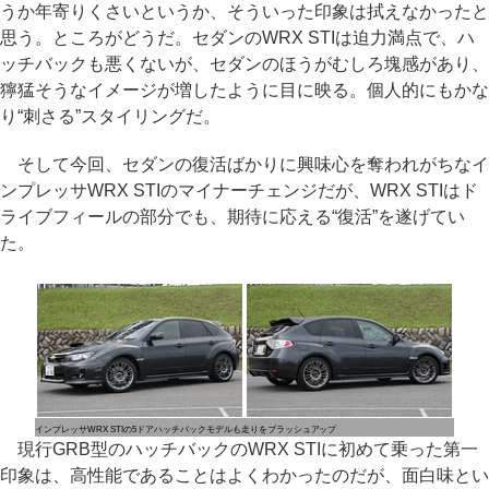
うか年寄りくさいというか、そういった印象は拭えなかったと
思う。ところがどうだ。セダンのWRX STIは迫力満点で、ハ
ッチバックも悪くないが、セダンのほうがむしろ塊感があり、
獰猛そうなイメージが増したように目に映る。個人的にもかな
り“刺さる”スタイリングだ。
そして今回、セダンの復活ばかりに興味心を奪われがちなイ
ンプレッサWRX STIのマイナーチェンジだが、WRX STIはド
ライブフィールの部分でも、期待に応える“復活”を遂げてい
た。
インプレッサWRX STIの5ドアハッチバックモデルも走りをブラッシュアップ
現行GRB型のハッチバックのWRX STIに初めて乗った第一
印象は、高性能であることはよくわかったのだが、面白味とい