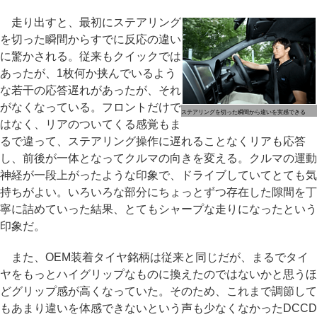
走り出すと、最初にステアリング
を切った瞬間からすでに反応の違い
に驚かされる。従来もクイックでは
あったが、1枚何か挟んでいるよう
な若干の応答遅れがあったが、それ
がなくなっている。フロントだけで
ステアリングを切った瞬間から違いを実感できる
はなく、リアのついてくる感覚もま
るで違って、ステアリング操作に遅れることなくリアも応答
し、前後が一体となってクルマの向きを変える。クルマの運動
神経が一段上がったような印象で、ドライブしていてとても気
持ちがよい。いろいろな部分にちょっとずつ存在した隙間を丁
寧に詰めていった結果、とてもシャープな走りになったという
印象だ。
また、OEM装着タイヤ銘柄は従来と同じだが、まるでタイ
ヤをもっとハイグリップなものに換えたのではないかと思うほ
どグリップ感が高くなっていた。そのため、これまで調節して
もあまり違いを体感できないという声も少なくなかったDCCD