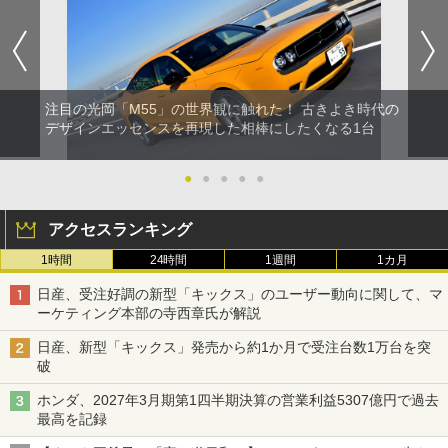
注目の光岡「M55」の世界観に触れた！ 古きよき時代の
デザインエッセンスを再現した相棒にしたくなる1台
●
●
●
●
●
アクセスランキング
1時間
24時間
1週間
1カ月
日産、受注好調の新型「キックス」のユーザー動向に関して、マ
ーケティング本部の寺西章氏が解説
日産、新型「キックス」発売から約1か月で受注台数1万台を突
破
ホンダ、2027年3月期第1四半期決算の営業利益5307億円で過去
最高を記録