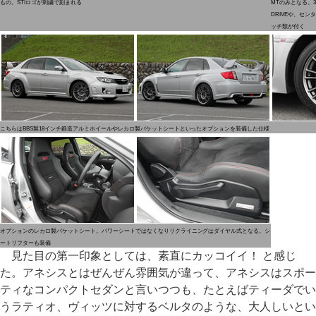
もの。STIロゴが刺繍で刻まれる
MTのみとなる。3
DRIVEや、セ
ッチ類が付く
こちらはBBS製18インチ鍛造アルミホイールやレカロ製バケットシートといったオプションを装備した仕様
オプションのレカロ製バケットシート。パワーシートではなくなりリクライニングはダイヤル式となる。シ
ートリフターも装備
見た目の第一印象としては、素直にカッコイイ！ と感じ
た。アネシスとはぜんぜん雰囲気が違って、アネシスはスポー
ティなコンパクトセダンと言いつつも、たとえばティーダでい
うラティオ、ヴィッツに対するベルタのような、大人しいとい