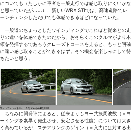
についても（たしかに筆者も一般走行では感じ取りにくいかな
と思っていたが……）、新しいWRX STIでは、高速道路でレ
ーンチェンジしただけでも体感できるほどになっていた。
一般道のちょっとしたワインディングでこれほど従来との走
りの違いを体感できたのだから、おそらくこのクルマがより本
領を発揮するであろうクローズドコースを走ると、もっと明確
に違い感じ取ることができるはず。その機会を楽しみにして待
ちたいと思う。
ワインディングを走っただけでもその差は明瞭
ちなみに開発陣によると、従来よりもヨー共振周波数（＝ヨ
ーイングを素早く発生させ、安定させる性能）については大き
く高めているが、ステアリングのゲイン（＝入力には対する出