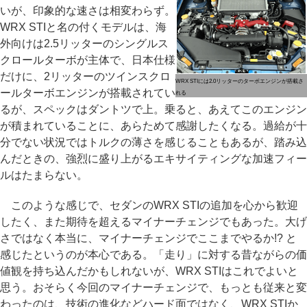
いが、印象的な速さは相変わらず。
WRX STIと名の付くモデルは、海
外向けは2.5リッターのシングルス
クロールターボが主体で、日本仕様
だけに、2リッターのツインスクロ
WRX STIには2.0リッターのターボエンジンが搭載さ
ールターボエンジンが搭載されてい
れる
るが、スペックはダントツで上。乗ると、あえてこのエンジン
が積まれていることに、あらためて感謝したくなる。過給が十
分でない状況ではトルクの薄さを感じることもあるが、踏み込
んだときの、強烈に盛り上がるエキサイティングな加速フィー
ルはたまらない。
このような感じで、セダンのWRX STIの追加を心から歓迎
したく、また期待を超えるマイナーチェンジでもあった。大げ
さではなく本当に、マイナーチェンジでここまでやるか!? と
感じたというのが本心である。「走り」に対する昔ながらの価
値観を持ち込んだかもしれないが、WRX STIはこれでよいと
思う。おそらく今回のマイナーチェンジで、もっとも従来と変
わったのは、技術の進化などハード面ではなく、WRX STIか