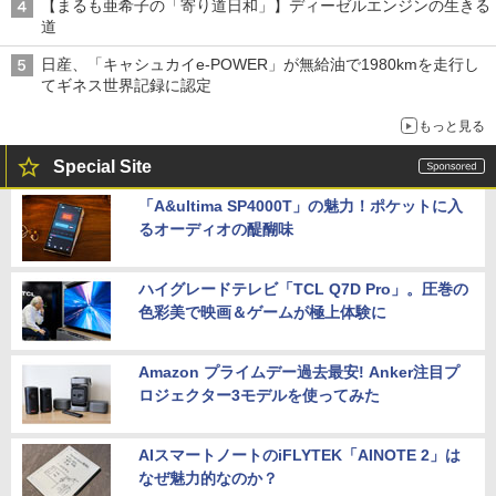
【まるも亜希子の「寄り道日和」】ディーゼルエンジンの生きる
道
日産、「キャシュカイe-POWER」が無給油で1980kmを走行し
てギネス世界記録に認定
もっと見る
Special Site
「A&ultima SP4000T」の魅力！ポケットに入
るオーディオの醍醐味
ハイグレードテレビ「TCL Q7D Pro」。圧巻の
色彩美で映画＆ゲームが極上体験に
Amazon プライムデー過去最安! Anker注目プ
ロジェクター3モデルを使ってみた
AIスマートノートのiFLYTEK「AINOTE 2」は
なぜ魅力的なのか？