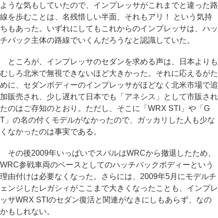
ような気もしていたので、インプレッサがこれまでと違った路
線を歩むことは、名残惜しい半面、それもアリ！ という気持
ちもあった。いずれにしてもこれからのインプレッサは、ハッ
チバック主体の路線でいくんだろうなと認識していた。
ところが、インプレッサのセダンを求める声は、日本よりも
むしろ北米で無視できないほど大きかった。それに応えるがた
めに、セダンボディーのインプレッサがほどなく北米市場で追
加販売され、少し遅れて日本でも「アネシス」として市販され
たのはご存知のとおり。ただし、そこに「WRX STI」や「G
T」の名の付くモデルがなかったので、ガッカリした人も少な
くなかったのは事実である。
その後2009年いっぱいでスバルはWRCから撤退したため、
WRC参戦車両のベースとしてのハッチバックボディーという
理由付けは必要なくなった。さらには、2009年5月にモデルチ
ェンジしたレガシィがここまで大きくなったことも、インプレ
ッサWRX STIのセダン復活と関連がなきにしもあらず、なの
かもしれない。