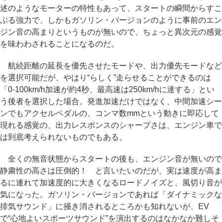
述のようなモーターの特性もあって、スタートの瞬間からすこ
ぶる強力で、しかもガソリン・バージョンのように事前のエン
ジン音の高まりというものが無いので、ちょっと異次元の感覚
を味わわされることになるのだ。
航続距離の延長を優先させたモードや、出力優先モードなど
を選択可能だが、やはり“らしく”走らせることができるのは
「0-100km/h加速が約4秒、最高速は250km/hに達する」とい
う後者を選択した場合。発進加速だけではなく、中間加速シー
ンでもアクセルペダルの、コンマ数mmという動きに即応して
現れる感覚の、出力レスポンスのシャープさは、エンジン車で
は到底考えられないものでもある。
全くの無音状態からスタートの後も、エンジン音が無いので
静粛性の高さは圧倒的！ と言いたいのだが、実は速度が高ま
るに連れて加速度的に大きくなるロードノイズと、風切り音が
気になった。ガソリン・バージョンであれば「ダイナミックな
排気サウンド」に掻き消されるところかも知れないが、EV
で“心地よいスポーツサウンド”を演出するのはなかなか難しそ