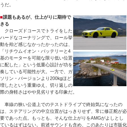
うだ。
■
課題もあるが、仕上がりに期待で
きる
クローズドコースでトライをした
ハードなコーナリングで、ロール挙
動を殆ど感じなかったかったのは、
「リチウムイオン・バッテリーと4
基のモーターを可能な限り低い位置
に配した」という低重心設計が功を
奏している可能性が大。一方で、ガ
ソリン・バージョンより200kgほど
増したという重量ゆえ、切り返しの
際の身軽さはやや見劣りする印象だ。
車線の狭い公道上でのテストドライブで終始気になったの
は、ステアリングの中立位置がはっきりせず、常に修正舵が必
要であった点。もっとも、そんな仕上がりをAMGがよしとし
ているはずはない。前述サウンドも含め、このあたりは市販化