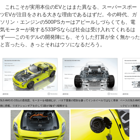
これこそが実用本位のEVとはまた異なる、スーパースポー
ツEVが注目をされる大きな理由であるはずだ。今の時代、ガ
ソリン・エンジンの500PSカーはアピールしづらくても、電
気モーターが発する533PSならば社会は受け入れてくれるは
ず――このモデルの開発陣にも、そうした打算が全く無かった
と言ったら、きっとそれはウソになるだろう。
SLS AMG E-CELLの透視図。モーターを4基積むが、バネ下重量の増加を嫌ってインホイールではなく車体
ベースのSLS 
側に搭載。リダクションギアを介して1基が1輪ずつ駆動する
ックピット前後と