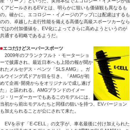
産「リーフ」といった、実用本位でエコロジー・イメージが強
くアピールされるEVとは、明らかに狙いも価値観も異なるも
の。確かに、エコロジー・イメージのアップには配慮はするも
のの、卓越した走行性能を備える高価な高級スポーツカーなら
ではの付加価値を、EV化によってさらに高めようというのが
共通する戦略であるようだ。
■
エコだけどスーパースポーツ
2009年のフランクフルト・モーターショ
ーで披露され、最近日本へも上陸の報が聞か
れたメルセデス・ベンツ「SLS AMG」。ガ
ルウイング式ドアが目を引き、「AMGが初
めて企画･開発からをオリジナルで成し遂げ
た」と謳われる、AMGブランドのイメー
ジ・リーダーカーでもあるこのモデルには、
当初から前出モデルたちと同様の狙いを持つ、EVバージョン
も加えられることが公にされて来た。
EVを示す「E-CELL」の文字が、車名最後に付け加えられた