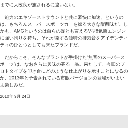
までに大改良が施されるに違いない。
迫力のエキゾーストサウンドと共に豪快に加速、というの
は、もちろんスーパースポーツカーを操る大きな醍醐味だ。し
かも、AMGというのは自らの礎とも言えるV型8気筒エンジン
に強い拘りを持ち、それが発する独特の排気音をアイデンティ
ティのひとつとしても来たブランドだ。
だからこそ、そんなブランドが手掛けた“無音のスーパース
ポーツ”は、なおさらに興味の募る一品。果たして、今回のプ
ロトタイプを叩き台にどのような仕上がりを示すことになるの
か、2013年と予告されている市販バージョンの登場がいよい
よ楽しみだ。
2010年 9月 24日