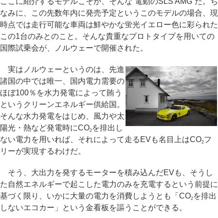
ここに紹介するモデルこそが、そんな“電動のSLS AMG”だ。ち
なみに、この先数年内に発売予定というこのモデルの場合、現
時点では走行可能な車両は鮮やかな蛍光イエロー色に彩られた
この1台のみとのこと。そんな貴重なプロトタイプを用いての
国際試乗会が、ノルウェーで開催された。
実はノルウェーというのは、先進
諸国の中では唯一、国内電力需要の
ほぼ100％を水力発電によって賄う
というクリーンエネルギー供給国。
そんな水力発電をはじめ、風力や太
陽光・熱など発電時にCO
を排出し
2
ない電力を用いれば、それによって走るEVも名目上はCO
フ
2
リーが実現するわけだ。
そう、大出力を発するモーターを積み込んだEVも、そうし
た自然エネルギーで起こした電力のみを充電するという前提に
基づく限り、いかに大量の電力を消費しようとも「CO
を排出
2
しないエコカー」という金看板を謳うことができる。