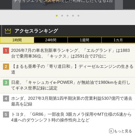
デザインエッセンスを再現した相棒にしたくなる1台
●
●
●
●
●
アクセスランキング
1時間
24時間
1週間
1カ月
2026年7月の車名別新車ランキング、「エルグランド」は1883
台で乗用車36位、「キックス」は2591台で27位に
【まるも亜希子の「寄り道日和」】ディーゼルエンジンの生きる
道
日産、「キャシュカイe-POWER」が無給油で1980kmを走行し
てギネス世界記録に認定
ホンダ、2027年3月期第1四半期決算の営業利益5307億円で過去
最高を記録
トヨタ、「GR86」一部改良 3眼カメラ採用やMT仕様の5速から
4速へのダウンシフト時の操作性向上など
もっと見る