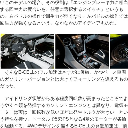
いこのモデルの場合、その役割は「エンジンブレーキ力に相当
する回生力の度合いを、任意に選択するスイッチ」というも
の。右パドルの操作で回生力が弱くなり、左パドルの操作では
回生力が強くなるという、なかなかのアイディアものだ。
そんなE-CELLのフル加速はさすがに俊敏、かつベース車両
のガソリン・バージョンとは大きくフィーリングを違えるもの
だった。
アイドリング状態からある程度回転数が高まったところでよ
うやく本領を発揮するガソリン・エンジンとは異なり、電気モ
ーターは実は「回転数が低いほどに発生トルクが大きい」とい
う特性を持つ。トータルで533PSとなる4基のモーターが各輪
を駆動する、4WDデザインを備えるE-CELLの発進加速は、前