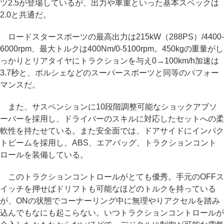
ツ2.5が登場しているが、出力や車重といった基本スペックは
2.0と共通だ。
ロードスタースポーツの最高出力は215kW（288PS）/4400-
6000rpm、最大トルクは400Nm/0-5100rpm。450kgの重量がし
っかりとリアタイヤにトラクションを与え0→100km/h加速は
3.7秒と、ポルシェなどのスーパースポーツと同等のパフォー
マンスだ。
また、サスペンションに10段階調整可能なショックアブソ
ーバーを採用し、ドライバーのスキルに対応したセットへの柔
軟性を持たせている。また安全面では、ドアサイドにインパク
トビームを採用し、ABS、エアバッグ、トラクションコント
ロールを装備している。
このトラクションコントロールがとても優秀。手元のOFFス
イッチを押せばドリフトも可能なほどのトルクを持っている
が、ONの状態でコーナーリング中に無理やりアクセルを踏み
込んでもなにも起こらない。いつトラクションコントロールが