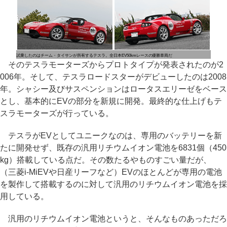
試乗したのはチーム・タイサンが所有するテスラ。全日本EV50kmレースの優勝車両だ
そのテスラモーターズからプロトタイプが発表されたのが2
006年。そして、テスラロードスターがデビューしたのは2008
年。シャシー及びサスペンションはロータスエリーゼをベース
とし、基本的にEVの部分を新規に開発。最終的な仕上げもテ
スラモーターズが行っている。
テスラがEVとしてユニークなのは、専用のバッテリーを新
たに開発せず、既存の汎用リチウムイオン電池を6831個（450
kg）搭載している点だ。その数たるやものすごい量だが、
（三菱i-MiEVや日産リーフなど）EVのほとんどが専用の電池
を製作して搭載するのに対して汎用のリチウムイオン電池を採
用している。
汎用のリチウムイオン電池というと、そんなものあっただろ