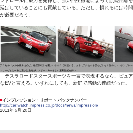
ントロールに威力を発揮し、強い回生機能によって航続距離を
延ばしていることにも貢献している。ただし、慣れるには時間
が必要だろう。
アクセルペダルを踏み込めば、極低回転から図太いトルクで加速する。さらにアクセルを戻せばかなり強めのエンジンブレー
エリーゼと比べると重さはあるが、スポーツカーらしい運動性能を持つ
テスラロードスタースポーツを一言で表現するなら、ピュア
なEVと言える。いずれにしても、新鮮で感動の連続だった。
■
インプレッション・リポート バックナンバー
http://car.watch.impress.co.jp/docs/news/impression/
2011年 5月 20日