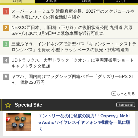
1時間
24時間
1週間
1カ月
スーパーフォーミュラ 近藤真彦会長、2027年のスケジュールや
熊本地震についての募金活動を紹介
NEXCO西日本、川田橋（下り線）の復旧状況公開 九州道 宮原
SA〜八代ICで8月9日中に緊急車両を通行可能に
三菱ふそう、インドネシアで新型バス「キャンター・エクストラ
ロングバス」を発表 小型トラックベースの観光・旅客輸送向け
バス
UDトラックス、大型トラック「クオン」に車両運搬用ショート
キャブトラクタ追加
ヤマハ、国内向けフラグシップ四輪バギー「グリズリーEPS XT-
R」 価格220万円
もっと見る
Special Site
エントリーなのに脅威の実力!「Osprey」Nobl
e Audioワイヤレスイヤフォン4機種を一気に聴
く