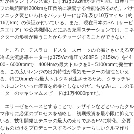
だが満タン（フル充電）にすれば392kmが走行可能。日産リー
フの航続距離200kmを圧倒的に凌駕する性能を誇るのだ。パナ
ソニック製といわれるバッテリーには7年及び10万マイル（約
16万km）の保証が付いている。また、現在日本のSA（サービ
スエリア）や公共機関などにある充電ステーションでは、コネ
クターの形状が違うことからチャージすることができない。
ところで、テスラロードスタースポーツの心臓ともいえる空
冷式交流誘導モーターは375Vの電圧で288PS（215kw）を44
00～6000rpmで、400Nmの最大トルクを0～5100rpmで発生す
る。この広いレンジの出力特性が電気モーターの個性といえ
る。特に0rpmから最大トルクを発生させるため、クラッチや
トルコンといった装置を必要としないのだ。ちなみに、このモ
ーターのマキシマムスピードは1万4000rpmだ。
エリーゼをベースとすることで、デザインなどといったクル
マ作りに必須のプロセスを省略し、初期投資を最小限に抑えて
いる。技術開発はテスラの最大の売りであるEVに特化。必要
なものだけをプロデュースするベンチャーらしいクルマ作り