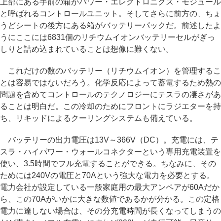
上部にある手前の箱がパワー・エレクトロニクス・モジュール
と呼ばれるコントロールユニット。そしてさらに前方の、ちょ
うどシートの後方にある箱がバッテリーパックだ。前述したよ
うにここには6831個のリチウムイオンバッテリーセルがぎっ
しりと詰め込まれていることは想像に難くない。
これだけの数のバッテリー（リチウムイオン）を管理するこ
とは容易ではないだろう。化学反応によって蓄電するため熱の
問題を含めてコントロールのテクノロジーにテスラの凄さがあ
ることは明白だ。この冷却のためにフロントにラジエターを持
ち、リキッドによるクーリングシステムも備えている。
バッテリーの出力電圧は13V～366V（DC）。充電には、テ
スラ・ハイパワー・ウォールコネクターという専用充電装置を
使い、3.5時間でフル充電することができる。ちなみに、その
ためには240Vの電圧と70Aという強大な電力を必要とする。
電力会社が設定している一般家庭用の最大アンペアが60Aだか
ら、この70Aがいかに大きな数値であるかが分かる。この定格
電力に達しない場合は、その分充電時間が長くなってしまうの