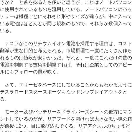
うか？ と首を捻る方も多いと思うが、これはノートパソコン
に使用されているものを流用している。ノートパソコンのバッ
テリーは機種ごとにそれぞれ形やサイズが違うが、中に入って
いる電池はほとんどが同じ規格のもので、それらが数個入って
いる。
テスラがこのリチウムイオン電池を採用する理由は、コスト
削減が主な目的と考えられる。市場原理で一度にたくさん作ら
れるものは値段が安いからだ。それと、一度にこれだけの数の
電池を制御する技術を開発すれば、それは企業としてのアピー
ルにもフォローの風が吹く。
さて、エリーゼをベースにしていることからもわかるように
テスラロードスタースポーツもミッドシップレイアウトをと
る。
モーター及びバッテリーをドライバーズシートの後方にマウ
ントしているのだが、リアフードを開ければ大きな黒い塊の箱
が前後に2つ、目に飛び込んでくる。リアアクスルのちょうど