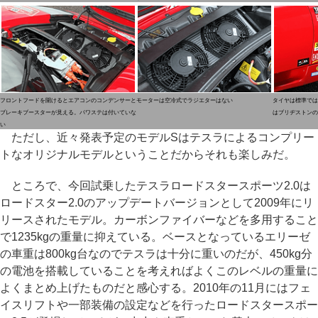
フロントフードを開けるとエアコンのコンデンサーと
モーターは空冷式でラジエターはない
タイヤは標準では
ブレーキブースターが見える。パワステは付いていな
はブリヂストンの
い
ただし、近々発表予定のモデルSはテスラによるコンプリー
トなオリジナルモデルということだからそれも楽しみだ。
ところで、今回試乗したテスラロードスタースポーツ2.0は
ロードスター2.0のアップデートバージョンとして2009年にリ
リースされたモデル。カーボンファイバーなどを多用すること
で1235kgの重量に抑えている。ベースとなっているエリーゼ
の車重は800kg台なのでテスラは十分に重いのだが、450kg分
の電池を搭載していることを考えればよくこのレベルの重量に
よくまとめ上げたものだと感心する。2010年の11月にはフェ
イスリフトや一部装備の設定などを行ったロードスタースポー