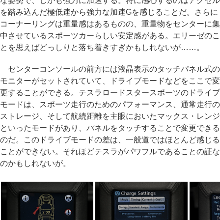
な姿勢で、しかも強力に加速する。特に感心するのはアクセル
を踏み込んだ極低速から強力な加速Gを感じることだ。さらに
コーナーリングは重量感はあるものの、重量物をセンターに集
中させているスポーツカーらしい安定感がある。エリーゼのこ
とを思えばどっしりと落ち着きすぎかもしれないが……。
センターコンソールの前方には液晶表示のタッチパネル式の
モニターがセットされていて、ドライブモードなどをここで変
更することができる。テスラロードスタースポーツのドライブ
モードは、スポーツ走行のためのパフォーマンス、通常走行の
ストレージ、そして航続距離を主眼においたマックス・レンジ
といったモードがあり、パネルをタッチすることで変更できる
のだ。このドライブモードの差は、一般道ではほとんど感じる
ことができない。それほどテスラがパワフルであることの証な
のかもしれないが。