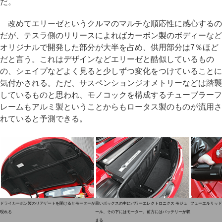
だ。
改めてエリーゼというクルマのマルチな順応性に感心するの
だが、テスラ側のリリースによればカーボン製のボディーなど
オリジナルで開発した部分が大半を占め、供用部分は7％ほど
だと言う。これはデザインなどエリーゼと酷似しているもの
の、シェイプなどよく見ると少しずつ変化をつけていることに
気付かされる。ただ、サスペンションジオメトリーなどは踏襲
しているものと思われ、モノコックを構成するチューブラーフ
レームもアルミ製ということからもロータス製のものが流用さ
れていると予測できる。
ドライカーボン製のリアゲートを開けるとモーターが
黒いボックスの中にパワーエレクトロニクス モジュ
フューエルリッド
現れる
ール、その下にはモーター、前方にはバッテリーが収
まる