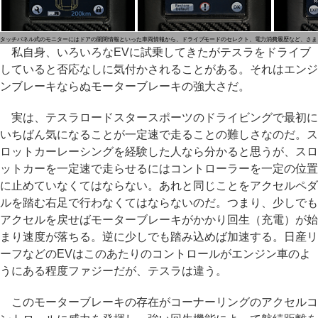
タッチパネル式のモニターにはドアの開閉情報といった車両情報から、ドライブモードのセレクト、電力消費履歴など、さま
私自身、いろいろなEVに試乗してきたがテスラをドライブ
していると否応なしに気付かされることがある。それはエンジ
ンブレーキならぬモーターブレーキの強大さだ。
実は、テスラロードスタースポーツのドライビングで最初に
いちばん気になることが一定速で走ることの難しさなのだ。ス
ロットカーレーシングを経験した人なら分かると思うが、スロ
ットカーを一定速で走らせるにはコントローラーを一定の位置
に止めていなくてはならない。あれと同じことをアクセルペダ
ルを踏む右足で行わなくてはならないのだ。つまり、少しでも
アクセルを戻せばモーターブレーキがかかり回生（充電）が始
まり速度が落ちる。逆に少しでも踏み込めば加速する。日産リ
ーフなどのEVはこのあたりのコントロールがエンジン車のよ
うにある程度ファジーだが、テスラは違う。
このモーターブレーキの存在がコーナーリングのアクセルコ