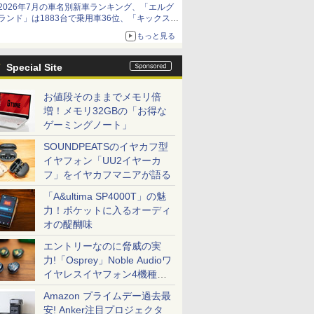
2026年7月の車名別新車ランキング、「エルグ
ランド」は1883台で乗用車36位、「キックス」
は2591台で27位に
もっと見る
Special Site
お値段そのままでメモリ倍
増！メモリ32GBの「お得な
ゲーミングノート」
SOUNDPEATSのイヤカフ型
イヤフォン「UU2イヤーカ
フ」をイヤカフマニアが語る
「A&ultima SP4000T」の魅
力！ポケットに入るオーディ
オの醍醐味
エントリーなのに脅威の実
力!「Osprey」Noble Audioワ
イヤレスイヤフォン4機種を
一気に聴く
Amazon プライムデー過去最
安! Anker注目プロジェクタ