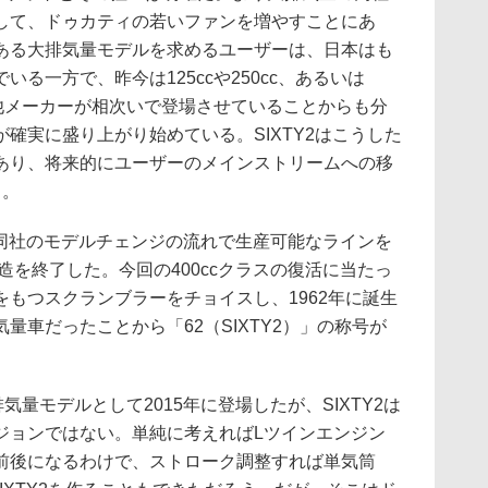
して、ドゥカティの若いファンを増やすことにあ
ある大排気量モデルを求めるユーザーは、日本はも
る一方で、昨今は125ccや250cc、あるいは
を他メーカーが相次いで登場させていることからも分
確実に盛り上がり始めている。SIXTY2はこうした
あり、将来的にユーザーのメインストリームへの移
る。
、同社のモデルチェンジの流れで生産可能なラインを
造を終了した。今回の400ccクラスの復活に当たっ
もつスクランブラーをチョイスし、1962年に誕生
量車だったことから「62（SIXTY2）」の称号が
気量モデルとして2015年に登場したが、SIXTY2は
ジョンではない。単純に考えればLツインエンジン
00cc前後になるわけで、ストローク調整すれば単気筒