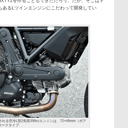
SIXTY2を作ることもできただろう。だが、そこはド
もあるLツインエンジンにこだわって開発してい
される空冷L型2気筒399ccエンジンは、72×49mm（ボア
ロークタイプ