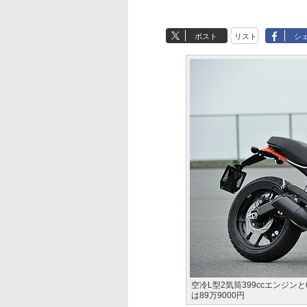
ポスト
リスト
シ
空冷L型2気筒399ccエンジン
は89万9000円