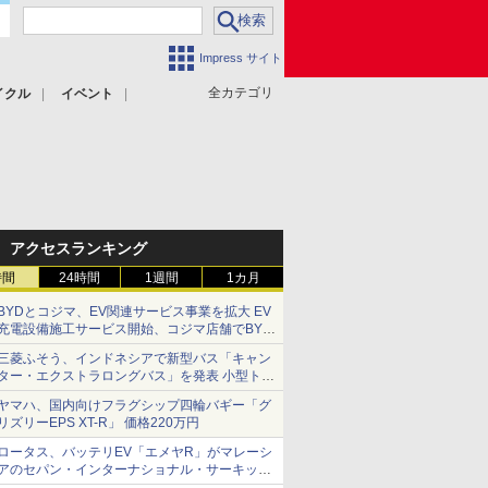
Impress サイト
全カテゴリ
イクル
イベント
アクセスランキング
時間
24時間
1週間
1カ月
BYDとコジマ、EV関連サービス事業を拡大 EV
充電設備施工サービス開始、コジマ店舗でBYD
車の展示・試乗イベントを強化
三菱ふそう、インドネシアで新型バス「キャン
ター・エクストラロングバス」を発表 小型トラ
ックベースの観光・旅客輸送向けバス
ヤマハ、国内向けフラグシップ四輪バギー「グ
リズリーEPS XT-R」 価格220万円
ロータス、バッテリEV「エメヤR」がマレーシ
アのセパン・インターナショナル・サーキット
のBEV最速タイムを樹立