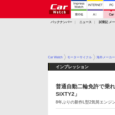
バックナンバー
ニュース
試乗記 メ
カスタム
Car Watch
モーターサイクル
海外メーカー
インプレッション
普通自動二輪免許で乗
SIXTY2」
8年ぶりの新作L型2気筒エンジ