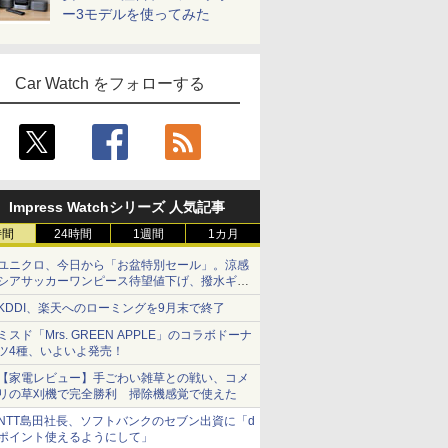
ー3モデルを使ってみた
Car Watch をフォローする
Impress Watchシリーズ 人気記事
時間
24時間
1週間
1カ月
ユニクロ、今日から「お盆特別セール」。涼感
シアサッカーワンピース待望値下げ、撥水ギア
ショーツは1990円に
KDDI、楽天へのローミングを9月末で終了
ミスド「Mrs. GREEN APPLE」のコラボドーナ
ツ4種、いよいよ発売！
【家電レビュー】手ごわい雑草との戦い、コメ
リの草刈機で完全勝利 掃除機感覚で使えた
NTT島田社長、ソフトバンクのセブン出資に「d
ポイント使えるようにして」