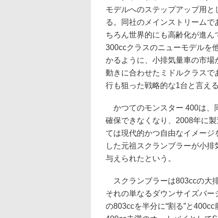
モデルへのステップアップ用と
る。同社のメインストリームで
ちろん世界的にも高齢化が進んでい
300ccクラスのニューモデル
かるように、小排気量車の市場が
動きに合わせたミドルクラスで
行も狙った戦略的な1台と言え
かつてのモンスター 400は
確保できなくなり、2008年に製
ては現代的かつ自由なイメージを
した元祖スクランブラーが小排気
与えられたという。
スクランブラーは803ccの大排
それの単なるダウンサイズバー
の803ccを半分に“割る”と4