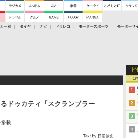
ーカー別
タイヤ
ナビ
ドラレコ
モータースポーツ
モーターサ
1
れるドゥカティ「スクランブラー
ン搭載
Text by 日沼諭史