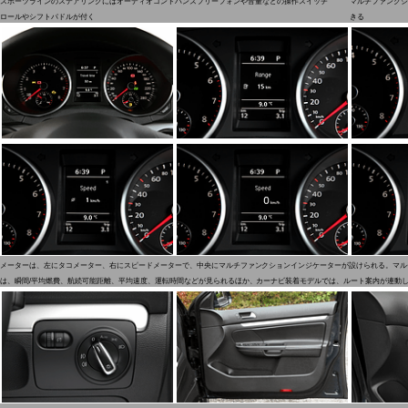
スポーツラインのステアリングにはオーディオコント
ハンズフリーフォンや音量などの操作スイッチ
マルチファンクシ
ロールやシフトパドルが付く
きる
メーターは、左にタコメーター、右にスピードメーターで、中央にマルチファンクションインジケーターが設けられる。マル
は、瞬間/平均燃費、航続可能距離、平均速度、運転時間などが見られるほか、カーナビ装着モデルでは、ルート案内が連動