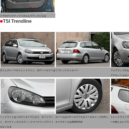
ドアのデコラティブパネルもブラックになる
■
TSI Trendline
ボトムグレードのトレンドライン。ボディーカラーはリフレックスシルバー
フォグランプがな
アクセントもない
ヘッドライトはハロゲンタイプとなり、オートライ
ホイールはスチールでフルホイールキャップが付く。
トレンドラインで
ト、ダイナミック/スタティックコーナリングライト
タイヤサイズは205/55 R16
ーの枠ともにブラ
もなくなる