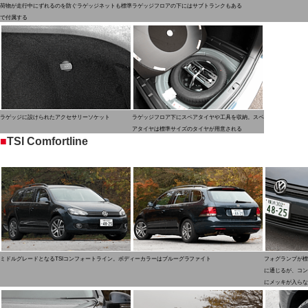
荷物が走行中にずれるのを防ぐラゲッジネットも標準
ラゲッジフロアの下にはサブトランクもある
で付属する
ラゲッジに設けられたアクセサリーソケット
ラゲッジフロア下にスペアタイヤや工具を収納。スペ
アタイヤは標準サイズのタイヤが用意される
■
TSI Comfortline
ミドルグレードとなるTSIコンフォートライン。ボディーカラーはブルーグラファイト
フォグランプが標
に通じるが、コン
にメッキが入らな