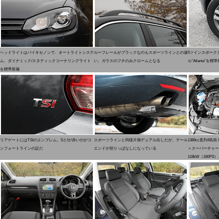
ヘッドライトはバイキセノンで、オートライトシステ
ルーフレールがブラックなのもスポーツラインとの違
5ツインスポーク
ム、ダイナミック/スタティックコーナリングライト
い。ガラスのフチのみクロームとなる
ル“Atlanta”を
を標準装備
リアゲートにはTSIのエンブレム。SとIが赤いのがコ
スポーツラインと同様片側デュアル出しだが、テール
1389cc直列4
ンフォートラインの証だ
エンドが切りっぱなしになっている
＋スーパーチャー
118kW（160PS