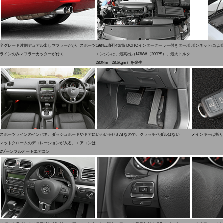
全グレード片側デュアル出しマフラーだが、スポーツ
1984cc直列4気筒 DOHCインタークーラー付きターボ
ボンネットにはボ
ラインのみマフラーカッターが付く
エンジンは、最高出力147kW（200PS）、最大トルク
280Nm（28.6kgm）を発生
スポーツラインのインパネ。ダッシュボードやドアに
いわいるセミATなので、クラッチペダルはない
メインキーは折り
マットクロームのデコレーションが入る。エアコンは
2ゾーンフルオートエアコン