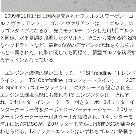
2009年11月17日に国内発売されたフォルクスワーゲン「ゴ
ルフ ヴァリアント」。ゴルフ ヴァリアントは、「ゴルフ」の
ワゴンタイプになるが、先にモデルチェンジした6代目ゴルフ
と同様、水平基調を強調したグリルと、そこから繋がる特徴的
なヘッドライトなど、最近のVWのデザインの流れをくむ意匠
へと一新された。内装に関しても同様で、新型ゴルフを踏襲す
るデザインとなっている。
エンジンと装備の違いによって、「TSI Trendline（トレンド
ライン）」「TSI Comfortline（コンフォートライン）」「2.0T
SI Sportline（スポーツライン）」の3グレードが設定される。
エンジンは環境性能にも優れるTSIエンジンを採用。それぞ
れ、1.4リッターインタークーラー付きターボ、1.4リッターイ
ンタークーラー付きターボ＋スーパーチャージャー、2.0リッ
ターインタークーラー付きターボが搭載され、1.4リッターモ
デルには7速DSGが、2.0リッターモデルには6速DSGが組み合
わせられる。1.4リッターエンジンはいずれもゴルフに搭載さ