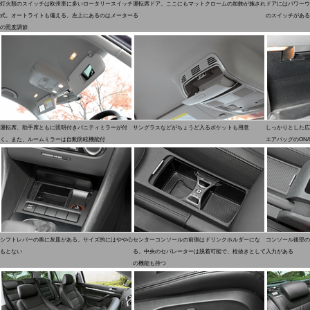
灯火類のスイッチは欧州車に多いロータリースイッチ
運転席ドア。ここにもマットクロームの加飾が施され
ドアにはパワーウ
式。オートライトも備える。左上にあるのはメーター
る
のスイッチがある
の照度調節
運転席、助手席ともに照明付きバニティミラーが付
サングラスなどがちょうど入るポケットも用意
しっかりとした広
く。また、ルームミラーは自動防眩機能付
エアバッグのON/
シフトレバーの奥に灰皿がある。サイズ的にはやや心
センターコンソールの前側はドリンクホルダーにな
コンソール後部の
もとない
る。中央のセパレーターは脱着可能で、栓抜きとして
入力がある
の機能も持つ