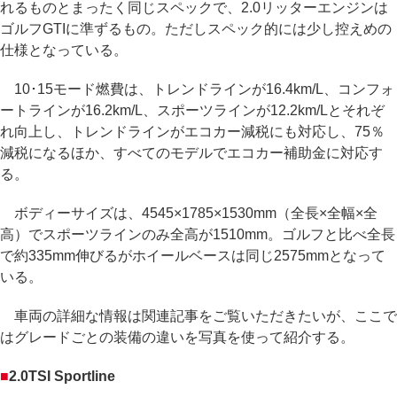
れるものとまったく同じスペックで、2.0リッターエンジンは
ゴルフGTIに準ずるもの。ただしスペック的には少し控えめの
仕様となっている。
10･15モード燃費は、トレンドラインが16.4km/L、コンフォ
ートラインが16.2km/L、スポーツラインが12.2km/Lとそれぞ
れ向上し、トレンドラインがエコカー減税にも対応し、75％
減税になるほか、すべてのモデルでエコカー補助金に対応す
る。
ボディーサイズは、4545×1785×1530mm（全長×全幅×全
高）でスポーツラインのみ全高が1510mm。ゴルフと比べ全長
で約335mm伸びるがホイールベースは同じ2575mmとなって
いる。
車両の詳細な情報は関連記事をご覧いただきたいが、ここで
はグレードごとの装備の違いを写真を使って紹介する。
■
2.0TSI Sportline