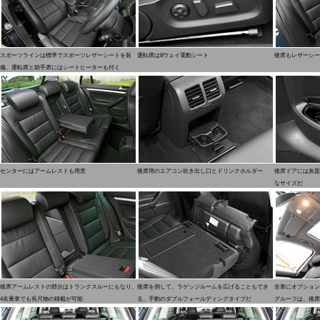
スポーツラインは標準でスポーツレザーシートを装
運転席は8ウェイ電動シート
後席もレザーシー
備。運転席と助手席にはシートヒーターも付く
センターにはアームレストも用意
後席用のエアコン吹き出し口とドリンクホルダー
後席ドアには灰皿
なサイズだ
後席アームレストの部分はトランクスルーにもなり、
後席を倒して、ラゲッジルームを広げることもでき
全車にオプション
4名乗車でも長尺物の積載が可能
る。手動のダブルフォールディングタイプだ
グルーフは、後席