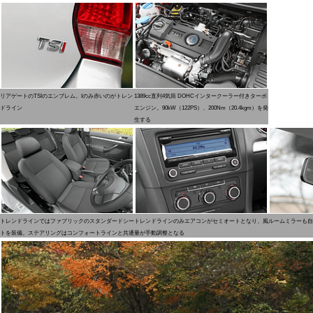
リアゲートのTSIのエンブレム。Iのみ赤いのがトレン
1389cc直列4気筒 DOHCインタークーラー付きターボ
ドライン
エンジン。90kW（122PS）、200Nm（20.4kgm）を発
生する
トレンドラインではファブリックのスタンダードシー
トレンドラインのみエアコンがセミオートとなり、風
ルームミラーも自
トを装備。ステアリングはコンフォートラインと共通
量が手動調整となる