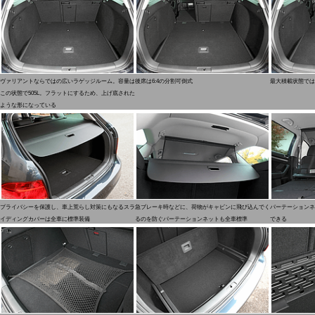
ヴァリアントならではの広いラゲッジルーム。容量は
後席は6:4の分割可倒式
最大積載状態では
この状態で505L。フラットにするため、上げ底された
ような形になっている
プライバシーを保護し、車上荒らし対策にもなるスラ
急ブレーキ時などに、荷物がキャビンに飛び込んでく
パーテーションネ
イディングカバーは全車に標準装備
るのを防ぐパーテーションネットも全車標準
できる