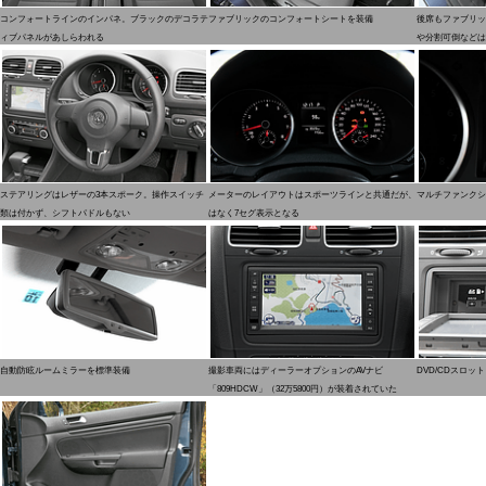
コンフォートラインのインパネ。ブラックのデコラテ
ファブリックのコンフォートシートを装備
後席もファブリッ
ィブパネルがあしらわれる
や分割可倒などは
ステアリングはレザーの3本スポーク。操作スイッチ
メーターのレイアウトはスポーツラインと共通だが、マルチファンクシ
類は付かず、シフトパドルもない
はなく7セグ表示となる
自動防眩ルームミラーを標準装備
撮影車両にはディーラーオプションのAVナビ
DVD/CDスロッ
「809HDCW」（32万5800円）が装着されていた