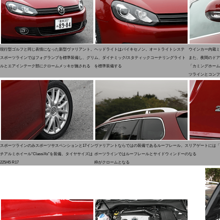
現行型ゴルフと同じ表情になった新型ヴァリアント。
ヘッドライトはバイキセノン。オートライトシステ
ウインカー内蔵ミ
スポーツラインではフォグランプを標準装備し、グリ
ム、ダイナミック/スタティックコーナリングライト
また、夜間のドア
ルとエアインテーク部にクロームメッキが施される
を標準装備する
「カミングホーム
ツラインとコンフ
スポーツラインのみスポーツサスペンションと17イン
ヴァリアントならではの装備であるルーフレール。ス
リアゲートには「2
チアルミホイール“ClassiXs”を装備。タイヤサイズは
ポーツラインではルーフレールとサイドウィンドーの
なる
225/45 R17
枠がクロームとなる