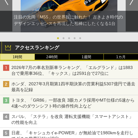
注目の光岡「M55」の世界観に触れた！ 古きよき時代の
デザインエッセンスを再現した相棒にしたくなる1台
●
●
●
●
●
アクセスランキング
1時間
24時間
1週間
1カ月
2026年7月の車名別新車ランキング、「エルグランド」は1883
台で乗用車36位、「キックス」は2591台で27位に
ホンダ、2027年3月期第1四半期決算の営業利益5307億円で過去
最高を記録
トヨタ、「GR86」一部改良 3眼カメラ採用やMT仕様の5速から
4速へのダウンシフト時の操作性向上など
スバル、「ステラ」を改良 運転支援機能「スマートアシスト」
の性能を向上
日産、「キャシュカイe-POWER」が無給油で1980kmを走行し