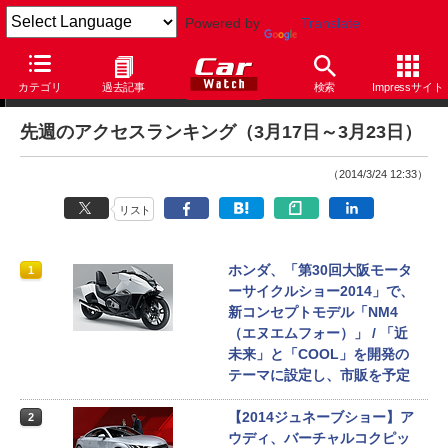
Powered by
Translate
アクセスランキング
カテゴリ
過去記事
検索
Impressサイト
先週のアクセスランキング（3月17日～3月23日）
（2014/3/24 12:33）
リスト
ホンダ、「第30回大阪モータ
1
ーサイクルショー2014」で、
新コンセプトモデル「NM4
（エヌエムフォー）」 / 「近
未来」と「COOL」を開発の
テーマに設定し、市販を予定
【2014ジュネーブショー】ア
2
ウディ、バーチャルコクピッ