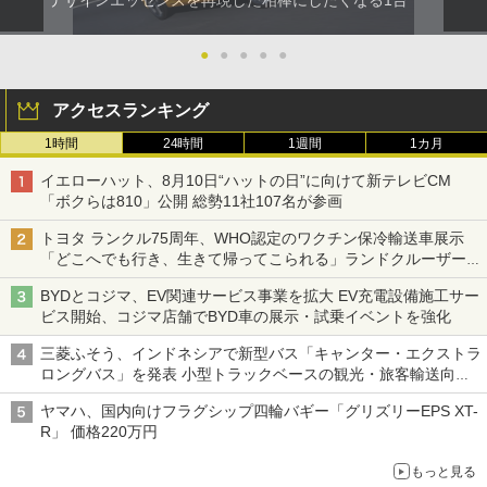
デザインエッセンスを再現した相棒にしたくなる1台
●
●
●
●
●
アクセスランキング
1時間
24時間
1週間
1カ月
イエローハット、8月10日“ハットの日”に向けて新テレビCM
「ボクらは810」公開 総勢11社107名が参画
トヨタ ランクル75周年、WHO認定のワクチン保冷輸送車展示
「どこへでも行き、生きて帰ってこられる」ランドクルーザーで
命をつなぐ
BYDとコジマ、EV関連サービス事業を拡大 EV充電設備施工サー
ビス開始、コジマ店舗でBYD車の展示・試乗イベントを強化
三菱ふそう、インドネシアで新型バス「キャンター・エクストラ
ロングバス」を発表 小型トラックベースの観光・旅客輸送向け
バス
ヤマハ、国内向けフラグシップ四輪バギー「グリズリーEPS XT-
R」 価格220万円
もっと見る