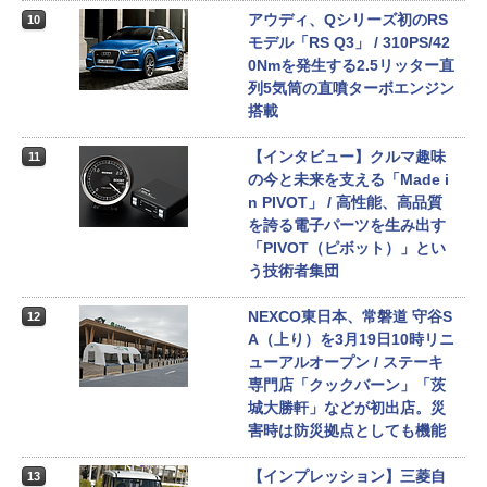
アウディ、Qシリーズ初のRS
10
モデル「RS Q3」 / 310PS/42
0Nmを発生する2.5リッター直
列5気筒の直噴ターボエンジン
搭載
【インタビュー】クルマ趣味
11
の今と未来を支える「Made i
n PIVOT」 / 高性能、高品質
を誇る電子パーツを生み出す
「PIVOT（ピボット）」とい
う技術者集団
NEXCO東日本、常磐道 守谷S
12
A（上り）を3月19日10時リニ
ューアルオープン / ステーキ
専門店「クックバーン」「茨
城大勝軒」などが初出店。災
害時は防災拠点としても機能
【インプレッション】三菱自
13