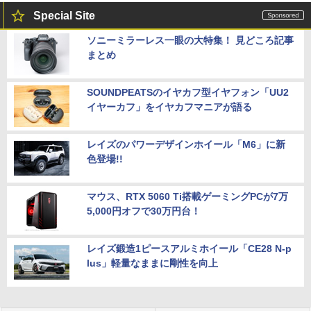
Special Site
ソニーミラーレス一眼の大特集！ 見どころ記事
まとめ
SOUNDPEATSのイヤカフ型イヤフォン「UU2
イヤーカフ」をイヤカフマニアが語る
レイズのパワーデザインホイール「M6」に新
色登場!!
マウス、RTX 5060 Ti搭載ゲーミングPCが7万
5,000円オフで30万円台！
レイズ鍛造1ピースアルミホイール「CE28 N-p
lus」軽量なままに剛性を向上