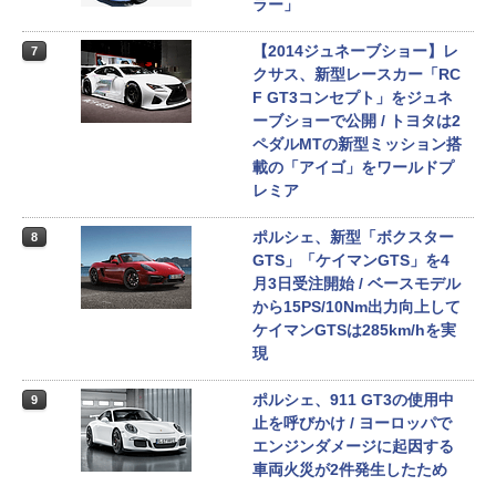
ラー」
【2014ジュネーブショー】レ
7
クサス、新型レースカー「RC
F GT3コンセプト」をジュネ
ーブショーで公開 / トヨタは2
ペダルMTの新型ミッション搭
載の「アイゴ」をワールドプ
レミア
ポルシェ、新型「ボクスター
8
GTS」「ケイマンGTS」を4
月3日受注開始 / ベースモデル
から15PS/10Nm出力向上して
ケイマンGTSは285km/hを実
現
ポルシェ、911 GT3の使用中
9
止を呼びかけ / ヨーロッパで
エンジンダメージに起因する
車両火災が2件発生したため