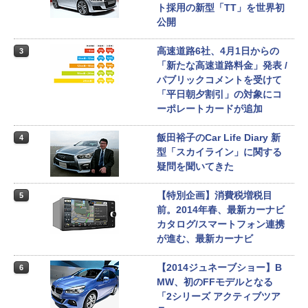
ト採用の新型「TT」を世界初
公開
高速道路6社、4月1日からの
3
「新たな高速道路料金」発表 /
パブリックコメントを受けて
「平日朝夕割引」の対象にコ
ーポレートカードが追加
飯田裕子のCar Life Diary 新
4
型「スカイライン」に関する
疑問を聞いてきた
【特別企画】消費税増税目
5
前。2014年春、最新カーナビ
カタログ/スマートフォン連携
が進む、最新カーナビ
【2014ジュネーブショー】B
6
MW、初のFFモデルとなる
「2シリーズ アクティブツア