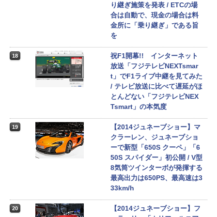
り継ぎ施策を発表 / ETCの場
合は自動で、現金の場合は料
金所に「乗り継ぎ」である旨
を
祝F1開幕!! インターネット
18
放送「フジテレビNEXTsmar
t」でF1ライブ中継を見てみた
/ テレビ放送に比べて遅延がほ
とんどない「フジテレビNEX
Tsmart」の本気度
【2014ジュネーブショー】マ
19
クラーレン、ジュネーブショ
ーで新型「650S クーペ」「6
50S スパイダー」初公開 / V型
8気筒ツインターボが発揮する
最高出力は650PS、最高速は3
33km/h
【2014ジュネーブショー】フ
20