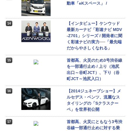
動車「eKスペース」 /
【インタビュー】ケンウッド
14
最新カーナビ「彩速ナビ MDV
-Z701」シリーズ / 開発者に聞
く彩速ナビの実力──「最先端
だからやさしくなれる」
首都高、火災のため3号渋谷線
15
を一部通行止め / 上り（池尻
出口～谷町JCT）、下り（谷
町JCT～池尻入口）
【2014ジュネーブショー】メ
16
ルセデス・ベンツ、流麗なス
タイリングの「Sクラスクー
ペ」を世界初公開
首都高、火災にともなう3号渋
17
谷線一部通行止めに対する乗