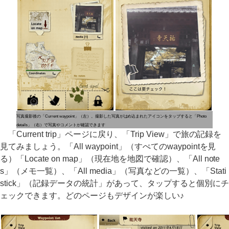
写真撮影後の「Current waypoint」（左）。撮影した写真がはめ込まれたアイコンをタップすると「Photo
details」（右）で写真やコメントが確認できます
「Current trip」ページに戻り、「Trip View」で旅の記録を
見てみましょう。「All waypoint」（すぺてのwaypointを見
る）「Locate on map」（現在地を地図で確認）、「All note
s」（メモ一覧）、「All media」（写真などの一覧）、「Stati
stick」（記録データの統計」があって、タップすると個別にチ
ェックできます。どのページもデザインが楽しい♪