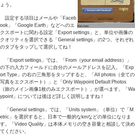
ょう。
設定する項目はメールや「Faceb
ook」「Google Earth」などへのエ
Main menu
クスポートに関わる設定「Export settings」と、単位や画像の
クオリティを選択できる「General settings」の2つ。それぞれ
のタブをタップして選択してね！
「Export settings」では、「From（your email address）」
の下の入力フィールドに自分のメールアドレスを記入。「Exp
ort Type」の右の三角形をタップすると、「All photos（全ての
写真をエクスポート）」と「Only Waypoint Default Photos
（旅のメイン画像1枚のみエクスポート）」が選べます。「Wa
ypoint」については後ほど詳しく説明しますね！
「General settings」では、「Units system」（単位）で「M
etric」を選択すると、日本で一般的なkmなどの単位になりま
す。「Video Quality」は本体メモリの空き容量と相談して決め
てください。