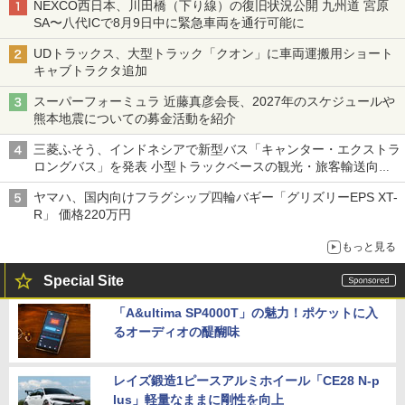
NEXCO西日本、川田橋（下り線）の復旧状況公開 九州道 宮原
SA〜八代ICで8月9日中に緊急車両を通行可能に
UDトラックス、大型トラック「クオン」に車両運搬用ショート
キャブトラクタ追加
スーパーフォーミュラ 近藤真彦会長、2027年のスケジュールや
熊本地震についての募金活動を紹介
三菱ふそう、インドネシアで新型バス「キャンター・エクストラ
ロングバス」を発表 小型トラックベースの観光・旅客輸送向け
バス
ヤマハ、国内向けフラグシップ四輪バギー「グリズリーEPS XT-
R」 価格220万円
もっと見る
Special Site
「A&ultima SP4000T」の魅力！ポケットに入
るオーディオの醍醐味
レイズ鍛造1ピースアルミホイール「CE28 N-p
lus」軽量なままに剛性を向上