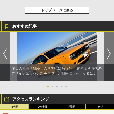
トップページに戻る
おすすめ記事
注目の光岡「M55」の世界観に触れた！ 古きよき時代の
デザインエッセンスを再現した相棒にしたくなる1台
●
●
●
●
●
アクセスランキング
1時間
24時間
1週間
1カ月