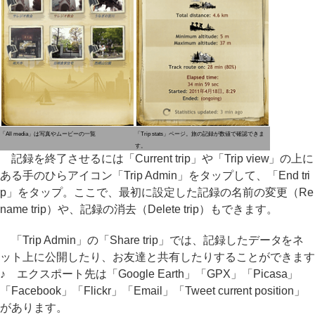
「All media」は写真やムービーの一覧
「Trip stats」ページ。旅の記録が数値で確認できま
す。
記録を終了させるには「Current trip」や「Trip view」の上に
ある手のひらアイコン「Trip Admin」をタップして、「End tri
p」をタップ。ここで、最初に設定した記録の名前の変更（Re
name trip）や、記録の消去（Delete trip）もできます。
「Trip Admin」の「Share trip」では、記録したデータをネ
ット上に公開したり、お友達と共有したりすることができます
♪ エクスポート先は「Google Earth」「GPX」「Picasa」
「Facebook」「Flickr」「Email」「Tweet current position」
があります。