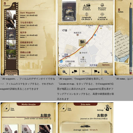
「All waypoint」。フィルムのデザインがイイですね
「All waypoint」でwaypoitの詳細を表示して、
「All notes」
～♪ フィルムのコマをタップすると、それぞれの
「Locate on map」をタップすると、そのwaypointの位
waypoitの詳細を見ることができます
置が地図上に表示されます。waypointの位置を表すフ
ラッグアイコンをタップすると、高度や緯度経度が表
示されます