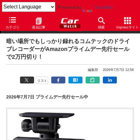
Powered by
Translate
【セール情報】本日のPICK UP
カテゴリ
過去記事
検索
Impressサイト
暗い場所でもしっかり録れるコムテックのドライ
ブレコーダーがAmazonプライムデー先行セール
で2万円切り！
編集部
2026年7月7日 12:56
リスト
2026年7月7日 プライムデー先行セール中