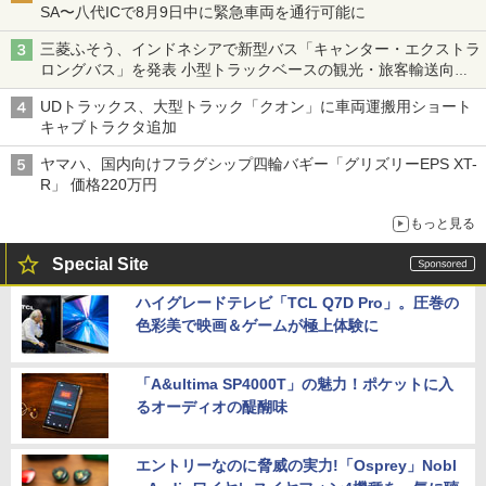
SA〜八代ICで8月9日中に緊急車両を通行可能に
三菱ふそう、インドネシアで新型バス「キャンター・エクストラ
ロングバス」を発表 小型トラックベースの観光・旅客輸送向け
バス
UDトラックス、大型トラック「クオン」に車両運搬用ショート
キャブトラクタ追加
ヤマハ、国内向けフラグシップ四輪バギー「グリズリーEPS XT-
R」 価格220万円
もっと見る
Special Site
ハイグレードテレビ「TCL Q7D Pro」。圧巻の
色彩美で映画＆ゲームが極上体験に
「A&ultima SP4000T」の魅力！ポケットに入
るオーディオの醍醐味
エントリーなのに脅威の実力!「Osprey」Nobl