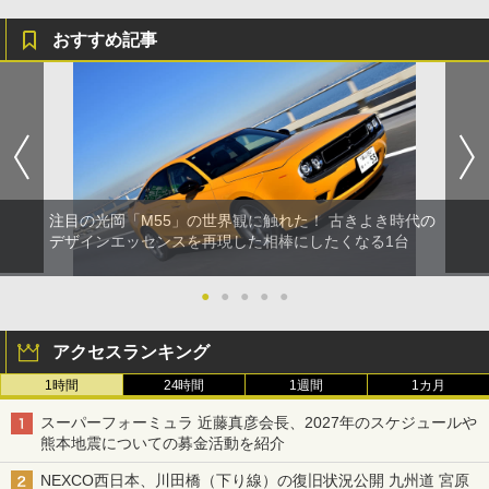
おすすめ記事
注目の光岡「M55」の世界観に触れた！ 古きよき時代の
デザインエッセンスを再現した相棒にしたくなる1台
●
●
●
●
●
アクセスランキング
1時間
24時間
1週間
1カ月
スーパーフォーミュラ 近藤真彦会長、2027年のスケジュールや
熊本地震についての募金活動を紹介
NEXCO西日本、川田橋（下り線）の復旧状況公開 九州道 宮原