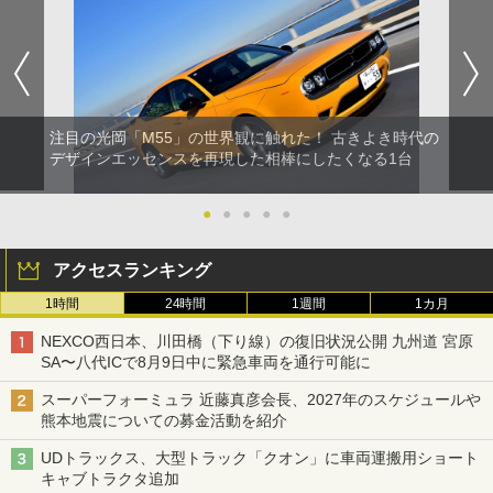
注目の光岡「M55」の世界観に触れた！ 古きよき時代の
デザインエッセンスを再現した相棒にしたくなる1台
●
●
●
●
●
アクセスランキング
1時間
24時間
1週間
1カ月
NEXCO西日本、川田橋（下り線）の復旧状況公開 九州道 宮原
SA〜八代ICで8月9日中に緊急車両を通行可能に
スーパーフォーミュラ 近藤真彦会長、2027年のスケジュールや
熊本地震についての募金活動を紹介
UDトラックス、大型トラック「クオン」に車両運搬用ショート
キャブトラクタ追加