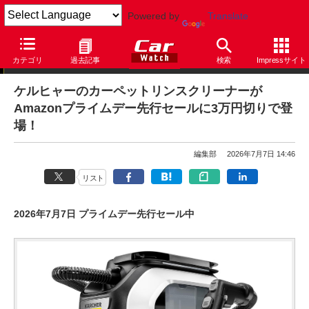
Powered by
Translate
【セール情報】本日のPICK UP
カテゴリ
過去記事
検索
Impressサイト
ケルヒャーのカーペットリンスクリーナーが
Amazonプライムデー先行セールに3万円切りで登
場！
編集部
2026年7月7日 14:46
リスト
2026年7月7日 プライムデー先行セール中