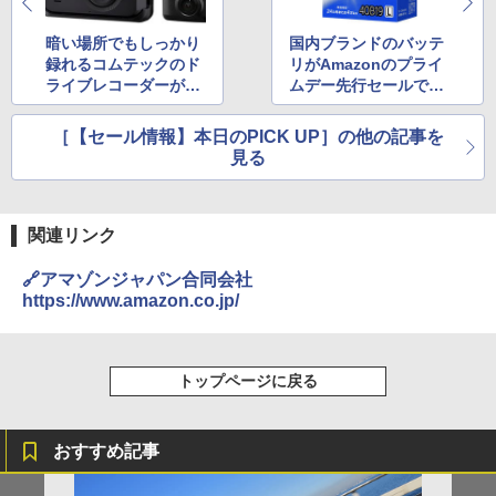
暗い場所でもしっかり
国内ブランドのバッテ
録れるコムテックのド
リがAmazonのプライ
ライブレコーダーがA
ムデー先行セールで40
mazonプライムデー先
00円未満に！
行セールで2万円切
［【セール情報】本日のPICK UP］の他の記事を
り！
見る
関連リンク
🔗アマゾンジャパン合同会社
https://www.amazon.co.jp/
トップページに戻る
おすすめ記事