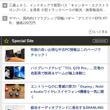
三菱ふそう、インドネシアで新型バス「キャンター・エクストラ
ロングバス」を発表 小型トラックベースの観光・旅客輸送向け
バス
ヤマハ、国内向けフラグシップ四輪バギー「グリズリーEPS XT-
R」 価格220万円
もっと見る
Special Site
性能の良いお得な中古PC情報はこのページで
チェック！
ハイグレードテレビ「TCL Q7D Pro」。圧巻の
色彩美で映画＆ゲームが極上体験に
エントリーなのに脅威の実力!「Osprey」Nobl
e Audioワイヤレスイヤフォン4機種を一気に聴
く
総合オーディオブランドに進化するSHANLING