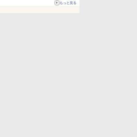
化、Windows 10/11、「Chrome」も走り回
もっと見る
る。復活記念で2026年末まで500円