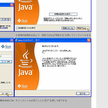
4.使用許諾契約を読んで、同意できれば"同意する"を押してインストールする
の動作自体にGo
6.インストールが完了したら"完了"を押して終了する