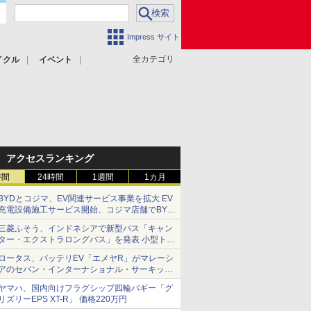
Impress サイト
全カテゴリ
イクル
イベント
アクセスランキング
時間
24時間
1週間
1カ月
BYDとコジマ、EV関連サービス事業を拡大 EV
充電設備施工サービス開始、コジマ店舗でBYD
車の展示・試乗イベントを強化
三菱ふそう、インドネシアで新型バス「キャン
ター・エクストラロングバス」を発表 小型トラ
ックベースの観光・旅客輸送向けバス
ロータス、バッテリEV「エメヤR」がマレーシ
アのセパン・インターナショナル・サーキット
のBEV最速タイムを樹立
ヤマハ、国内向けフラグシップ四輪バギー「グ
リズリーEPS XT-R」 価格220万円