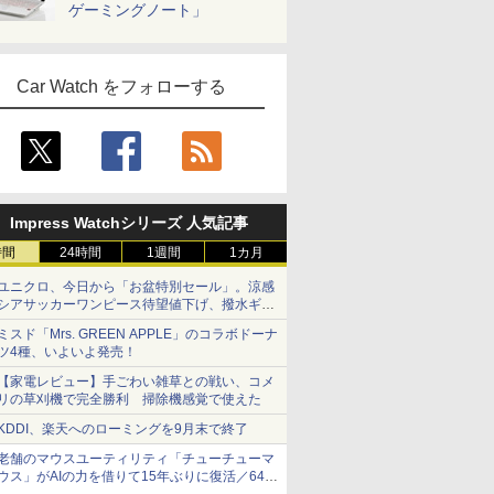
ゲーミングノート」
Car Watch をフォローする
Impress Watchシリーズ 人気記事
時間
24時間
1週間
1カ月
ユニクロ、今日から「お盆特別セール」。涼感
シアサッカーワンピース待望値下げ、撥水ギア
ショーツは1990円に
ミスド「Mrs. GREEN APPLE」のコラボドーナ
ツ4種、いよいよ発売！
【家電レビュー】手ごわい雑草との戦い、コメ
リの草刈機で完全勝利 掃除機感覚で使えた
KDDI、楽天へのローミングを9月末で終了
老舗のマウスユーティリティ「チューチューマ
ウス」がAIの力を借りて15年ぶりに復活／64bit