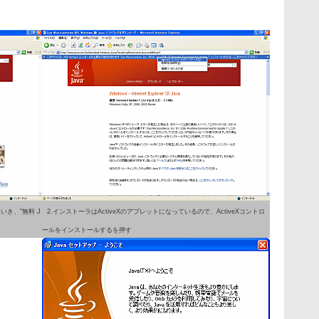
いき、"無料 J
2.インストーラはActiveXのアプレットになっているので、ActiveXコントロ
ールをインストールするを押す