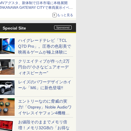
MVアグスタ、新体制で日本市場に本格展開
TAKANAWA GATEWAY CITYで車両展示イベン
ト開催
もっと見る
Special Site
ハイグレードテレビ「TCL
Q7D Pro」。圧巻の色彩美で
映画＆ゲームが極上体験に
クリエイティブが作った2万
円台の“小さなピュアオーデ
ィオスピーカー”
レイズのパワーデザインホイ
ール「M6」に新色登場!!
エントリーなのに脅威の実
力!「Osprey」Noble Audioワ
イヤレスイヤフォン4機種を
一気に聴く
お値段そのままでメモリ倍
増！メモリ32GBの「お得な