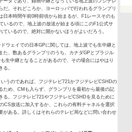
データであり、録画中継となっている地上波のフジテレ
らだ。それどころか、ヨーロッパで行われるグランプリ
は日本時間午前0時前頃から始まるが、F1レースそのも
しているので、地上波の放送が始まる頃にこのF1公式サ
れているので、絶対に開かないほうがよいだろう。
ドウェイでの日本GPに関しては、地上波でも生中継と
また、数あるグランプリのうち、カナダGPとブラジル
でも生中継となることがあるので、その場合にはやはり
きる。
うのであれば、フジテレビ721かフジテレビCSHDの
るため、CMも入らず、グランプリを最初から最後の記
る。フジテレビ721やフジテレビCSHDを見るために
!などのCS放送に加入するか、これらの有料チャネルを選択
要がある。詳しくはそれらのテレビ局などに問い合わせ