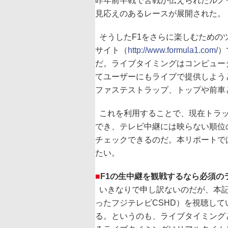
昨年前半戦で苦戦が伝えられたルノ
見応えのあるレースが展開された。
そうしたF1をさらに楽しむための
サイト（
http://www.formula1.com/
）
だ。ライブタイミングはコンピュー
てユーザーにもライブで提供しよう
ファステストラップ、トップや前車
これを利用することで、現在トラッ
でき、テレビ中継には映らない順位
チェックできるのだ。本リポートで
たい。
■
F1の生中継を観戦するなら必須の
いきなりで申し訳ないのだが、本記
ったフジテレビCSHD）を視聴して
る。というのも、ライブタイミング