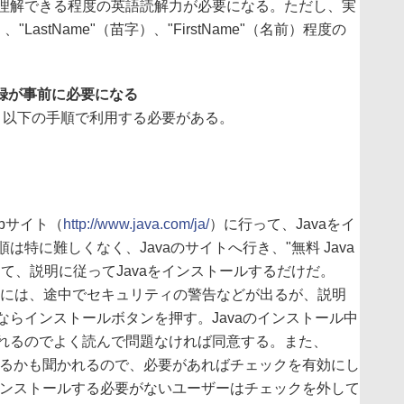
理解できる程度の英語読解力が必要になる。ただし、実
"LastName"（苗字）、"FirstName"（名前）程度の
登録が事前に必要になる
以下の手順で利用する必要がある。
bサイト（
http://www.java.com/ja/
）に行って、Javaをイ
特に難しくなく、Javaのサイトへ行き、"無料 Java
て、説明に従ってJavaをインストールするだけだ。
している場合には、途中でセキュリティの警告などが出るが、説明
らインストールボタンを押す。Javaのインストール中
れるのでよく読んで問題なければ同意する。また、
ルするかも聞かれるので、必要があればチェックを有効にし
をインストールする必要がないユーザーはチェックを外して