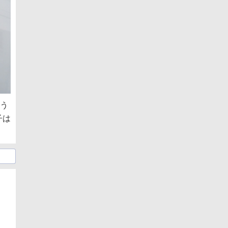
そう
子は
日