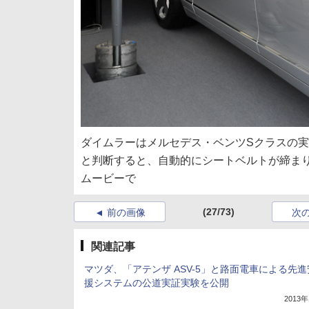
ダイムラーはメルセデス・ベンツSクラスの
と判断すると、自動的にシートベルトが締ま
ムービーで
(27/73)
前の画像
次
関連記事
マツダ、「アテンザ ASV-5」と路面電車による先
援システムの公道実証実験を公開
2013