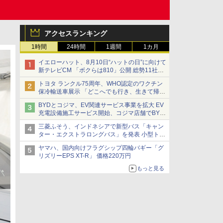
アクセスランキング
1時間
24時間
1週間
1カ月
イエローハット、8月10日“ハットの日”に向けて
新テレビCM 「ボクらは810」公開 総勢11社
107名が参画
トヨタ ランクル75周年、WHO認定のワクチン
保冷輸送車展示 「どこへでも行き、生きて帰っ
てこられる」ランドクルーザーで命をつなぐ
BYDとコジマ、EV関連サービス事業を拡大 EV
充電設備施工サービス開始、コジマ店舗でBYD
車の展示・試乗イベントを強化
三菱ふそう、インドネシアで新型バス「キャン
ター・エクストラロングバス」を発表 小型トラ
ックベースの観光・旅客輸送向けバス
ヤマハ、国内向けフラグシップ四輪バギー「グ
リズリーEPS XT-R」 価格220万円
もっと見る