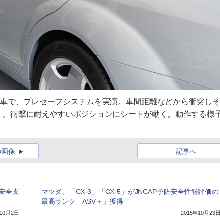
実車で、プレセーフシステムを実演。車間距離などから衝突し
り、衝撃に耐えやすいポジションにシートが動く。動作する様
の画像
記事へ
進安全支
マツダ、「CX-3」「CX-5」がJNCAP予防安全性能評価の
最高ランク「ASV＋」獲得
年10月2日
2015年10月23