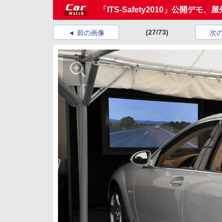
「ITS-Safety2010」公開デモ
(27/73)
前の画像
次