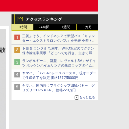
アクセスランキング
1時間
24時間
1週間
1カ月
三菱ふそう、インドネシアで新型バス「キャン
ター・エクストラロングバス」を発表 小型トラ
ックベースの観光・旅客輸送向けバス
トヨタ ランクル75周年、WHO認定のワクチン
保冷輸送車展示 「どこへでも行き、生きて帰っ
てこられる」ランドクルーザーで命をつなぐ
ランボルギーニ、新型「レヴェルトSV」がドイ
ツ ホッケンハイムリンクの最速ラップタイムを
記録
ヤマハ、「YZF-R6レースベース車」現オーダー
で生産終了を決定 価格137万5000円
ヤマハ、国内向けフラグシップ四輪バギー「グ
リズリーEPS XT-R」 価格220万円
もっと見る