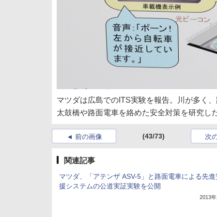
マツダは広島でのITS実験を報告。川が多く
太鼓橋や路面電車を絡めた安全対策を研究し
(43/73)
前の画像
次
関連記事
マツダ、「アテンザ ASV-5」と路面電車による先
援システムの公道実証実験を公開
2013