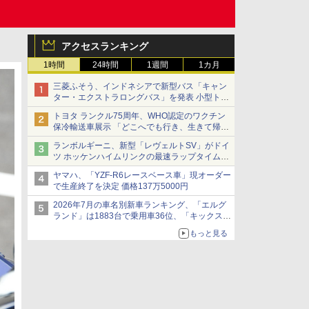
アクセスランキング
1時間
24時間
1週間
1カ月
三菱ふそう、インドネシアで新型バス「キャン
ター・エクストラロングバス」を発表 小型トラ
ックベースの観光・旅客輸送向けバス
トヨタ ランクル75周年、WHO認定のワクチン
保冷輸送車展示 「どこへでも行き、生きて帰っ
てこられる」ランドクルーザーで命をつなぐ
ランボルギーニ、新型「レヴェルトSV」がドイ
ツ ホッケンハイムリンクの最速ラップタイムを
記録
ヤマハ、「YZF-R6レースベース車」現オーダー
で生産終了を決定 価格137万5000円
2026年7月の車名別新車ランキング、「エルグ
ランド」は1883台で乗用車36位、「キックス」
は2591台で27位に
もっと見る