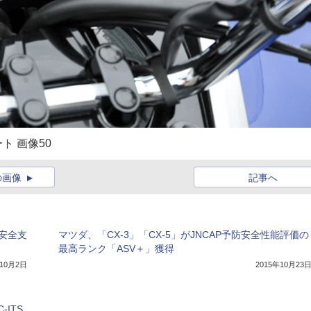
ート 画像50
の画像
記事へ
進安全支
マツダ、「CX-3」「CX-5」がJNCAP予防安全性能評価の
最高ランク「ASV＋」獲得
年10月2日
2015年10月23
-ITS