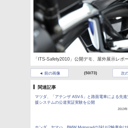
「ITS-Safety2010」公開デモ、屋外展示レポ
(50/73)
前の画像
次
関連記事
マツダ、「アテンザ ASV-5」と路面電車による先
援システムの公道実証実験を公開
2013
ホンダ、ヤマハ、BMW Motorradの3社が2輪車向けC