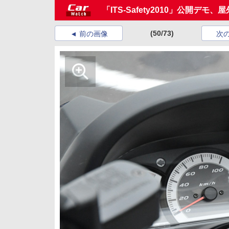
「ITS-Safety2010」公開デモ
(50/73)
前の画像
次