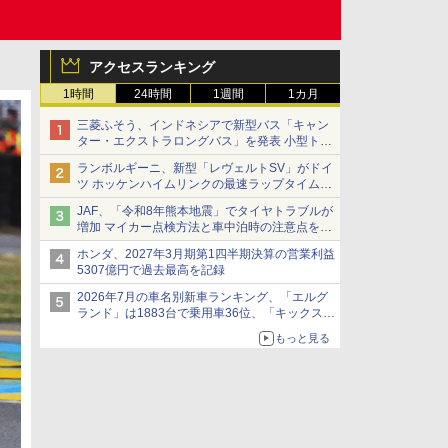
アクセスランキング
1時間
24時間
1週間
1カ月
三菱ふそう、インドネシアで新型バス「キャン
ター・エクストラロングバス」を発表 小型トラ
ックベースの観光・旅客輸送向けバス
ランボルギーニ、新型「レヴェルトSV」がドイ
ツ ホッケンハイムリンクの最速ラップタイムを
記録
JAF、「令和8年熊本地震」でタイヤトラブルが
増加 マイカー点検方法と車中泊時の注意点を呼
びかけ
ホンダ、2027年3月期第1四半期決算の営業利益
5307億円で過去最高を記録
2026年7月の車名別新車ランキング、「エルグ
ランド」は1883台で乗用車36位、「キックス」
は2591台で27位に
もっと見る