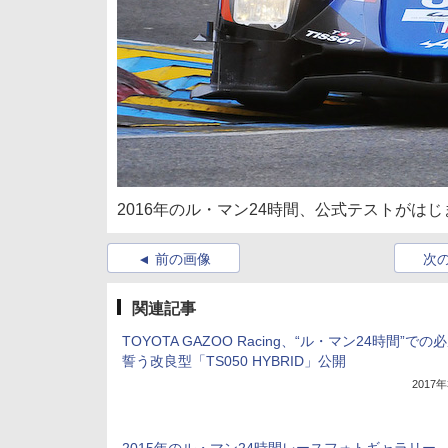
2016年のル・マン24時間、公式テストがはじま
前の画像
次
関連記事
TOYOTA GAZOO Racing、“ル・マン24時間”での
誓う改良型「TS050 HYBRID」公開
2017