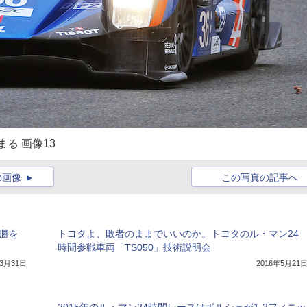
る 画像13
の画像
この写真の記事へ
必勝を
トヨタよ、敗者のままでいいのか。トヨタのル・マン24
時間参戦車両「TS050」技術説明会
年3月31日
2016年5月21