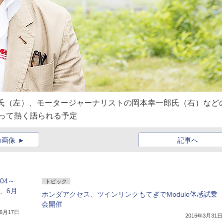
圭市氏（左）、モータージャーナリストの岡本幸一郎氏（右）など
たって熱く語られる予定
の画像
記事へ
＃04～
トピック
、6月
ホンダアクセス、ツインリンクもてぎでModulo体感試乗
会開催
年6月17日
2016年3月31