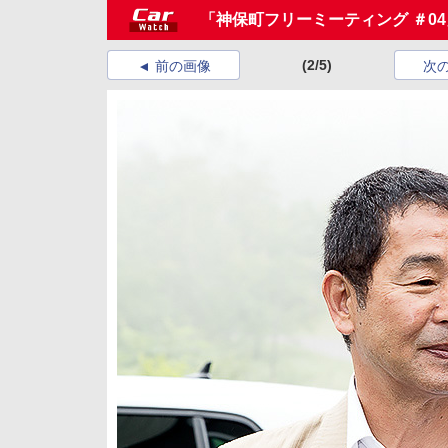
「神保町フリーミーティング ＃04」
(2/5)
前の画像
次