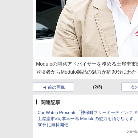
Moduloの開発アドバイザーを務める土屋
登壇者からModulo製品の魅力が約90分にわ
(2/5)
前の画像
次
関連記事
Car Watch Presents「神保町フリーミーティング 
土屋圭市×岡本幸一郎 Moduloの魅力を語り尽くす」
30日に無料開催
2016