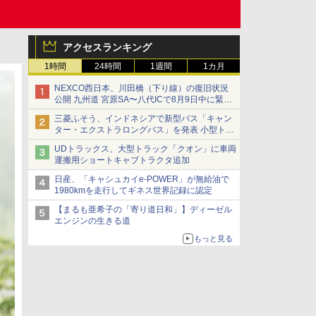
アクセスランキング
1時間
24時間
1週間
1カ月
NEXCO西日本、川田橋（下り線）の復旧状況
公開 九州道 宮原SA〜八代ICで8月9日中に緊急
車両を通行可能に
三菱ふそう、インドネシアで新型バス「キャン
ター・エクストラロングバス」を発表 小型トラ
ックベースの観光・旅客輸送向けバス
UDトラックス、大型トラック「クオン」に車両
運搬用ショートキャブトラクタ追加
日産、「キャシュカイe-POWER」が無給油で
1980kmを走行してギネス世界記録に認定
【まるも亜希子の「寄り道日和」】ディーゼル
エンジンの生きる道
もっと見る