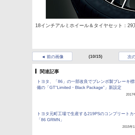
18インチアルミホイール＆タイヤセット：29万
(10/15)
前の画像
次
関連記事
トヨタ、「86」の一部改良でブレンボ製ブレーキ標
備の「GT“Limited・Black Package”」新設定
201
トヨタ元町工場で生産する219PSのコンプリートカ
「86 GRMN」
2015年