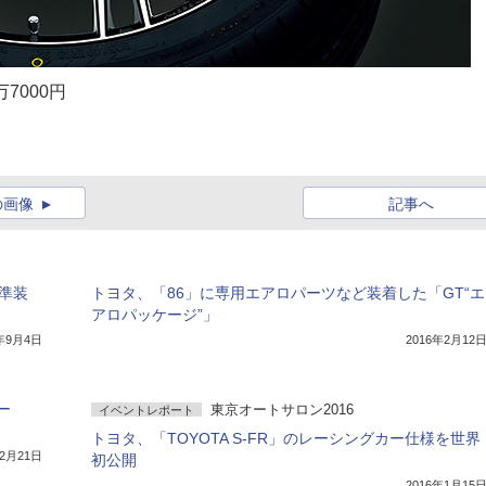
7000円
の画像
記事へ
準装
トヨタ、「86」に専用エアロパーツなど装着した「GT“エ
アロパッケージ”」
7年9月4日
2016年2月12
ー
東京オートサロン2016
イベントレポート
トヨタ、「TOYOTA S-FR」のレーシングカー仕様を世界
12月21日
初公開
2016年1月15