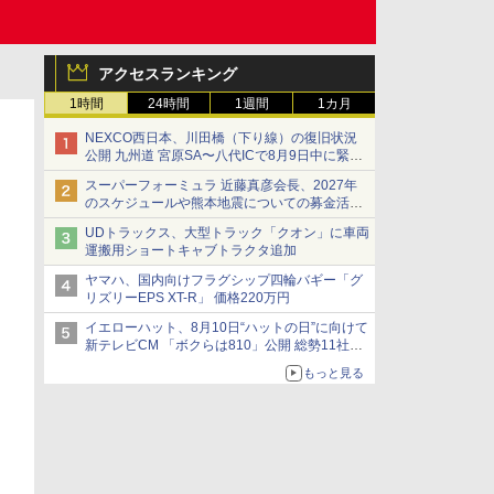
アクセスランキング
1時間
24時間
1週間
1カ月
NEXCO西日本、川田橋（下り線）の復旧状況
公開 九州道 宮原SA〜八代ICで8月9日中に緊急
車両を通行可能に
スーパーフォーミュラ 近藤真彦会長、2027年
のスケジュールや熊本地震についての募金活動
を紹介
UDトラックス、大型トラック「クオン」に車両
運搬用ショートキャブトラクタ追加
ヤマハ、国内向けフラグシップ四輪バギー「グ
リズリーEPS XT-R」 価格220万円
イエローハット、8月10日“ハットの日”に向けて
新テレビCM 「ボクらは810」公開 総勢11社
107名が参画
もっと見る