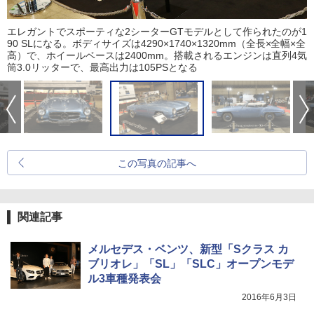
エレガントでスポーティな2シーターGTモデルとして作られたのが1
90 SLになる。ボディサイズは4290×1740×1320mm（全長×全幅×全
高）で、ホイールベースは2400mm。搭載されるエンジンは直列4気
筒3.0リッターで、最高出力は105PSとなる
この写真の記事へ
関連記事
メルセデス・ベンツ、新型「Sクラス カ
ブリオレ」「SL」「SLC」オープンモデ
ル3車種発表会
2016年6月3日