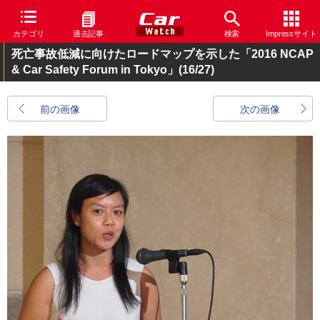
カテゴリ
過去記事
検索
Impressサイト
死亡事故低減に向けたロードマップを示した「2016 NCAP
& Car Safety Forum in Tokyo」
(16/27)
前の画像
次の画像