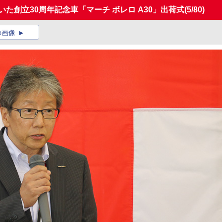
いた創立30周年記念車「マーチ ボレロ A30」出荷式
(5/80)
の画像