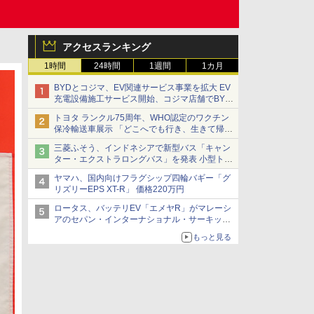
アクセスランキング
1時間
24時間
1週間
1カ月
BYDとコジマ、EV関連サービス事業を拡大 EV
充電設備施工サービス開始、コジマ店舗でBYD
車の展示・試乗イベントを強化
トヨタ ランクル75周年、WHO認定のワクチン
保冷輸送車展示 「どこへでも行き、生きて帰っ
てこられる」ランドクルーザーで命をつなぐ
三菱ふそう、インドネシアで新型バス「キャン
ター・エクストラロングバス」を発表 小型トラ
ックベースの観光・旅客輸送向けバス
ヤマハ、国内向けフラグシップ四輪バギー「グ
リズリーEPS XT-R」 価格220万円
ロータス、バッテリEV「エメヤR」がマレーシ
アのセパン・インターナショナル・サーキット
のBEV最速タイムを樹立
もっと見る