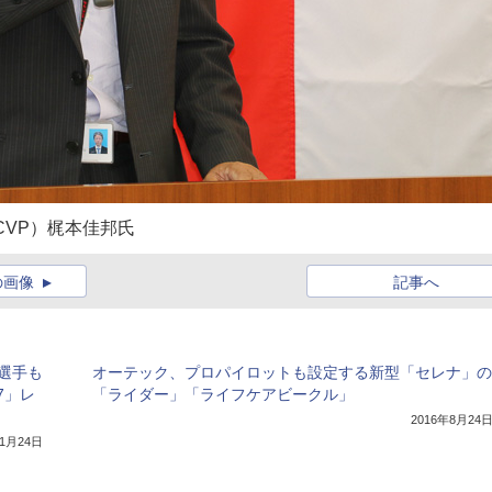
CVP）梶本佳邦氏
の画像
記事へ
リ選手も
オーテック、プロパイロットも設定する新型「セレナ」の
7」レ
「ライダー」「ライフケアビークル」
2016年8月24
11月24日