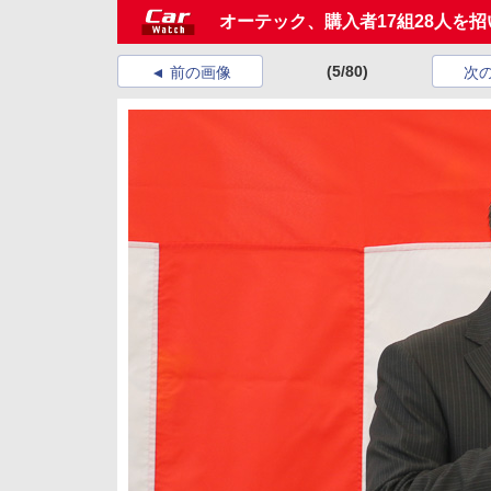
オーテック、購入者17組28人を招
(5/80)
前の画像
次