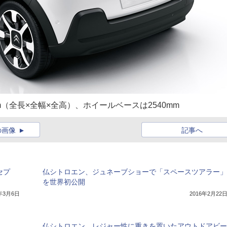
0mm（全長×全幅×全高）、ホイールベースは2540mm
の画像
記事へ
セプ
仏シトロエン、ジュネーブショーで「スペースツアラー」
を世界初公開
7年3月6日
2016年2月22
仏シトロエン、レジャー性に重きを置いたアウトドアビー