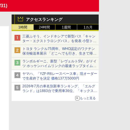
/31)
アクセスランキング
1時間
24時間
1週間
1カ月
三菱ふそう、インドネシアで新型バス「キャン
ター・エクストラロングバス」を発表 小型トラ
ックベースの観光・旅客輸送向けバス
トヨタ ランクル75周年、WHO認定のワクチン
保冷輸送車展示 「どこへでも行き、生きて帰っ
てこられる」ランドクルーザーで命をつなぐ
ランボルギーニ、新型「レヴェルトSV」がドイ
ツ ホッケンハイムリンクの最速ラップタイムを
記録
ヤマハ、「YZF-R6レースベース車」現オーダー
で生産終了を決定 価格137万5000円
2026年7月の車名別新車ランキング、「エルグ
ランド」は1883台で乗用車36位、「キックス」
は2591台で27位に
もっと見る