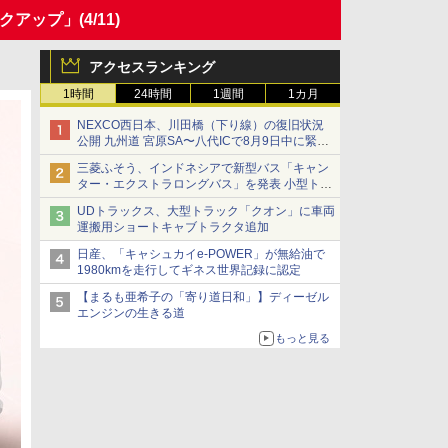
イクアップ」
(4/11)
アクセスランキング
1時間
24時間
1週間
1カ月
NEXCO西日本、川田橋（下り線）の復旧状況
公開 九州道 宮原SA〜八代ICで8月9日中に緊急
車両を通行可能に
三菱ふそう、インドネシアで新型バス「キャン
ター・エクストラロングバス」を発表 小型トラ
ックベースの観光・旅客輸送向けバス
UDトラックス、大型トラック「クオン」に車両
運搬用ショートキャブトラクタ追加
日産、「キャシュカイe-POWER」が無給油で
1980kmを走行してギネス世界記録に認定
【まるも亜希子の「寄り道日和」】ディーゼル
エンジンの生きる道
もっと見る