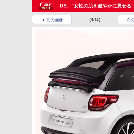
DS、“女性の肌を健やかに見せる”
(4/11)
前の画像
次